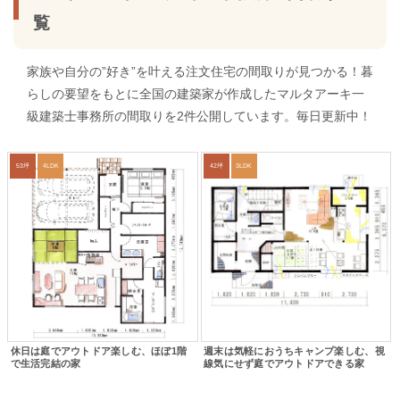
覧
家族や自分の”好き”を叶える注文住宅の間取りが見つかる！暮
らしの要望をもとに全国の建築家が作成したマルタアーキ一
級建築士事務所の間取りを2件公開しています。毎日更新中！
53坪
4LDK
42坪
3LDK
休日は庭でアウトドア楽しむ、ほぼ1階
週末は気軽におうちキャンプ楽しむ、視
で生活完結の家
線気にせず庭でアウトドアできる家