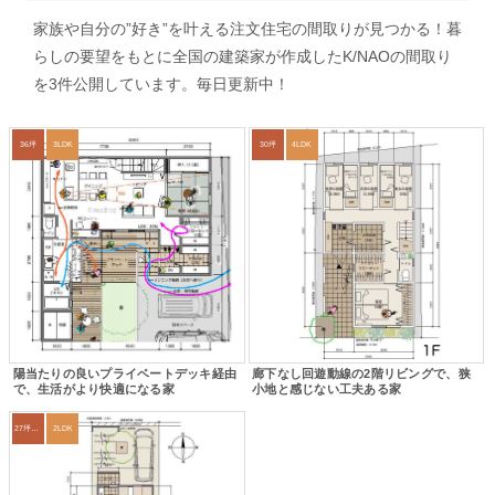
家族や自分の”好き”を叶える注文住宅の間取りが見つかる！暮
らしの要望をもとに全国の建築家が作成したK/NAOの間取り
を3件公開しています。毎日更新中！
36坪
3LDK
30坪
4LDK
陽当たりの良いプライベートデッキ経由
廊下なし回遊動線の2階リビングで、狭
で、生活がより快適になる家
小地と感じない工夫ある家
27坪〜30坪
2LDK