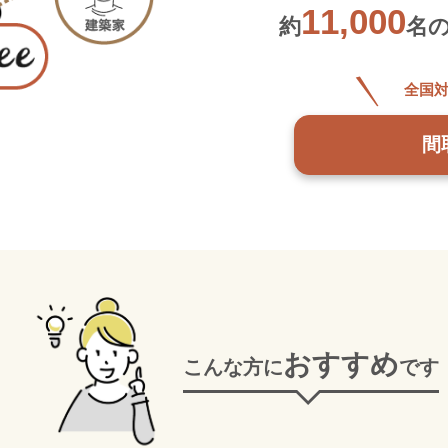
11,000
約
名
全国
間
おすすめ
こんな方に
です