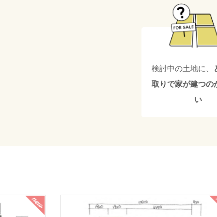
検討中の土地に、
取りで
家が建つの
い
ew
new