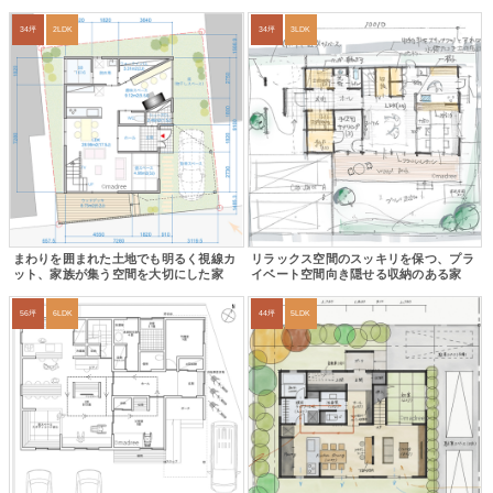
34坪
2LDK
34坪
3LDK
まわりを囲まれた土地でも明るく視線カ
リラックス空間のスッキリを保つ、プラ
ット、家族が集う空間を大切にした家
イベート空間向き隠せる収納のある家
56坪
6LDK
44坪
5LDK