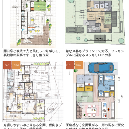
開口窓と吹抜で光と風たっぷり感じる、
急な来客もブラインドで対応、フレキシ
裏動線の家事ですっきり整う家
ブルに隠せるスッキリLDKの家
58坪
6LDK
21坪〜24坪
1LDK
介護しやすいゆとりある空間、程良きプ
圧迫感なく空間繋がる、床の高さに変化