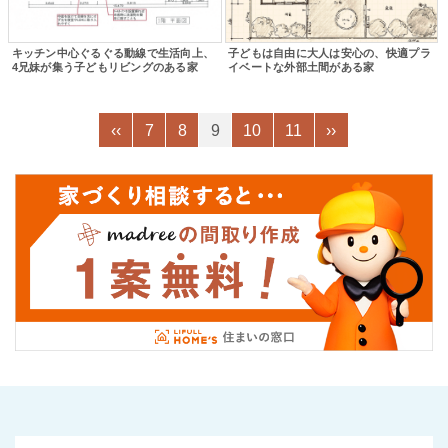
キッチン中心ぐるぐる動線で生活向上、
子どもは自由に大人は安心の、快適プラ
4兄妹が集う子どもリビングのある家
イベートな外部土間がある家
‹‹
7
8
9
10
11
››