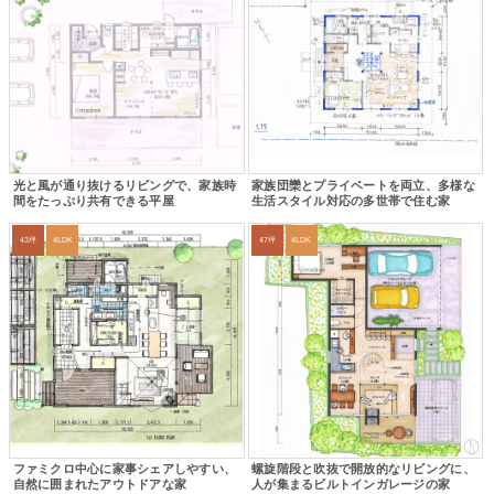
光と風が通り抜けるリビングで、家族時
家族団欒とプライベートを両立、多様な
間をたっぷり共有できる平屋
生活スタイル対応の多世帯で住む家
43坪
4LDK
47坪
4LDK
ファミクロ中心に家事シェアしやすい、
螺旋階段と吹抜で開放的なリビングに、
自然に囲まれたアウトドアな家
人が集まるビルトインガレージの家