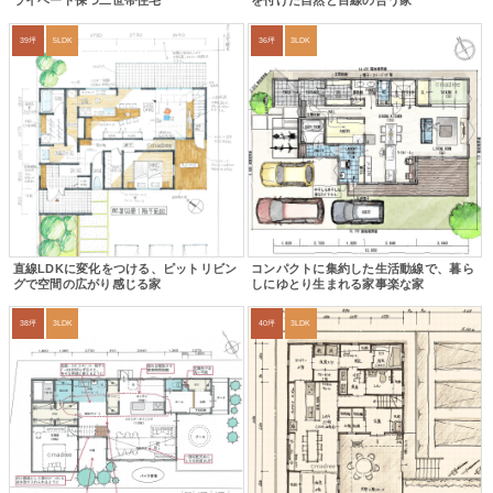
ライベート保つ二世帯住宅
を付けた自然と目線の合う家
39坪
5LDK
36坪
3LDK
直線LDKに変化をつける、ピットリビン
コンパクトに集約した生活動線で、暮ら
グで空間の広がり感じる家
しにゆとり生まれる家事楽な家
38坪
3LDK
40坪
3LDK