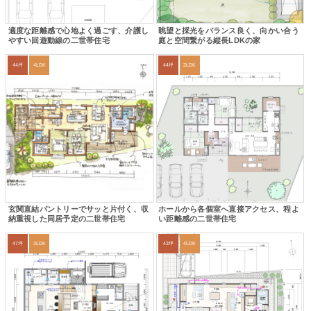
適度な距離感で心地よく過ごす、介護し
眺望と採光をバランス良く、向かい合う
やすい回遊動線の二世帯住宅
庭と空間繋がる縦長LDKの家
44坪
4LDK
44坪
2LDK
玄関直結パントリーでサッと片付く、収
ホールから各個室へ直接アクセス、程よ
納重視した同居予定の二世帯住宅
い距離感の二世帯住宅
47坪
3LDK
43坪
4LDK