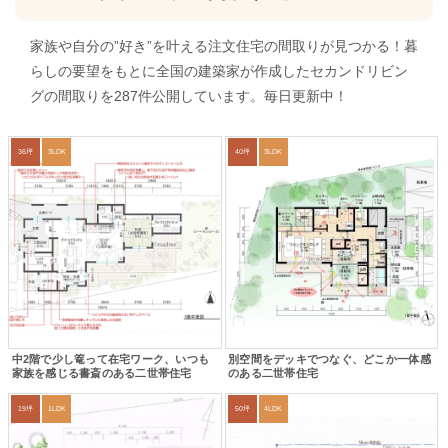
家族や自分の”好き”を叶える注文住宅の間取りが見つかる！暮
らしの要望をもとに全国の建築家が作成したセカンドリビン
グの間取りを287件公開しています。毎日更新中！
36坪
3LDK
40坪
3LDK
中2階で少し篭って在宅ワーク、いつも
別空間をデッキでつなぐ、どこか一体感
家族を感じる書斎のある二世帯住宅
のある二世帯住宅
19坪
1LDK
50坪
4LDK