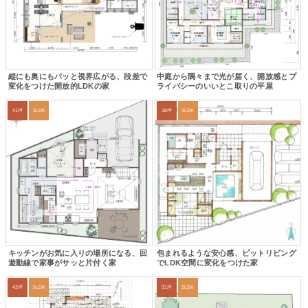
縦にも奥にもパッと視界広がる、段差で
中庭から隅々まで光が届く、開放感とプ
変化をつけた開放的LDKの家
ライバシーのいいとこ取りの平屋
41坪
3LDK
38坪
3LDK
キッチンがお気に入りの場所になる、回
包まれるような安心感、ピットリビング
遊動線で家事がサッと片付く家
でLDK空間に変化をつけた家
42坪
5LDK
31坪
2LDK