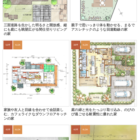
三面道路を生かした明るさと開放感、縦
親子で思いっきり体を動かせる、まるで
にも庭にも眺望広がる間仕切りリビング
アスレチックのような回遊動線の家
の家
53坪
4LDK
38坪
4LDK
家族や友人と目線を合わせて会話楽し
庭の緑と光をたっぷり取り込み、のびの
む、カフェライクなダウンフロアキッチ
び過ごせる耐震性に優れた家
ンの家
43坪
6LDK
40坪
4LDK