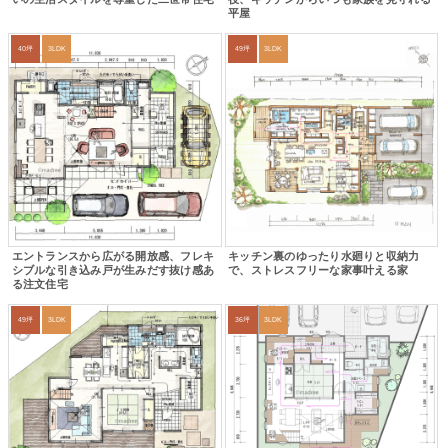
平屋
40坪
3LDK
49坪
3LDK
エントランスから広がる開放感、フレキ
キッチン裏のゆったり水廻りと収納力
シブルな引き込み戸が生みだす抜け感あ
で、ストレスフリーな家事叶える家
る注文住宅
49坪
3LDK
36坪
3LDK