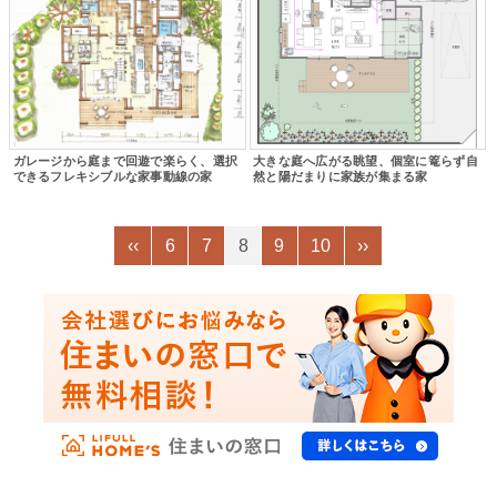
ガレージから庭まで回遊で楽らく、選択
大きな庭へ広がる眺望、個室に篭らず自
できるフレキシブルな家事動線の家
然と陽だまりに家族が集まる家
‹‹
6
7
8
9
10
››