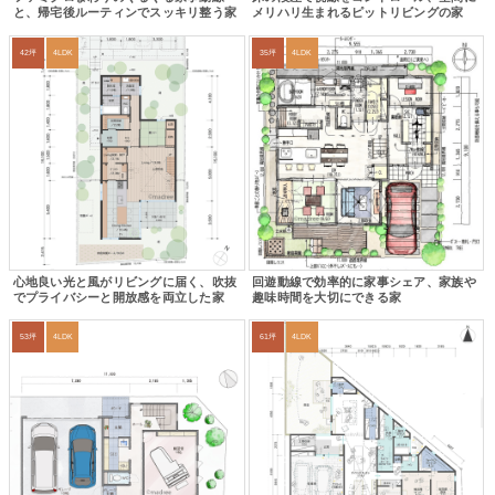
と、帰宅後ルーティンでスッキリ整う家
メリハリ生まれるピットリビングの家
42坪
4LDK
35坪
4LDK
心地良い光と風がリビングに届く、吹抜
回遊動線で効率的に家事シェア、家族や
でプライバシーと開放感を両立した家
趣味時間を大切にできる家
53坪
4LDK
61坪
4LDK