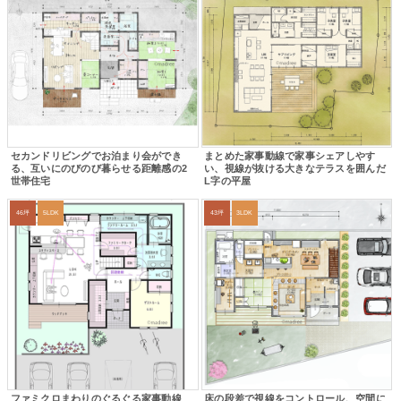
セカンドリビングでお泊まり会ができ
まとめた家事動線で家事シェアしやす
る、互いにのびのび暮らせる距離感の2
い、視線が抜ける大きなテラスを囲んだ
世帯住宅
L字の平屋
46坪
5LDK
43坪
3LDK
ファミクロまわりのぐるぐる家事動線
床の段差で視線をコントロール、空間に