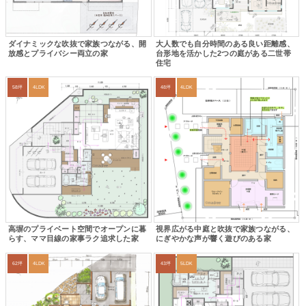
ダイナミックな吹抜で家族つながる、開
大人数でも自分時間のある良い距離感、
放感とプライバシー両立の家
台形地を活かした2つの庭がある二世帯
住宅
58坪
4LDK
48坪
4LDK
高塀のプライベート空間でオープンに暮
視界広がる中庭と吹抜で家族つながる、
らす、ママ目線の家事ラク追求した家
にぎやかな声が響く遊びのある家
62坪
4LDK
43坪
5LDK