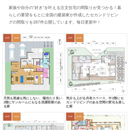
家族や自分の”好き”を叶える注文住宅の間取りが見つかる！暮
らしの要望をもとに全国の建築家が作成したセカンドリビン
グの間取りを287件公開しています。毎日更新中！
43坪
3LDK
33坪
2LDK
天気も視線も気にしない、陽当たり良い
気分も上がる共有スペース、中2階にセ
2階にサンルームにもなる洗濯部屋のあ
カンドリビングのある空間の変化を楽し
る家
む家
60坪
4LDK
61坪
4LDK