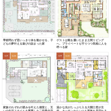
季節問わず思いっきり体を動かせる、子
ゲストは靴を履いたまま土間リビング
どもの夢叶える遊びの詰まった家
へ、プライベートも守りつつ気軽に人を
呼べる家
41坪
5LDK
42坪
4LDK
家族それぞれの望みを叶えた個室と、互
温かな光がたっぷり入る大開口窓が主
いの生活スタイルを尊重した二世帯住宅
役、キッチンからいつも家族を見守れる