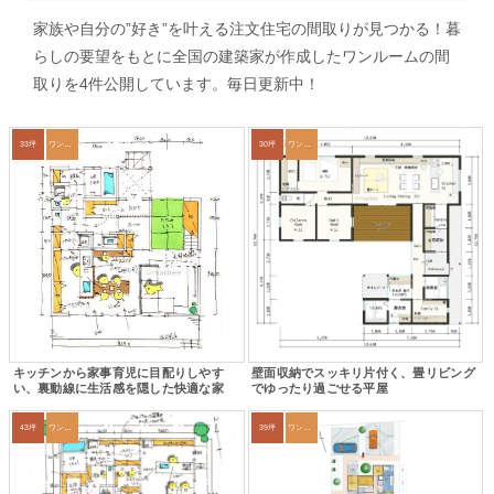
家族や自分の”好き”を叶える注文住宅の間取りが見つかる！暮
らしの要望をもとに全国の建築家が作成したワンルームの間
取りを4件公開しています。毎日更新中！
33坪
ワンルーム
30坪
ワンルーム
キッチンから家事育児に目配りしやす
壁面収納でスッキリ片付く、畳リビング
い、裏動線に生活感を隠した快適な家
でゆったり過ごせる平屋
43坪
ワンルーム
39坪
ワンルーム