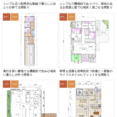
シンプル且つ効率的な動線で暮らしにゆ
シンプルで機能的でありつつ、採光のあ
とりが持てる間取り
るお部屋と庭で心地良く過ごせる間取り
45坪～49坪
5LDK
36坪～39坪
3LDK
奥行き深い敷地でも機能的で住み心地良
料理も洗濯も効率的且つ快適に！家族の
い暮らしが叶う間取り
ライフスタイルにフィットする間取り
31坪
4LDK
30坪～33坪
4LDK