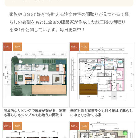
家族や自分の”好き”を叶える注文住宅の間取りが見つかる！暮
らしの要望をもとに全国の建築家が作成した総二階の間取り
を381件公開しています。毎日更新中！
33坪～36坪
3LDK
45坪～49坪
4LDK
開放的なリビングで家族が繋がる、家事
来客対応も家事ラクも叶う動線で暮らし
も暮らしもシンプルで心地良い間取り
にゆとりが持てる家
30坪～33坪
4LDK
45坪～49坪
4LDK