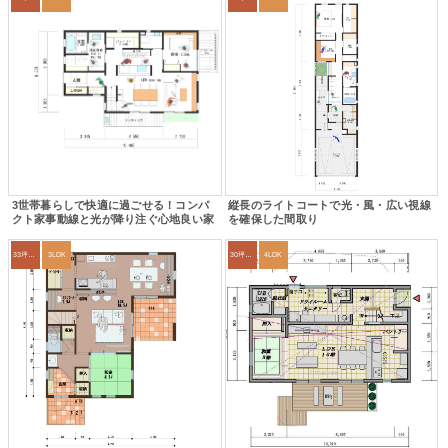
3世帯暮らしで快適に過ごせる！コンパ
縦長のライトコートで光・風・広い視線
クト家事動線と光が降り注ぐ心地良い家
を確保した間取り
33坪～36坪
3LDK
30坪～33坪
4LDK