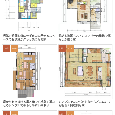
天気も時間も気にせず自由に干せるスペ
収納も洗濯もストレスフリーの動線で暮
ースでお洗濯がグッと楽になる家
らしが整う家
33坪
4LDK
30坪～33坪
3LDK
庭から吹き抜ける風と光で心地良く過ご
シンプルでコンパクトながらどこにいて
せるシンプルで暮らしやすい間取り
も明るく開放的な家
33坪～36坪
4LDK
45坪～49坪
3LDK