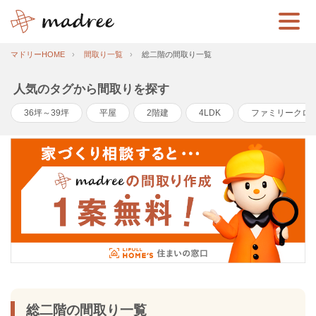
マドリーHOME
間取り一覧
総二階の間取り一覧
人気のタグから間取りを探す
36坪～39坪
平屋
2階建
4LDK
ファミリークロ
総二階の間取り一覧