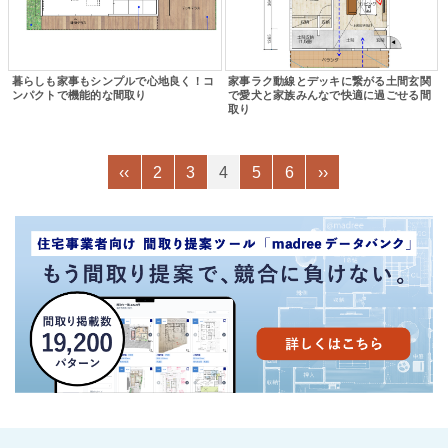
暮らしも家事もシンプルで心地良く！コ
家事ラク動線とデッキに繋がる土間玄関
ンパクトで機能的な間取り
で愛犬と家族みんなで快適に過ごせる間
取り
‹‹
2
3
4
5
6
››