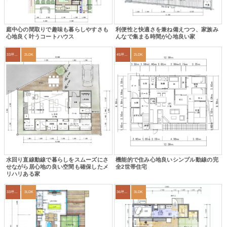
庭中心の間取りで趣味も暮らしやすさも
利便性と快適さを兼ね備えつつ、家族み
心地良く叶うコートハウス
んなで集まる時間が心地良い家
33坪～36坪
2LDK
45坪～49坪
2LDK
水回り直線動線で暮らしをスムーズにさ
機能的で住み心地良いシンプル動線の完
せながら居心地の良い空間も確保したメ
全2世帯住宅
リハリある家
33坪～36坪
3LDK
36坪～39坪
3LDK