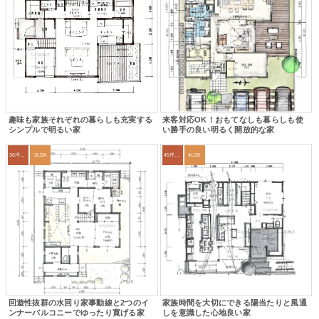
趣味も家族それぞれの暮らしも充実する
来客対応OK！おもてなしも暮らしも使
シンプルで明るい家
い勝手の良い明るく開放的な家
36坪～39坪
3LDK
45坪～49坪
4LDK
回遊性抜群の水回り家事動線と2つのイ
家族時間を大切にできる陽当たりと風通
ンナーバルコニーでゆったり寛げる家
しを意識した心地良い家