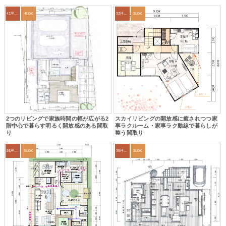
42坪～45坪
4LDK
33坪～36坪
3LDK
2つのリビングで家族時間の幅が広がる2
スカイリビングの開放感に癒されつつ家
階中心で暮らす明るく開放感のある間取
事ラクルーム・家事ラク動線で暮らしが
り
整う間取り
36坪～39坪
5LDK
39坪～42坪
3LDK