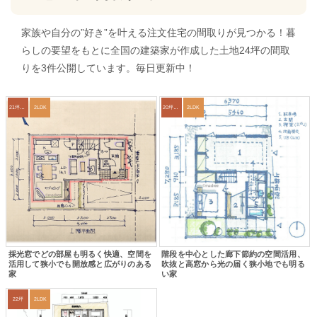
家族や自分の”好き”を叶える注文住宅の間取りが見つかる！暮
らしの要望をもとに全国の建築家が作成した土地24坪の間取
りを3件公開しています。毎日更新中！
21坪〜24坪
2LDK
20坪以下
2LDK
採光窓でどの部屋も明るく快適、空間を
階段を中心とした廊下節約の空間活用、
活用して狭小でも開放感と広がりのある
吹抜と高窓から光の届く狭小地でも明る
家
い家
22坪
2LDK