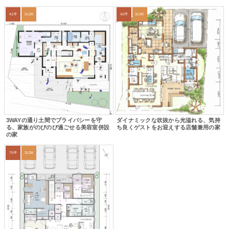
41坪
2LDK
42坪
3LDK
3WAYの通り土間でプライバシーを守
ダイナミックな吹抜から光溢れる、気持
る、家族がのびのび過ごせる美容室併設
ち良くゲストをお迎えする店舗兼用の家
の家
75坪
3LDK