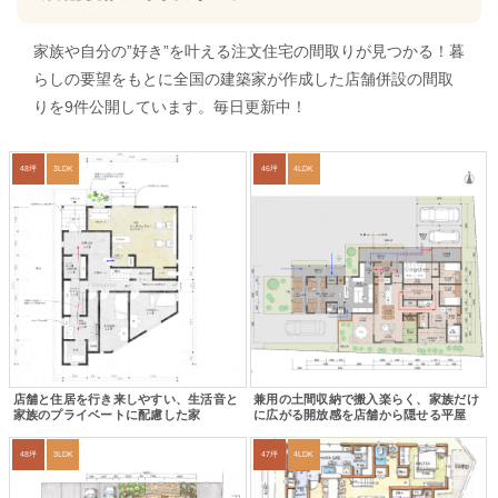
家族や自分の”好き”を叶える注文住宅の間取りが見つかる！暮
らしの要望をもとに全国の建築家が作成した店舗併設の間取
りを9件公開しています。毎日更新中！
48坪
3LDK
46坪
4LDK
店舗と住居を行き来しやすい、生活音と
兼用の土間収納で搬入楽らく、家族だけ
家族のプライベートに配慮した家
に広がる開放感を店舗から隠せる平屋
48坪
3LDK
47坪
4LDK