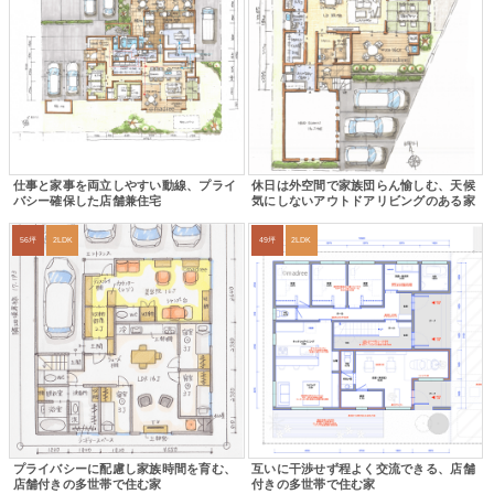
仕事と家事を両立しやすい動線、プライ
休日は外空間で家族団らん愉しむ、天候
バシー確保した店舗兼住宅
気にしないアウトドアリビングのある家
56坪
2LDK
49坪
2LDK
プライバシーに配慮し家族時間を育む、
互いに干渉せず程よく交流できる、店舗
店舗付きの多世帯で住む家
付きの多世帯で住む家