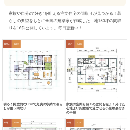
家族や自分の”好き”を叶える注文住宅の間取りが見つかる！暮
らしの要望をもとに全国の建築家が作成した土地150坪の間取
りを16件公開しています。毎日更新中！
33坪～36坪
3LDK
35坪
4LDK
明るく開放的なLDKで充実の収納で暮ら
家族の空間も個々の空間も程よく分けた
しが整う間取り
心地よい距離感で過ごせる小屋根裏付き
の平屋
33坪～36坪
4LDK
33坪～36坪
4LDK