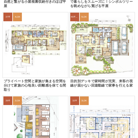
自然と繋がる小屋根裏収納付きのほぼ平
で暮らしをスムーズに！シンボルツリー
屋
を眺めながら寛げる平屋
37坪
4LDK
45坪～49坪
5LDK
プライベート空間と家族が集まる空間を
目的別デッキで家時間が充実、来客の視
分けて家族の心地良い距離感を保てる間
線が届かない回遊動線で家事を行える家
取り
39坪
2LDK
32坪
3LDK