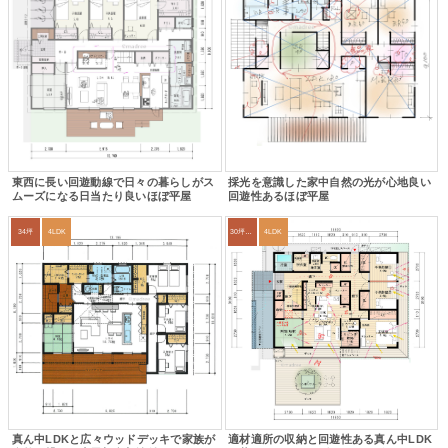
東西に長い回遊動線で日々の暮らしがス
採光を意識した家中自然の光が心地良い
ムーズになる日当たり良いほぼ平屋
回遊性あるほぼ平屋
34坪
4LDK
30坪～33坪
4LDK
真ん中LDKと広々ウッドデッキで家族が
適材適所の収納と回遊性ある真ん中LDK