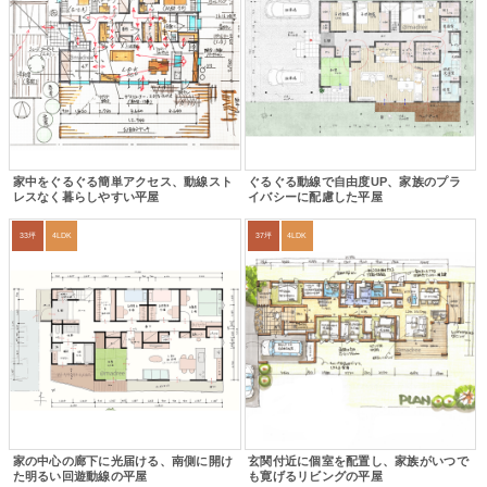
家中をぐるぐる簡単アクセス、動線スト
ぐるぐる動線で自由度UP、家族のプラ
レスなく暮らしやすい平屋
イバシーに配慮した平屋
33坪
4LDK
37坪
4LDK
家の中心の廊下に光届ける、南側に開け
玄関付近に個室を配置し、家族がいつで
た明るい回遊動線の平屋
も寛げるリビングの平屋