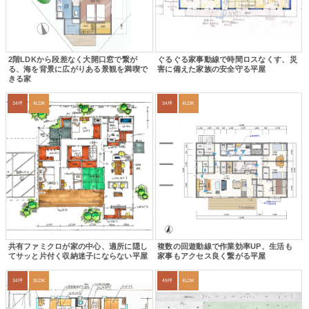
2階LDKから段差なく大開口窓で繋が
ぐるぐる家事動線で時間ロスなくす、災
る、海を背景に広がりある景観を満喫で
害に備えた家族の安全守る平屋
きる家
34坪
4LDK
34坪
4LDK
共有ファミクロが家の中心、適所に隠し
複数の回遊動線で作業効率UP、生活も
てサッと片付く収納迷子にならない平屋
家事もアクセス良く繋がる平屋
34坪
3LDK
49坪
4LDK