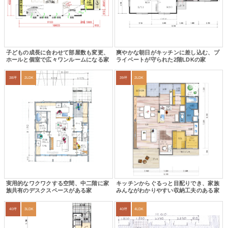
子どもの成長に合わせて部屋数も変更、
爽やかな朝日がキッチンに差し込む、プ
ホールと個室で広々ワンルームになる家
ライベートが守られた2階LDKの家
38坪
2LDK
39坪
2LDK
実用的なワクワクする空間、中二階に家
キッチンからぐるっと目配りでき、家族
族共有のデスクスペースがある家
みんながわかりやすい収納工夫のある家
40坪
3LDK
40坪
4LDK