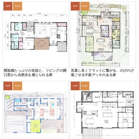
35坪
3LDK
36坪
3LDK
開放感たっぷりの吹抜と、リビングの開
見通し良くフラットに繋がる、のびのび
口窓から自然光を感じられる家
過ごせる中庭デッキのある家
42坪
4LDK
34坪
4LDK