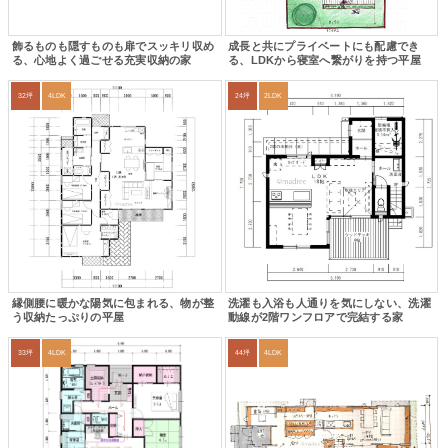
飾るものも隠すものも扉でスッキリ収め
成長と共にプライベートにも配慮でき
る、心地よく過ごせる充実収納の家
る、LDKから寝室へ繋がりを持つ平屋
32坪
4LDK
24坪
2LDK
縁側腰に暖かな陽気に包まれる、物が整
洗濯も入浴も人通りを気にしない、洗濯
う収納たっぷりの平屋
動線が2階ワンフロアで完結する家
33坪
4LDK
44坪
4LDK