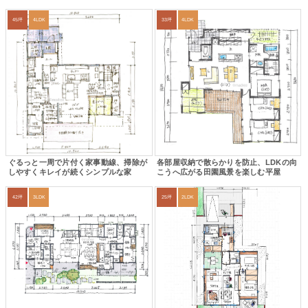
45坪
4LDK
33坪
4LDK
ぐるっと一周で片付く家事動線、掃除が
各部屋収納で散らかりを防止、LDKの向
しやすくキレイが続くシンプルな家
こうへ広がる田園風景を楽しむ平屋
42坪
3LDK
25坪
2LDK