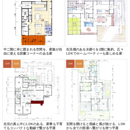
中二階に本に囲まれる空間を、家族が自
生活感のある水廻りを2階に集約、広々
由に使える読書コーナーのある家
LDKでホームパーティーも楽しめる家
32坪
4LDK
24坪
3LDK
生活の真ん中にLDKのある、家事も子育
玄関を開けると視線と風が抜ける、LDK
てもコンパクトな動線で繋がる平屋
から全ての部屋へ繋がりを持つ平屋