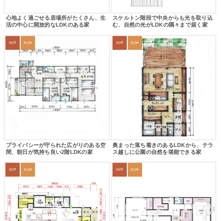
心地よく過ごせる居場所がたくさん、生
スケルトン階段で中央からも光を取り込
活の中心に開放的なLDKのある家
む、自然の光がLDKの隅々まで届く家
36坪
4LDK
33坪
3LDK
プライバシーが守られた広がりのある空
奥まった落ち着きのあるLDKから、テラ
間、朝日が気持ち良い2階LDKの家
ス越しに公園の自然を堪能できる家
33坪
1LDK
34坪
2LDK