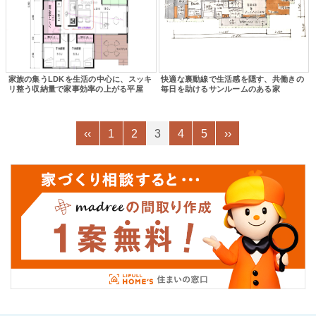
家族の集うLDKを生活の中心に、スッキ
快適な裏動線で生活感を隠す、共働きの
リ整う収納量で家事効率の上がる平屋
毎日を助けるサンルームのある家
‹‹
1
2
3
4
5
››