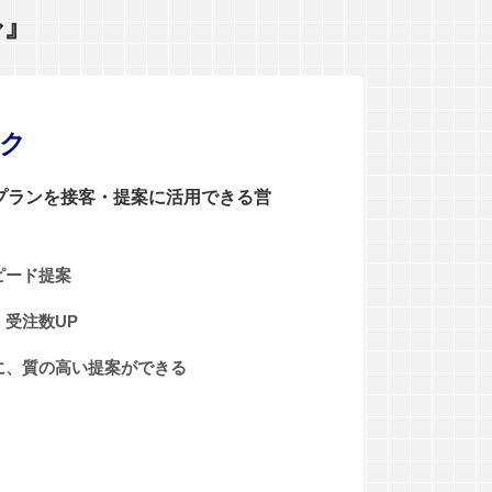
ル』
ンク
0プランを接客・提案に活用できる営
ピード提案
受注数UP
に、質の高い提案ができる