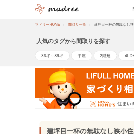
マドリーHOME
間取り一覧
建坪目一杯の無駄なし狭
人気のタグから間取りを探す
36坪～39坪
平屋
2階建
4LD
建坪目一杯の無駄なし狭小住