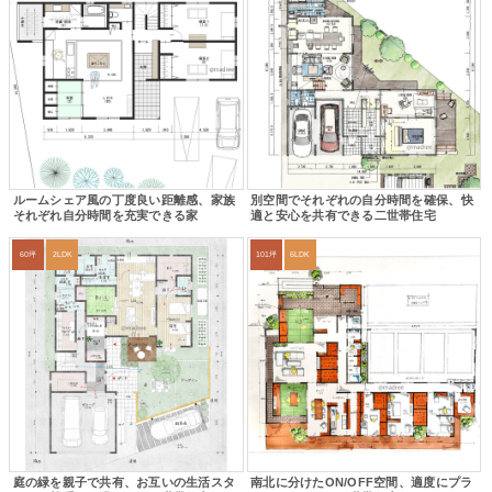
ルームシェア風の丁度良い距離感、家族
別空間でそれぞれの自分時間を確保、快
それぞれ自分時間を充実できる家
適と安心を共有できる二世帯住宅
60坪
2LDK
101坪
6LDK
庭の緑を親子で共有、お互いの生活スタ
南北に分けたON/OFF空間、適度にプラ