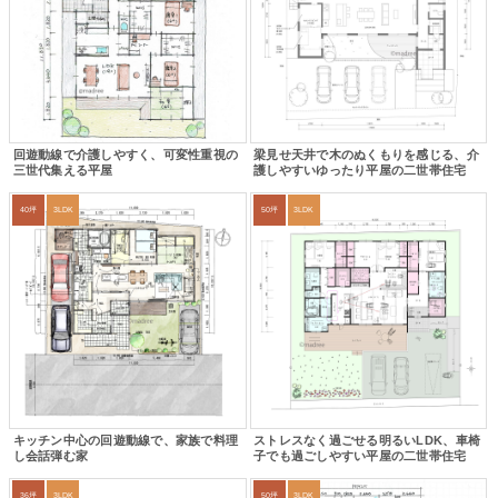
回遊動線で介護しやすく、可変性重視の
梁見せ天井で木のぬくもりを感じる、介
三世代集える平屋
護しやすいゆったり平屋の二世帯住宅
40坪
3LDK
50坪
3LDK
キッチン中心の回遊動線で、家族で料理
ストレスなく過ごせる明るいLDK、車椅
し会話弾む家
子でも過ごしやすい平屋の二世帯住宅
36坪
3LDK
50坪
3LDK