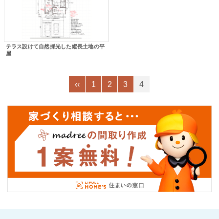
テラス設けて自然採光した縦長土地の平
屋
‹‹
1
2
3
4