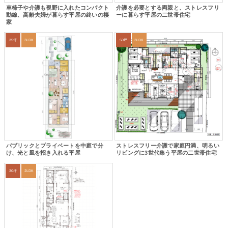
車椅子や介護も視野に入れたコンパクト
介護を必要とする両親と、ストレスフリ
動線、高齢夫婦が暮らす平屋の終いの棲
ーに暮らす平屋の二世帯住宅
家
35坪
3LDK
50坪
3LDK
パブリックとプライベートを中庭で分
ストレスフリー介護で家庭円満、明るい
け、光と風を招き入れる平屋
リビングに3世代集う平屋の二世帯住宅
30坪
2LDK