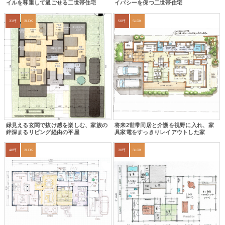
イルを尊重して過ごせる二世帯住宅
イバシーを保つ二世帯住宅
31坪
3LDK
50坪
5LDK
緑見える玄関で抜け感を楽しむ、家族の
将来2世帯同居と介護を視野に入れ、家
絆深まるリビング経由の平屋
具家電をすっきりレイアウトした家
48坪
3LDK
30坪
3LDK