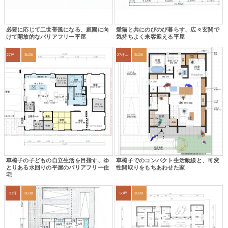
必要に応じて二世帯風になる、庭園に向
愛猫と共にのびのび暮らす、広々玄関で
けて開放的なバリアフリー平屋
気持ちよく来客迎える平屋
27坪〜30坪
3LDK
27坪〜30坪
2LDK
車椅子の子どもの自立生活を目指す、ゆ
車椅子でのコンパクト生活動線と、可変
とりある水回りの平屋のバリアフリー住
性間取りをもちあわせた家
宅
31坪
3LDK
50坪
2LDK