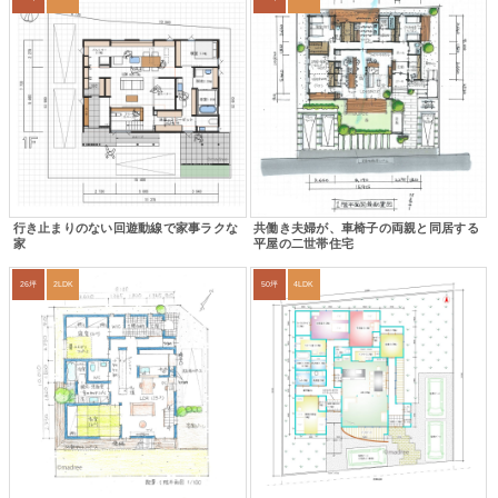
行き止まりのない回遊動線で家事ラクな
共働き夫婦が、車椅子の両親と同居する
家
平屋の二世帯住宅
26坪
2LDK
50坪
4LDK