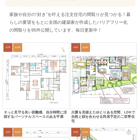
家族や自分の”好き”を叶える注文住宅の間取りが見つかる！暮
らしの要望をもとに全国の建築家が作成したバリアフリー化
の間取りを95件公開しています。毎日更新中！
42坪
5LDK
42坪
3LDK
そっと見守る良い距離感、自分時間に没
介護を見据えたゆとりある空間、LDKで
頭するパーソナルスペースのある平屋
自然と顔を合わせる同居予定の二世帯住
宅
40坪
5LDK
60坪
4LDK