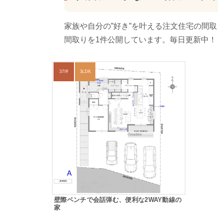
家族や自分の”好き”を叶える注文住宅の間
間取りを1件公開しています。毎日更新中！
37坪
3LDK
壁際ベンチで会話弾む、便利な2WAY動線の
家