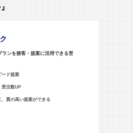
ル』
ンク
0プランを接客・提案に活用できる営
ピード提案
受注数UP
に、質の高い提案ができる