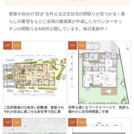
家族や自分の”好き”を叶える注文住宅の間取りが見つかる！暮
らしの要望をもとに全国の建築家が作成したカウンターキッ
チンの間取りを845件公開しています。毎日更新中！
68坪
3LDK
32坪
4LDK
ご近所感覚の心地良い距離感、家族それ
四季を感じるワークスペースで、気持ち
ぞれが自由に過ごせる多世帯で住む家
穏やかに在宅時間過ごす家
41坪
3LDK
25坪
4LDK