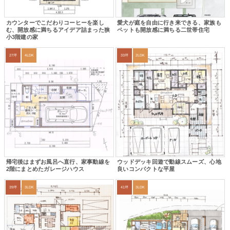
カウンターでこだわりコーヒーを楽し
愛犬が庭を自由に行き来できる、家族も
む、開放感に満ちるアイデア詰まった狭
ペットも開放感に満ちる二世帯住宅
小3階建の家
27坪
4LDK
33坪
2LDK
帰宅後はまずお風呂へ直行、家事動線を
ウッドデッキ回遊で動線スムーズ、心地
2階にまとめたガレージハウス
良いコンパクトな平屋
39坪
3LDK
41坪
3LDK