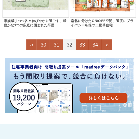
家族感じつつ各々伸びやかに過ごす、緑
南北に分けたON/OFF空間、適度にプラ
豊かな3つの広庭に囲まれた平屋
イバシーを保つ二世帯住宅
‹‹
30
31
32
33
34
››