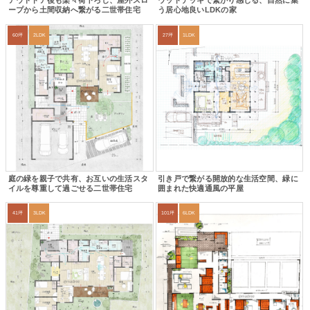
アウトドア後も楽々荷下ろし、屋外スロ
ウッドデッキで繋がり感じる、自然に集
ープから土間収納へ繋がる二世帯住宅
う居心地良いLDKの家
60坪
2LDK
27坪
1LDK
庭の緑を親子で共有、お互いの生活スタ
引き戸で繋がる開放的な生活空間、緑に
イルを尊重して過ごせる二世帯住宅
囲まれた快適通風の平屋
41坪
3LDK
101坪
6LDK