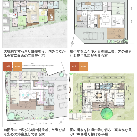
大収納ですっきり部屋整う、内外つなが
狭小地を広々使える空間工夫、木の温も
る全室南向きの二世帯住宅
りを感じる勾配天井の家
36坪
3LDK
21坪
2LDK
勾配天井で広がる縦の開放感、外遊び後
夏の暑さを快適に乗り切る、爽やかな風
も安心の浴室直行できる家
がLDKを通り抜ける平屋