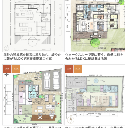
屋外の開放感を日常に取り込む、緩やか
ウォークスルーで楽に整う、自然に顔を
に繋がるLDKで家族団欒過ごす家
合わせるLDKに動線集まる家
36坪
3LDK
32坪
3LDK