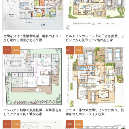
空間を分けて生活音軽減、離れのように
ビルトインガレージ上の子ども部屋、リ
少し篭れる個室がある平屋
ビングから見守る中2階のある家
37坪
4LDK
45坪～49坪
5LDK
コンパクト動線で負担軽減、家事室を介
テラス一体の大空間リビングに集う、洗
してアクセス良く繋がる家
練されたホテルライクな家
27坪
3LDK
40坪
4LDK