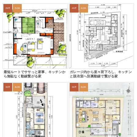
26坪
2LDK
45坪
4LDK
最短ルートでササっと家事、キッチンか
ガレージ内から楽々荷下ろし、キッチン
ら無駄なく動線繋がる家
と脱衣室へ別裏動線で繋がる家
30坪
3LDK
36坪
3LDK