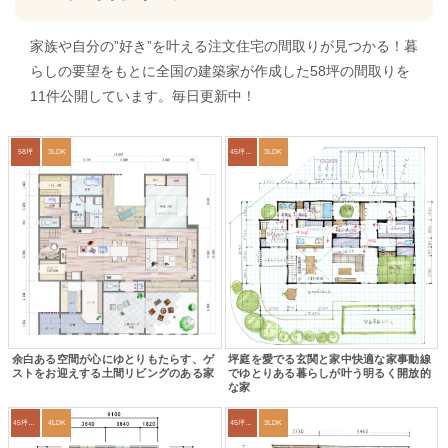
家族や自分の”好き”を叶える注文住宅の間取りが見つかる！暮
らしの要望をもとに全国の建築家が作成した58坪の間取りを
11件公開しています。毎日更新中！
58坪
3LDK
45坪～49坪
3LDK
余白ある空間が心にゆとりもたらす、ゲ
坪庭を愛でる玄関と家中快適な家事動線
ストをお迎えする土間リビングのある家
でゆとりある暮らしが叶う明るく開放的
な家
45坪～49坪
4LDK
45坪～49坪
3LDK