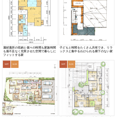
適材適所の収納と個々の時間も家族時間
子どもと時間をたくさん共有でき、リラ
も過不足なく充実させた空間で暮らしに
ックスと集中をわけられる廊下のない家
フィットする家
58坪
6LDK
58坪
2LDK