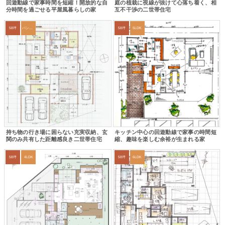
回遊動線で家事時間を短縮！開放的な自
庭の植栽に視線が抜けて心落ち着く、相
分時間を過ごせる平屋風暮らしの家
互不干渉の二世帯住宅
58坪
パントリー
58坪
5LDK
持ち物の行き場に困らない充実収納、玄
キッチン中心の回遊動線で家事の時間短
関のみ共有した距離感良き二世帯住宅
縮、趣味を楽しむ余裕が生まれる家
58坪
4LDK
58坪
6LDK