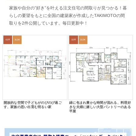
家族や自分の”好き”を叶える注文住宅の間取りが見つかる！暮
らしの要望をもとに全国の建築家が作成したTAKIMOTOの間
取りを2件公開しています。毎日更新中！
42坪
3LDK
32坪
2LDK
開放的な空間で子どもがのびのび過ご
緑に包まれ豊かな時間が流れる、料理好
す、家族の思い出育む明るい家
きな夫婦に嬉しい大型パントリーのある
平屋