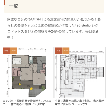
一覧
家族や自分の”好き”を叶える注文住宅の間取りが見つかる！暮
らしの要望をもとに全国の建築家が作成した496.studio シク
ロドットスタジオの間取りを24件公開しています。毎日更新
中！
25坪
3LDK
36坪
2LDK
コンパクト回遊家事で時短叶う、バルコ
中庭で家族との思い出を刻む、光と風が
ニー一体の明るい2階リビングの家
家中に広がるコートハウス