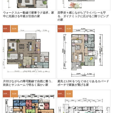
ウォークスルー動線で家事ラク追求、家
四季折々感じながらプライバシーも守
中に光届ける中庭が主役の家
る、ダイナミックに広がる二階リビング
の家
45坪～49坪
3LDK
30坪～33坪
4LDK
片付けながらの帰宅動線で自然に整う、
庭先とLDKをつなぐゆとりあるカバード
吹抜とサンルームで明るく温かい家
ポーチで家族が寛げる家
24坪～27坪
3LDK
30坪～33坪
4LDK