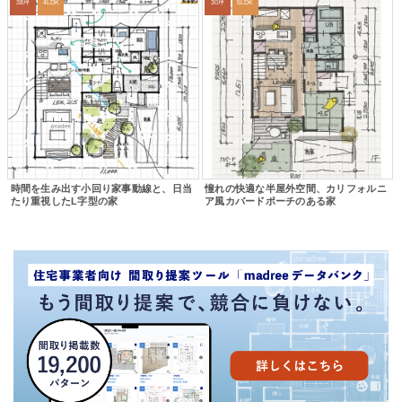
38坪
4LDK
30坪
5LDK
時間を生み出す小回り家事動線と、日当
憧れの快適な半屋外空間、カリフォルニ
たり重視したL字型の家
ア風カバードポーチのある家