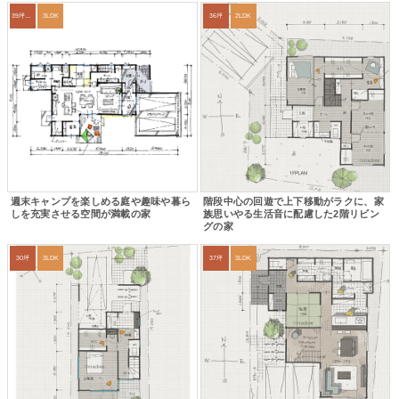
39坪～42坪
3LDK
36坪
2LDK
週末キャンプを楽しめる庭や趣味や暮ら
階段中心の回遊で上下移動がラクに、家
しを充実させる空間が満載の家
族思いやる生活音に配慮した2階リビン
グの家
30坪
3LDK
37坪
3LDK