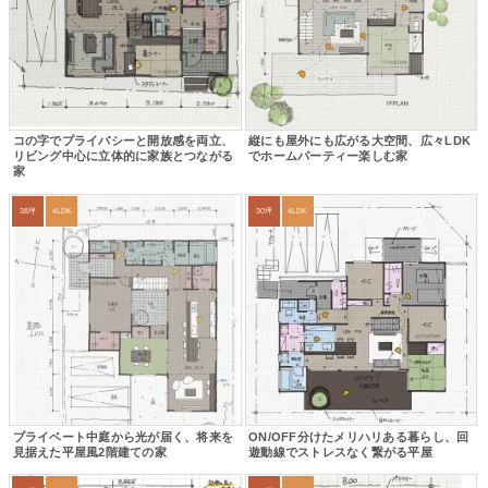
コの字でプライバシーと開放感を両立、
縦にも屋外にも広がる大空間、広々LDK
リビング中心に立体的に家族とつながる
でホームパーティー楽しむ家
家
38坪
4LDK
30坪
4LDK
プライベート中庭から光が届く、将来を
ON/OFF分けたメリハリある暮らし、回
見据えた平屋風2階建ての家
遊動線でストレスなく繋がる平屋