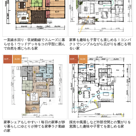
一直線水回り・収納動線でスムーズに暮
家事も趣味も子育ても楽しめる！コンパ
らせる！ウッドデッキをコの字型に囲ん
クトでシンプルながら広がりを感じる明
で自然を感じられる家
るい家
36坪～39坪
4LDK
33坪～36坪
4LDK
家事シェアもしやすい！毎日の家事が捗
採光や風通しなど外部空間との繋がりを
り暮らしにゆとりが持てる家事ラク動線
意識した趣味や子育てを楽しめる家
の家