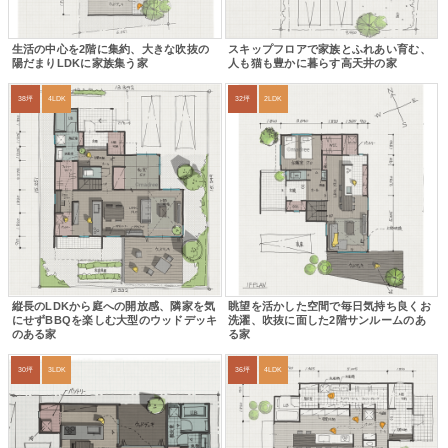
生活の中心を2階に集約、大きな吹抜の
スキップフロアで家族とふれあい育む、
陽だまりLDKに家族集う家
人も猫も豊かに暮らす高天井の家
38坪
4LDK
32坪
2LDK
縦長のLDKから庭への開放感、隣家を気
眺望を活かした空間で毎日気持ち良くお
にせずBBQを楽しむ大型のウッドデッキ
洗濯、吹抜に面した2階サンルームのあ
のある家
る家
30坪
3LDK
36坪
4LDK