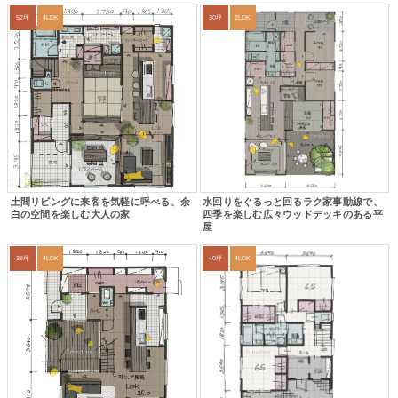
52坪
4LDK
30坪
2LDK
土間リビングに来客を気軽に呼べる、余
水回りをぐるっと回るラク家事動線で、
白の空間を楽しむ大人の家
四季を楽しむ広々ウッドデッキのある平
屋
39坪
4LDK
40坪
4LDK