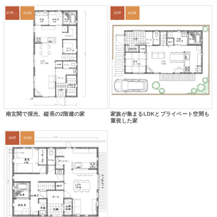
27坪〜30坪
2LDK
32坪
4LDK
南玄関で採光、縦長の2階建の家
家族が集まるLDKとプライベート空間も
重視した家
36坪
4LDK