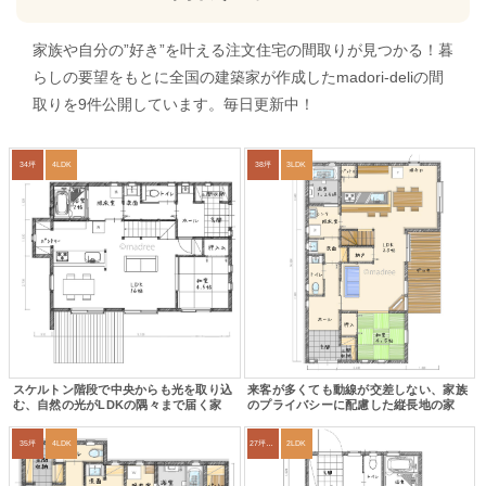
家族や自分の”好き”を叶える注文住宅の間取りが見つかる！暮
らしの要望をもとに全国の建築家が作成したmadori-deliの間
取りを9件公開しています。毎日更新中！
34坪
4LDK
38坪
3LDK
スケルトン階段で中央からも光を取り込
来客が多くても動線が交差しない、家族
む、自然の光がLDKの隅々まで届く家
のプライバシーに配慮した縦長地の家
35坪
4LDK
27坪〜30坪
2LDK