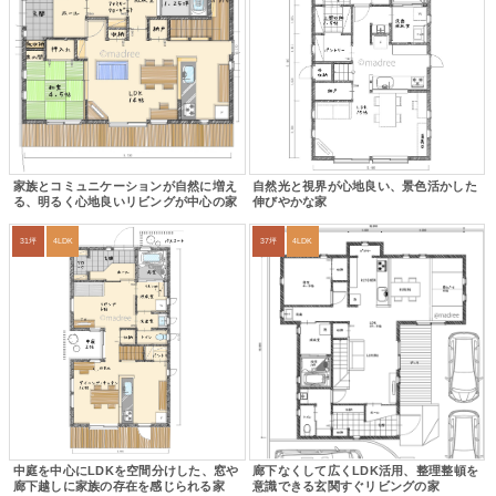
家族とコミュニケーションが自然に増え
自然光と視界が心地良い、景色活かした
る、明るく心地良いリビングが中心の家
伸びやかな家
31坪
4LDK
37坪
4LDK
中庭を中心にLDKを空間分けした、窓や
廊下なくして広くLDK活用、整理整頓を
廊下越しに家族の存在を感じられる家
意識できる玄関すぐリビングの家