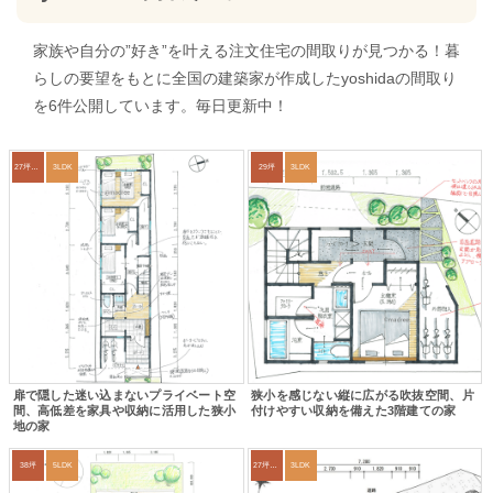
家族や自分の”好き”を叶える注文住宅の間取りが見つかる！暮
らしの要望をもとに全国の建築家が作成したyoshidaの間取り
を6件公開しています。毎日更新中！
27坪〜30坪
3LDK
29坪
3LDK
扉で隠した迷い込まないプライベート空
狭小を感じない縦に広がる吹抜空間、片
間、高低差を家具や収納に活用した狭小
付けやすい収納を備えた3階建ての家
地の家
38坪
5LDK
27坪〜30坪
3LDK