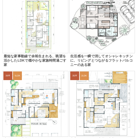
最短な家事動線で余裕生まれる、眺望を
生活感を一瞬で消してオシャレキッチン
活かしたLDKで穏やかな家族時間過ごす
に、リビングとつながるフラットバルコ
家
ニーのある家
39坪
5LDK
35坪
2LDK