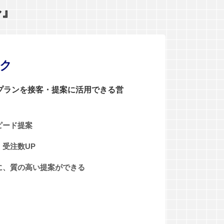
ル』
ンク
0プランを接客・提案に活用できる営
ピード提案
受注数UP
に、質の高い提案ができる