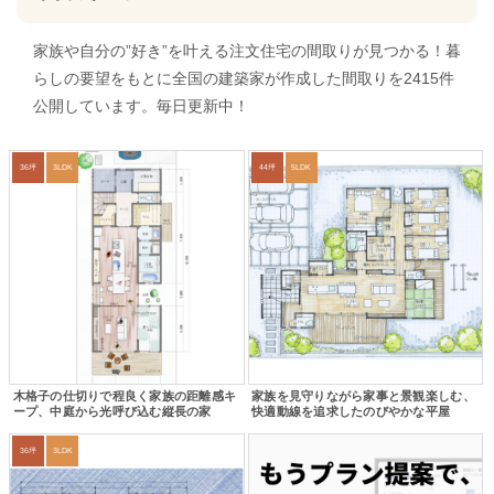
家族や自分の”好き”を叶える注文住宅の間取りが見つかる！暮
らしの要望をもとに全国の建築家が作成した間取りを2415件
公開しています。毎日更新中！
36坪
3LDK
44坪
5LDK
木格子の仕切りで程良く家族の距離感キ
家族を見守りながら家事と景観楽しむ、
ープ、中庭から光呼び込む縦長の家
快適動線を追求したのびやかな平屋
36坪
3LDK