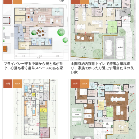
プライバシー守る中庭から光と風が注
土間収納内猫用トイレで清潔な環境造
ぐ、心落ち着く趣味スペースのある家
り、家族でゆったり過ごす陽当たりの良
い家
32坪
4LDK
39坪
2LDK