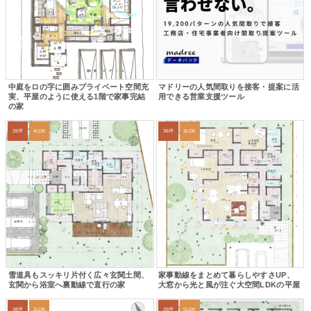
中庭をロの字に囲みプライベート空間充
マドリーの人気間取りを接客・提案に活
実、平屋のように使える1階で家事完結
用できる営業支援ツール
の家
39坪
4LDK
36坪
3LDK
雪道具もスッキリ片付く広々玄関土間、
家事動線をまとめて暮らしやすさUP、
玄関から浴室へ裏動線で直行の家
大窓から光と風が注ぐ大空間LDKの平屋
38坪
2LDK
39坪
5LDK