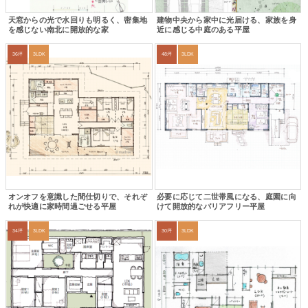
天窓からの光で水回りも明るく、密集地
建物中央から家中に光届ける、家族を身
を感じない南北に開放的な家
近に感じる中庭のある平屋
36坪
3LDK
48坪
3LDK
オンオフを意識した間仕切りで、それぞ
必要に応じて二世帯風になる、庭園に向
れが快適に家時間過ごせる平屋
けて開放的なバリアフリー平屋
34坪
3LDK
30坪
3LDK