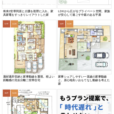
将来2世帯同居と介護を視野に入れ、家
LDKから広がるプライベート空間、家族
具家電をすっきりレイアウトした家
が安心して過ごす中庭のある平屋
57坪
2LDK
33坪
4LDK
適材適所収納と家事動線を重視、程よい
家事シェアしやすい一直線の家事動線
距離感の完全分離二世帯住宅
と、居心地良いおもてなし動線を考えた
家
36坪
3LDK