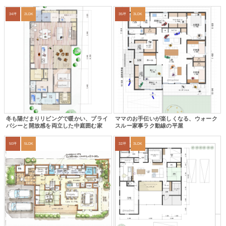
34坪
2LDK
35坪
3LDK
冬も陽だまりリビングで暖かい、プライ
ママのお手伝いが楽しくなる、ウォーク
バシーと開放感を両立した中庭囲む家
スルー家事ラク動線の平屋
50坪
5LDK
32坪
3LDK