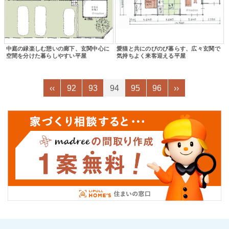
中庭の緑楽しむ憩いの廊下、玄関中心に
愛猫と共にのびのび暮らす、広々玄関で
空間を分けた暮らしやすい平屋
気持ちよく来客迎える平屋
‹‹
92
93
94
95
96
››