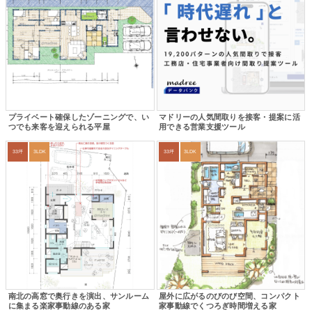
プライベート確保したゾーニングで、い
マドリーの人気間取りを接客・提案に活
つでも来客を迎えられる平屋
用できる営業支援ツール
33坪
3LDK
33坪
3LDK
南北の高窓で奥行きを演出、サンルーム
屋外に広がるのびのび空間、コンパクト
に集まる楽家事動線のある家
家事動線でくつろぎ時間増える家