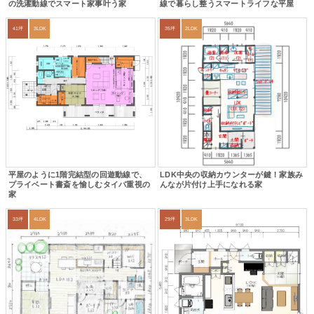
の洗濯動線でスマート家事叶う家
線で暮らし整うスマートライフな平屋
41坪
3LDK
35坪
2LDK
平屋のように1階完結型の回遊動線で、
LDK中央の収納カウンターが鍵！家族み
プライベート書斎を愉しむタイパ重視の
んなが片付け上手になれる家
家
33坪
4LDK
29坪
3LDK