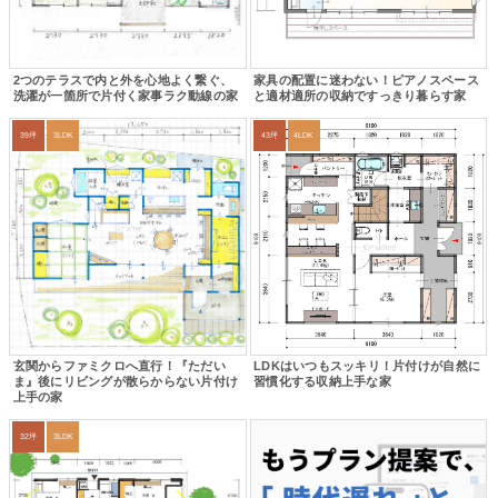
2つのテラスで内と外を心地よく繋ぐ、
家具の配置に迷わない！ピアノスペース
洗濯が一箇所で片付く家事ラク動線の家
と適材適所の収納ですっきり暮らす家
39坪
3LDK
43坪
4LDK
玄関からファミクロへ直行！『ただい
LDKはいつもスッキリ！片付けが自然に
ま』後にリビングが散らからない片付け
習慣化する収納上手な家
上手の家
32坪
3LDK