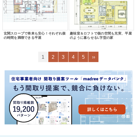
玄関スロープで将来も安心！それぞれ個
趣味室＆ロフトで個の空間も充実、平屋
の時間を満喫できる平屋
のように暮らせるL字型の家
1
2
3
4
5
››