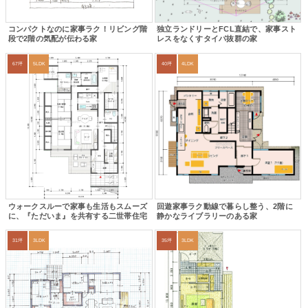
コンパクトなのに家事ラク！リビング階
独立ランドリーとFCL直結で、家事スト
段で2階の気配が伝わる家
レスをなくすタイパ抜群の家
67坪
5LDK
40坪
4LDK
ウォークスルーで家事も生活もスムーズ
回遊家事ラク動線で暮らし整う、2階に
に、『ただいま』を共有する二世帯住宅
静かなライブラリーのある家
31坪
3LDK
35坪
3LDK