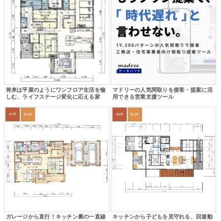
将来は平屋のようにワンフロア生活を愉
マドリーの人気間取りを接客・提案に活
しむ、ライフステージ変化に応える家
用できる営業支援ツール
47坪
5LDK
43坪
3LDK
ガレージから直行！キッチン裏の一直線
キッチンから子どもを見守れる、回遊動