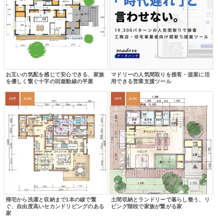
お互いの気配を感じて安心できる、家族
マドリーの人気間取りを接客・提案に活
を優しく繋ぐ十字の回遊動線の平屋
用できる営業支援ツール
43坪
3LDK
34坪
2LDK
帰宅から洗濯と収納まで1本の線で繋
土間収納とランドリーで暮らし整う、リ
ぐ、自由度高いセカンドリビングのある
ビング階段で家族が繋がる家
家