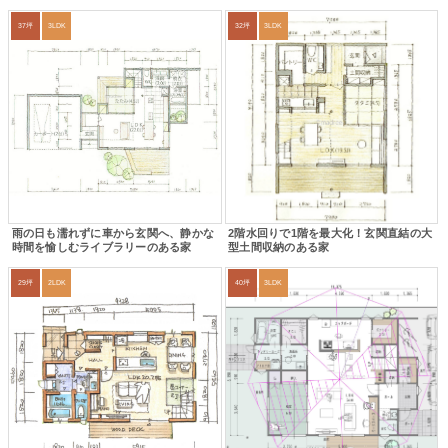
37坪
3LDK
32坪
3LDK
雨の日も濡れずに車から玄関へ、静かな
2階水回りで1階を最大化！玄関直結の大
時間を愉しむライブラリーのある家
型土間収納のある家
29坪
2LDK
40坪
3LDK