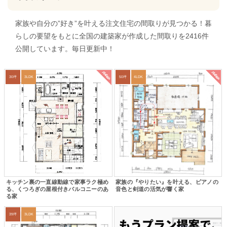
家族や自分の”好き”を叶える注文住宅の間取りが見つかる！暮
らしの要望をもとに全国の建築家が作成した間取りを2416件
公開しています。毎日更新中！
new
new
30坪
3LDK
50坪
4LDK
キッチン裏の一直線動線で家事ラク極め
家族の『やりたい』を叶える、ピアノの
る、くつろぎの屋根付きバルコニーのあ
音色と剣道の活気が響く家
る家
39坪
3LDK