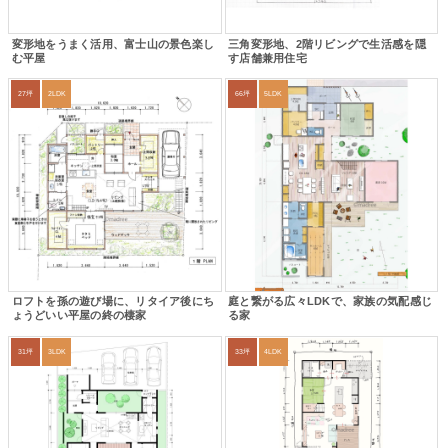
変形地をうまく活用、富士山の景色楽し
三角変形地、2階リビングで生活感を隠
む平屋
す店舗兼用住宅
27坪
2LDK
66坪
5LDK
ロフトを孫の遊び場に、リタイア後にち
庭と繋がる広々LDKで、家族の気配感じ
ょうどいい平屋の終の棲家
る家
31坪
3LDK
33坪
4LDK