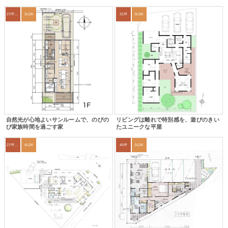
27坪〜30坪
2LDK
31坪
3LDK
自然光が心地よいサンルームで、のびの
リビングは離れで特別感を、遊びのきい
び家族時間を過ごす家
たユニークな平屋
27坪〜30坪
4LDK
45坪
2LDK