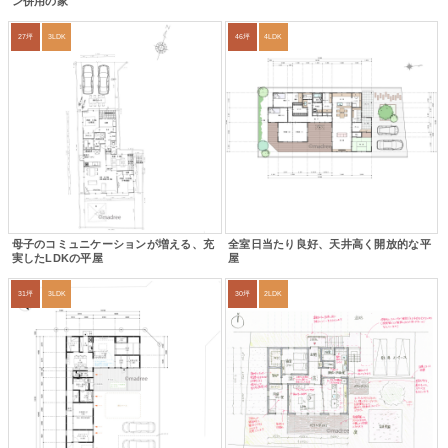
ン併用の家
27坪
3LDK
46坪
4LDK
母子のコミュニケーションが増える、充
全室日当たり良好、天井高く開放的な平
実したLDKの平屋
屋
31坪
3LDK
30坪
2LDK