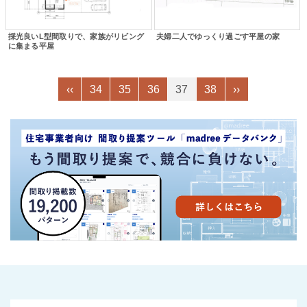
採光良いL型間取りで、家族がリビング
夫婦二人でゆっくり過ごす平屋の家
に集まる平屋
‹‹
34
35
36
37
38
››