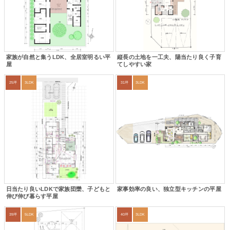
家族が自然と集うLDK、全居室明るい平
縦長の土地を一工夫、陽当たり良く子育
屋
てしやすい家
25坪
3LDK
31坪
3LDK
日当たり良いLDKで家族団欒、子どもと
家事効率の良い、独立型キッチンの平屋
伸び伸び暮らす平屋
39坪
5LDK
40坪
3LDK