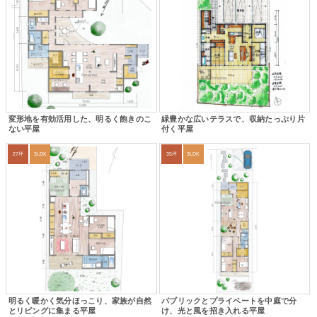
変形地を有効活用した、明るく飽きのこ
緑豊かな広いテラスで、収納たっぷり片
ない平屋
付く平屋
27坪
3LDK
35坪
3LDK
明るく暖かく気分ほっこり、家族が自然
パブリックとプライベートを中庭で分
とリビングに集まる平屋
け、光と風を招き入れる平屋