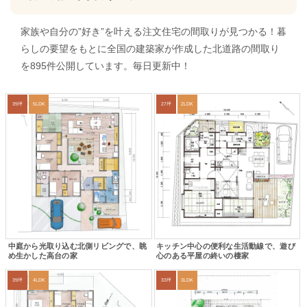
家族や自分の”好き”を叶える注文住宅の間取りが見つかる！暮
らしの要望をもとに全国の建築家が作成した北道路の間取り
を895件公開しています。毎日更新中！
39坪
5LDK
27坪
2LDK
中庭から光取り込む北側リビングで、眺
キッチン中心の便利な生活動線で、遊び
め生かした高台の家
心のある平屋の終いの棲家
39坪
4LDK
33坪
3LDK