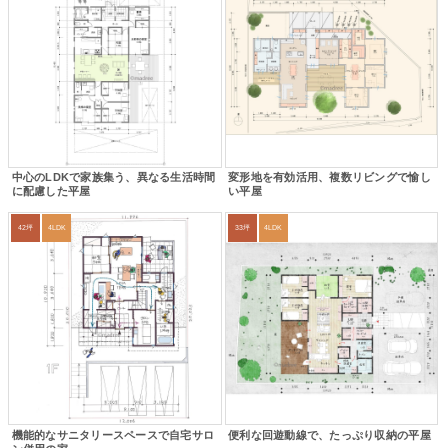
中心のLDKで家族集う、異なる生活時間
変形地を有効活用、複数リビングで愉し
に配慮した平屋
い平屋
42坪
4LDK
33坪
4LDK
機能的なサニタリースペースで自宅サロ
便利な回遊動線で、たっぷり収納の平屋