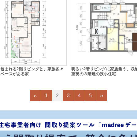
に包まれる2階リビングと、家族各々
明るい2階リビングに家族集う、収
スペースがある家
重視の３階建の狭小住宅
‹‹
1
2
3
4
5
››