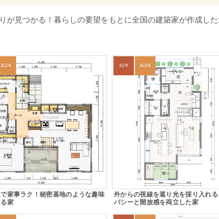
取りが見つかる！暮らしの要望をもとに全国の建築家が作成した
3LDK
41坪
4LDK
線で家事ラク！秘密基地のような趣味
外からの視線を遮り光を採り入れる
ある家
バシーと開放感を両立した家