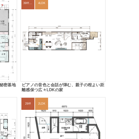
39坪～42坪
4LDK
秘密基地
ピアノの音色と会話が弾む、親子の程よい距
離感保つ広々LDKの家
29坪
2LDK