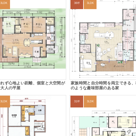
3LDK
36坪
3LDK
離れず心地よい距離、個室と大空間が
家族時間と自分時間を両立できる、
る大人の平屋
のような趣味部屋のある家
3LDK
31坪
3LDK