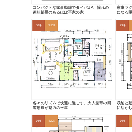
コンパクトな家事動線でタイパUP、憧れの
家事ラ
趣味部屋のあるほぼ平家の家
になる
30坪
3LDK
29坪
各々のリズムで快適に過ごす、大人世帯の回
収納と
遊動線が魅力の平屋
に活か
36坪
4LDK
36坪