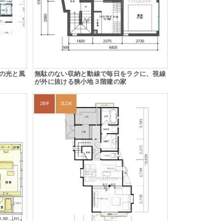
の光と風
無駄のない収納と動線で毎日をラクに、視線
が外に抜ける狭小地３階建の家
28坪
3LDK