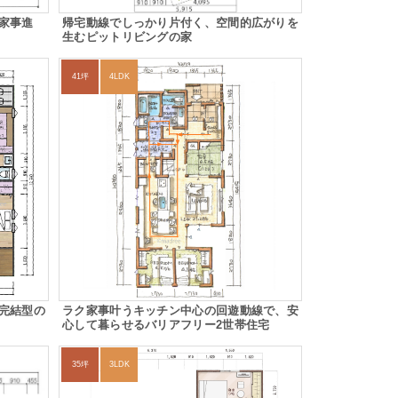
家事進
帰宅動線でしっかり片付く、空間的広がりを
生むピットリビングの家
41坪
4LDK
完結型の
ラク家事叶うキッチン中心の回遊動線で、安
心して暮らせるバリアフリー2世帯住宅
35坪
3LDK