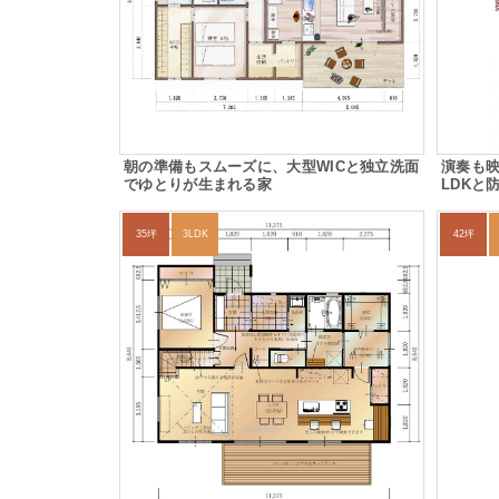
朝の準備もスムーズに、大型WICと独立洗面
演奏も
でゆとりが生まれる家
LDKと
35坪
3LDK
42坪