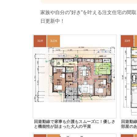
家族や自分の”好き”を叶える注文住宅の間
日更新中！
31坪
3LDK
33坪
回遊動線で家事も介護もスムーズに！優しさ
回遊動
と機能性が詰まった大人の平屋
部屋の