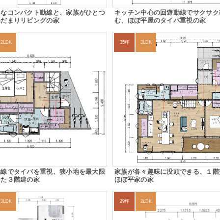
クなコンパクト動線と、家族がひとつ
キッチン中心の回遊動線でサクサク
陽だまりリビングの家
む、ほぼ平屋のタイパ重視の家
2LDK
35坪
3LDK
動線でタイパを重視、狭小地を最大限
家族が各々趣味に没頭できる、１階
した３階建の家
ほぼ平家の家
3LDK
29坪
2LDK