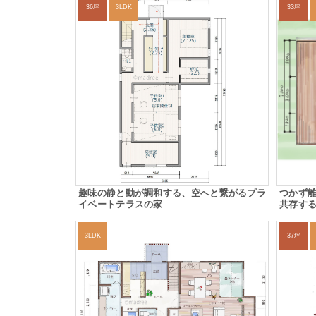
36坪
3LDK
33坪
趣味の静と動が調和する、空へと繋がるプラ
つかず
イベートテラスの家
共存す
3LDK
37坪