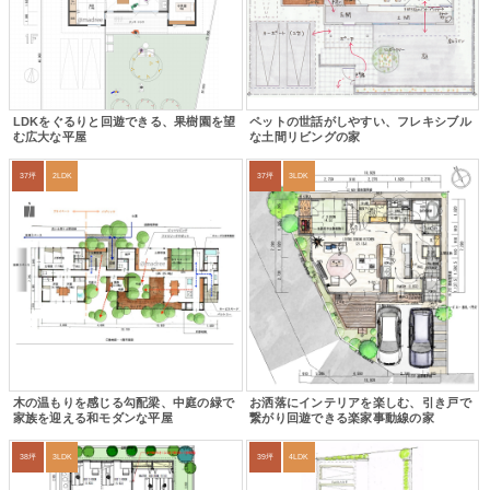
LDKをぐるりと回遊できる、果樹園を望
ペットの世話がしやすい、フレキシブル
む広大な平屋
な土間リビングの家
37坪
2LDK
37坪
3LDK
木の温もりを感じる勾配梁、中庭の緑で
お洒落にインテリアを楽しむ、引き戸で
家族を迎える和モダンな平屋
繋がり回遊できる楽家事動線の家
38坪
3LDK
39坪
4LDK