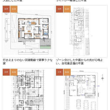
大切にした平屋
ライバシー確保した平屋
36坪
3LDK
38坪
3LDK
行き止まりのない回遊動線で家事ラクな
ゾーン分けした中庭からの光が心地よ
家
い、自宅兼店舗の平屋
39坪
4LDK
37坪
3LDK