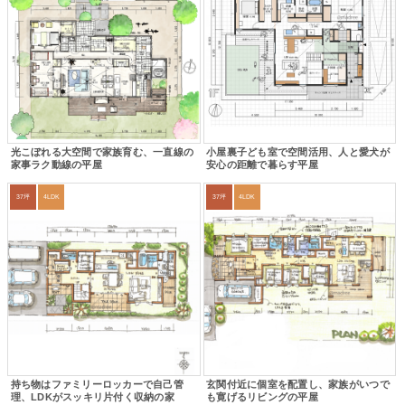
光こぼれる大空間で家族育む、一直線の
小屋裏子ども室で空間活用、人と愛犬が
家事ラク動線の平屋
安心の距離で暮らす平屋
37坪
4LDK
37坪
4LDK
持ち物はファミリーロッカーで自己管
玄関付近に個室を配置し、家族がいつで
理、LDKがスッキリ片付く収納の家
も寛げるリビングの平屋