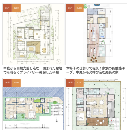
36坪
3LDK
36坪
3LDK
中庭から自然光差し込む、囲まれた敷地
木格子の仕切りで程良く家族の距離感キ
でも明るくプライバシー確保した平屋
ープ、中庭から光呼び込む縦長の家
36坪
3LDK
36坪
3LDK