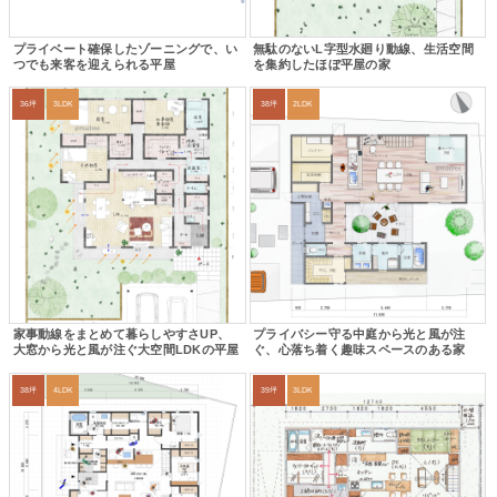
プライベート確保したゾーニングで、い
無駄のないL字型水廻り動線、生活空間
つでも来客を迎えられる平屋
を集約したほぼ平屋の家
36坪
3LDK
38坪
2LDK
家事動線をまとめて暮らしやすさUP、
プライバシー守る中庭から光と風が注
大窓から光と風が注ぐ大空間LDKの平屋
ぐ、心落ち着く趣味スペースのある家
38坪
4LDK
39坪
3LDK