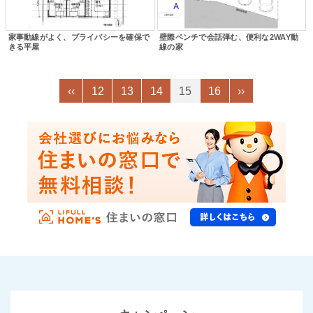
家事動線がよく、プライバシーを確保で
壁際ベンチで会話弾む、便利な2WAY動
きる平屋
線の家
‹‹
12
13
14
15
16
››