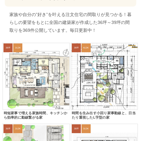
家族や自分の”好き”を叶える注文住宅の間取りが見つかる！暮
らしの要望をもとに全国の建築家が作成した36坪～39坪の間
取りを369件公開しています。毎日更新中！
38坪
2LDK
38坪
4LDK
時短家事で増える家族時間、キッチンか
時間を生み出す小回り家事動線と、日当
ら効率的に動線繋がる家
たり重視したL字型の家
36坪
2LDK
38坪
3LDK