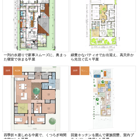
一列の水廻りで家事スムーズに、奥まっ
緑豊かなパティオでお出迎え、高天井か
た寝室で休まる平屋
ら光注ぐ広々平屋
39坪
4LDK
39坪
ワンルーム
四季折々楽しめる中庭で、くつろぎ時間
回遊キッチンを囲んで家族団欒、室内プ