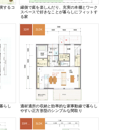
実するコ
縁側で庭を楽しんだり、充実の本棚とワーク
スペースで好きなことが暮らしにフィットす
る家
32坪
2LDK
で暮らし
適材適所の収納と効率的な家事動線で暮らし
やすい正方形型のシンプルな間取り
33坪～36坪
3LDK