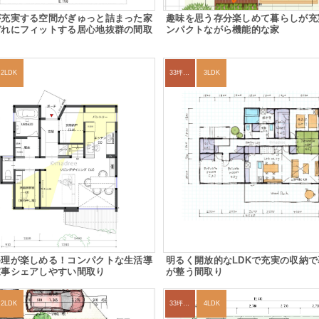
が充実する空間がぎゅっと詰まった家
趣味を思う存分楽しめて暮らしが充
ぞれにフィットする居心地抜群の間取
ンパクトながら機能的な家
2LDK
33坪～36坪
3LDK
料理が楽しめる！コンパクトな生活導
明るく開放的なLDKで充実の収納
家事シェアしやすい間取り
が整う間取り
2LDK
33坪～36坪
4LDK