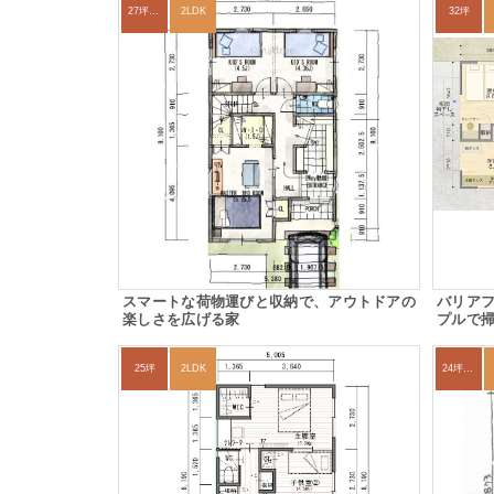
27坪〜30坪
2LDK
32坪
スマートな荷物運びと収納で、アウトドアの
バリア
楽しさを広げる家
プルで
25坪
2LDK
24坪～27坪