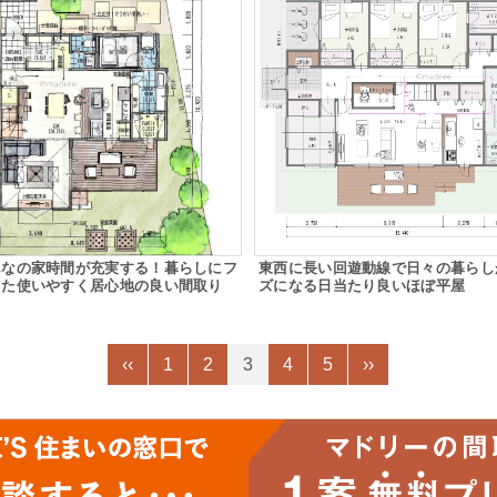
んなの家時間が充実する！暮らしにフ
東西に長い回遊動線で日々の暮らし
した使いやすく居心地の良い間取り
ズになる日当たり良いほぼ平屋
‹‹
1
2
3
4
5
››