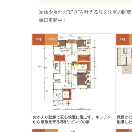
家族や自分の”好き”を叶える注文住宅の間
毎日更新中！
26坪
3LDK
29坪
おかえり動線で安心快適に過ごす、キッチン
緑豊か
から家族見守る2階リビングの家
配慮し