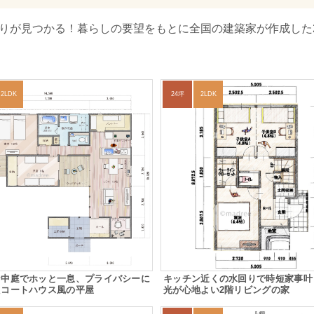
取りが見つかる！暮らしの要望をもとに全国の建築家が作成した
2LDK
24坪
2LDK
な中庭でホッと一息、プライバシーに
キッチン近くの水回りで時短家事叶
たコートハウス風の平屋
光が心地よい2階リビングの家