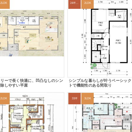
2LDK
24坪～27坪
2LDK
フリーで長く快適に、凹凸なしのシン
シンプルな暮らしが叶うベーシック
掃除しやすい平屋
トで機能性のある間取り
2LDK
33坪
3LDK