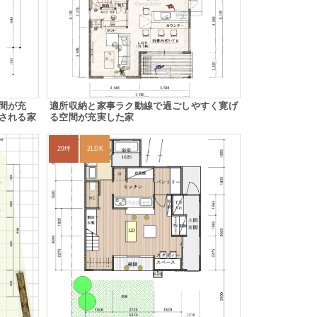
間が充
適所収納と家事ラク動線で過ごしやすく寛げ
される家
る空間が充実した家
29坪
2LDK