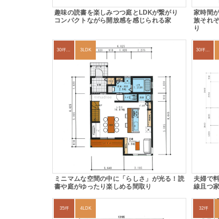
趣味の読書を楽しみつつ庭とLDKが繋がり
家時間
コンパクトながら開放感を感じられる家
族それ
り
30坪～33坪
3LDK
30坪～33坪
ミニマムな空間の中に「らしさ」が光る！読
夫婦で
書や庭がゆったり楽しめる間取り
線且つ
35坪
4LDK
32坪