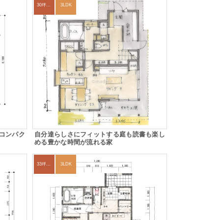
30坪～33坪
3LDK
コンパク
自分達らしさにフィットする庭も読書も楽し
める豊かな時間が流れる家
33坪～36坪
3LDK