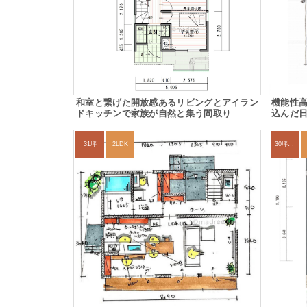
和室と繋げた開放感あるリビングとアイラン
機能性
ドキッチンで家族が自然と集う間取り
込んだ
31坪
2LDK
30坪～33坪