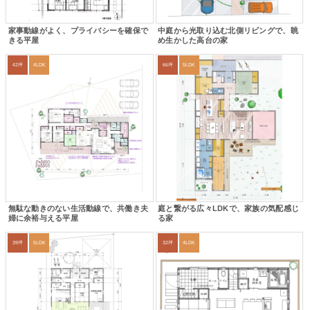
家事動線がよく、プライバシーを確保で
中庭から光取り込む北側リビングで、眺
きる平屋
め生かした高台の家
42坪
4LDK
66坪
5LDK
無駄な動きのない生活動線で、共働き夫
庭と繋がる広々LDKで、家族の気配感じ
婦に余裕与える平屋
る家
39坪
5LDK
32坪
4LDK