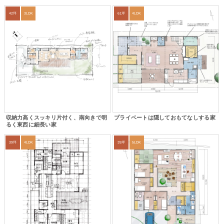
42坪
3LDK
61坪
4LDK
収納力高くスッキリ片付く、南向きで明
プライベートは隠しておもてなしする家
るく東西に細長い家
39坪
4LDK
39坪
5LDK