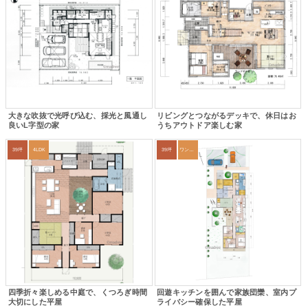
大きな吹抜で光呼び込む、採光と風通し
リビングとつながるデッキで、休日はお
良いL字型の家
うちアウトドア楽しむ家
39坪
4LDK
39坪
ワンルーム
四季折々楽しめる中庭で、くつろぎ時間
回遊キッチンを囲んで家族団欒、室内プ
大切にした平屋
ライバシー確保した平屋