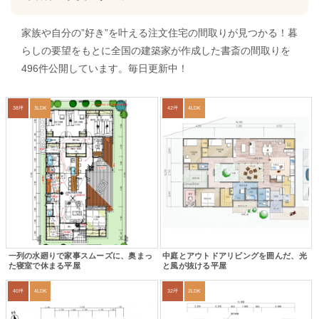
家族や自分の”好き”を叶える注文住宅の間取りが見つかる！暮
らしの要望をもとに全国の建築家が作成した書斎の間取りを
496件公開しています。毎日更新中！
38坪
3LDK
42坪
4LDK
一列の水廻りで家事スムーズに、奥まっ
中庭とアウトドアリビングを囲んだ、光
た寝室で休まる平屋
と風が抜ける平屋
40坪
4LDK
32坪
2LDK