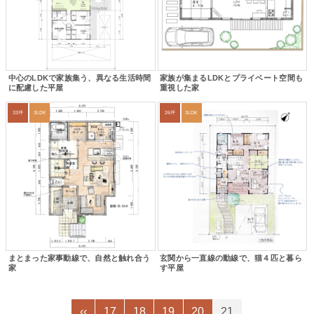
中心のLDKで家族集う、異なる生活時間
家族が集まるLDKとプライベート空間も
に配慮した平屋
重視した家
33坪
3LDK
26坪
3LDK
まとまった家事動線で、自然と触れ合う
玄関から一直線の動線で、猫４匹と暮ら
家
す平屋
‹‹
17
18
19
20
21