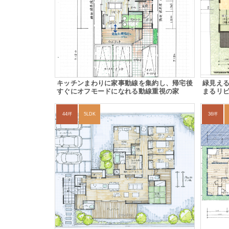
キッチンまわりに家事動線を集約し、帰宅後
緑見え
すぐにオフモードになれる動線重視の家
まるリ
44坪
5LDK
36坪