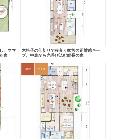
し、ママ
木格子の仕切りで程良く家族の距離感キー
た家
プ、中庭から光呼び込む縦長の家
34坪
2LDK