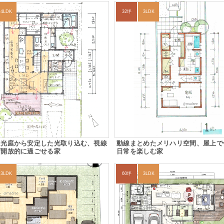
4LDK
32坪
3LDK
と光庭から安定した光取り込む、視線
動線まとめたメリハリ空間、屋上で
ず開放的に過ごせる家
日常を楽しむ家
3LDK
60坪
3LDK