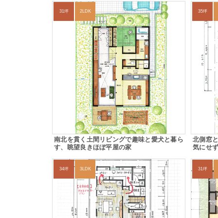
31坪
2LDK
35坪
南北を貫く土間リビングで趣味と愛犬と暮ら
北側窓
す、眺望良きほぼ平屋の家
気にせ
34坪
3LDK
31坪