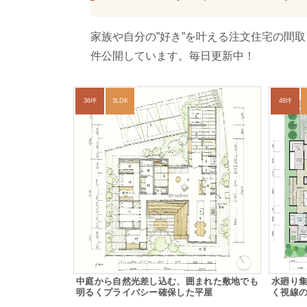
家族や自分の”好き”を叶える注文住宅の間
件公開しています。毎日更新中！
36坪
3LDK
48坪
中庭から自然光差し込む、囲まれた敷地でも
水廻り
明るくプライバシー確保した平屋
く視線