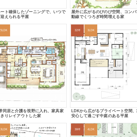
ベート確保したゾーニングで、いつで
屋外に広がるのびのび空間、コンパ
を迎えられる平屋
動線でくつろぎ時間増える家
5LDK
32坪
3LDK
世帯同居と介護を視野に入れ、家具家
LDKから広がるプライベート空間
っきりレイアウトした家
安心して過ごす中庭のある平屋
3LDK
39坪
4LDK