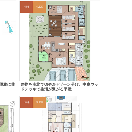
45坪
4LDK
優雅に非
建物を南北でON/OFFゾーン分け、中庭ウッ
ドデッキで生活が繋がる平屋
36坪
3LDK