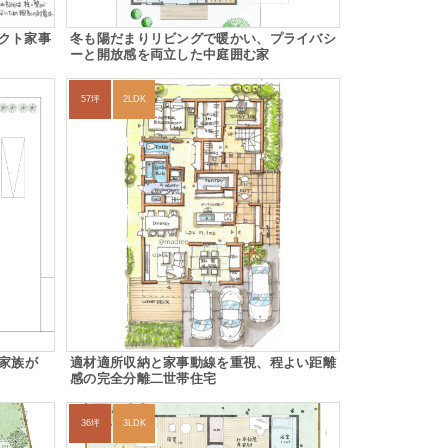
クト家事
冬も陽だまりリビングで暖かい、プライバシ
ーと開放感を両立した中庭囲む家
57坪
2LDK
、家族が
適材適所収納と家事動線を重視、程よい距離
感の完全分離二世帯住宅
36坪
3LDK