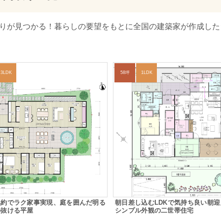
取りが見つかる！暮らしの要望をもとに全国の建築家が作成した
3LDK
58坪
1LDK
集約でラク家事実現、庭を囲んだ明る
朝日差し込むLDKで気持ち良い朝
の抜ける平屋
シンプル外観の二世帯住宅