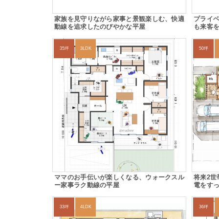
家族を見守りながら家事と景観楽しむ、快適
プライ
動線を追求したのびやかな平屋
も来客
35坪
3LDK
50坪
ママのお手伝いが楽しくなる、ウォークスル
将来2
ー家事ラク動線の平屋
電をす
33坪
4LDK
36坪