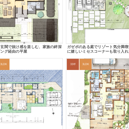
る玄関で抜け感を楽しむ、家族の絆深
ガゼボのある庭でリゾート気分満喫
ビング経由の平屋
に嬉しいミセスコーナーも取り入れ
3LDK
33坪
3LDK