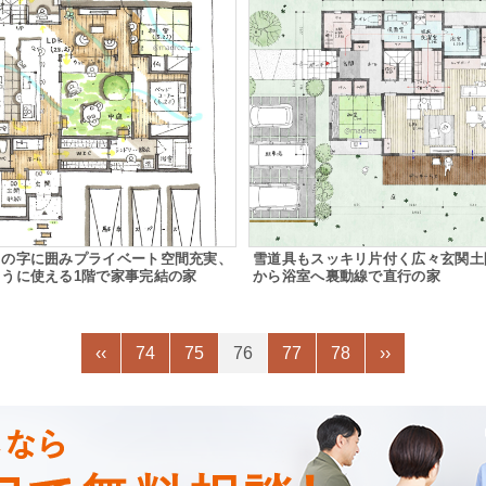
ロの字に囲みプライベート空間充実、
雪道具もスッキリ片付く広々玄関土
うに使える1階で家事完結の家
から浴室へ裏動線で直行の家
‹‹
74
75
76
77
78
››