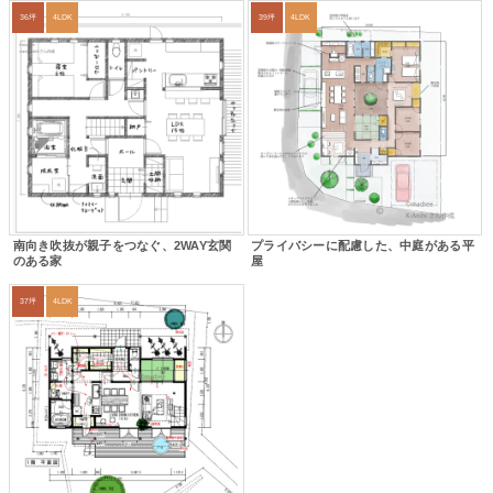
36坪
4LDK
39坪
4LDK
南向き吹抜が親子をつなぐ、2WAY玄関
プライバシーに配慮した、中庭がある平
のある家
屋
37坪
4LDK