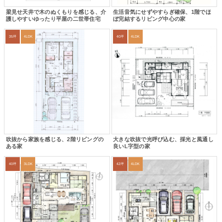
梁見せ天井で木のぬくもりを感じる、介
生活音気にせずやすらぎ確保、1階でほ
護しやすいゆったり平屋の二世帯住宅
ぼ完結するリビング中心の家
35坪
4LDK
40坪
4LDK
吹抜から家族を感じる、2階リビングの
大きな吹抜で光呼び込む、採光と風通し
ある家
良いL字型の家
40坪
3LDK
42坪
4LDK