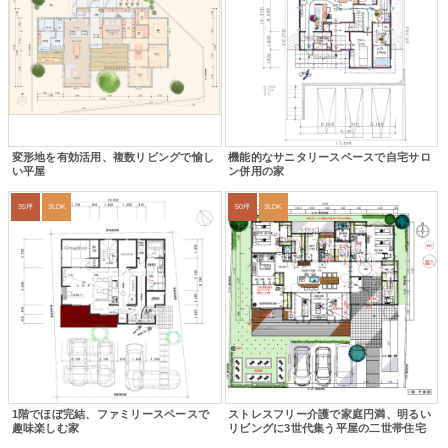
変形地を有効活用、複数リビングで愉し
機能的なサニタリースペースで自宅サロ
い平屋
ン併用の家
35坪
3LDK
50坪
3LDK
1階でほぼ完結、ファミリースペースで
ストレスフリー介護で家庭円満、明るい
趣味楽しむ家
リビングに3世代集う平屋の二世帯住宅