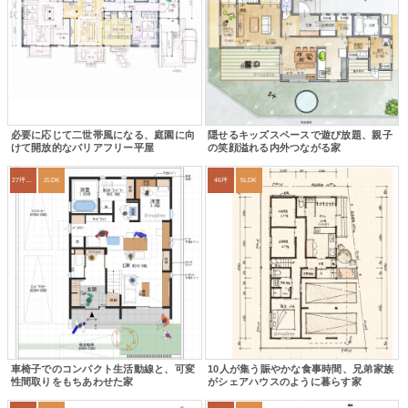
必要に応じて二世帯風になる、庭園に向
隠せるキッズスペースで遊び放題、親子
けて開放的なバリアフリー平屋
の笑顔溢れる内外つながる家
27坪〜30坪
2LDK
46坪
5LDK
車椅子でのコンパクト生活動線と、可変
10人が集う賑やかな食事時間、兄弟家族
性間取りをもちあわせた家
がシェアハウスのように暮らす家