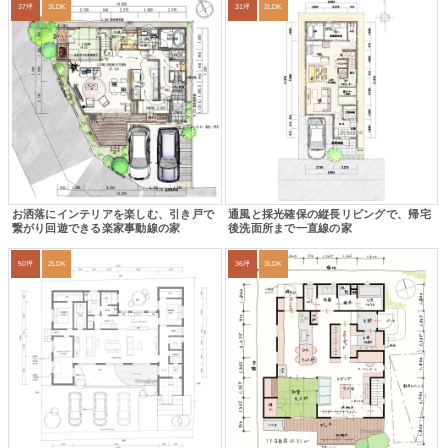
37坪
3LDK
31坪
2LDK
お洒落にインテリアを楽しむ、引き戸で
通風と採光確保の縦長リビングで、帰宅
繋がり回遊できる楽家事動線の家
後洗面所まで一直線の家
50坪
2LDK
36坪
3LDK