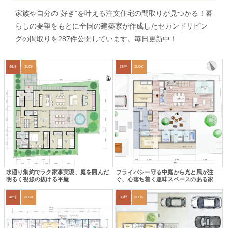
家族や自分の”好き”を叶える注文住宅の間取りが見つかる！暮
らしの要望をもとに全国の建築家が作成したセカンドリビン
グの間取りを287件公開しています。毎日更新中！
48坪
3LDK
38坪
2LDK
水廻り集約でラク家事実現、庭を囲んだ
プライバシー守る中庭から光と風が注
明るく視線の抜ける平屋
ぐ、心落ち着く趣味スペースのある家
48坪
3LDK
33坪
3LDK