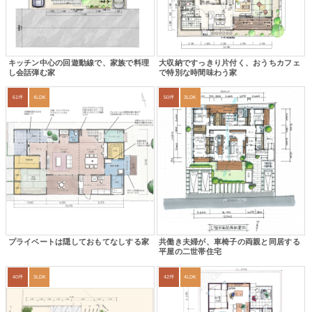
キッチン中心の回遊動線で、家族で料理
大収納ですっきり片付く、おうちカフェ
し会話弾む家
で特別な時間味わう家
61坪
4LDK
50坪
3LDK
プライベートは隠しておもてなしする家
共働き夫婦が、車椅子の両親と同居する
平屋の二世帯住宅
40坪
3LDK
42坪
4LDK