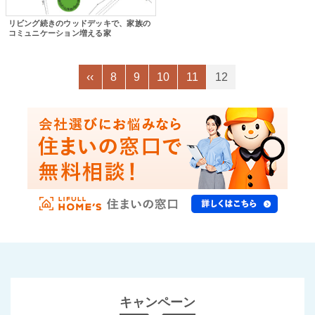
リビング続きのウッドデッキで、家族の
コミュニケーション増える家
‹‹
8
9
10
11
12
キャンペーン