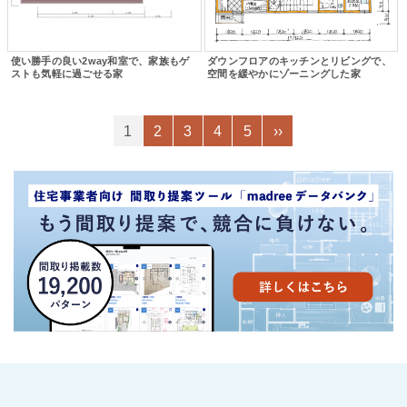
使い勝手の良い2way和室で、家族もゲ
ダウンフロアのキッチンとリビングで、
ストも気軽に過ごせる家
空間を緩やかにゾーニングした家
1
2
3
4
5
››