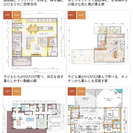
開放感とプライバシーを両立、緑を臨む
見守りキッチンで会話弾む、全室南向き
ひだまりの二世帯住宅
の温かな光と風が通る家
38坪
4LDK
33坪～36坪
3LDK
子どもたちがのびのび育つ、自立を促す
子ども達がのびのび遊んで学べる、キッ
暮らしやすい動線の家
チンから暮らしを見渡す家
38坪
4LDK
42坪
3LDK