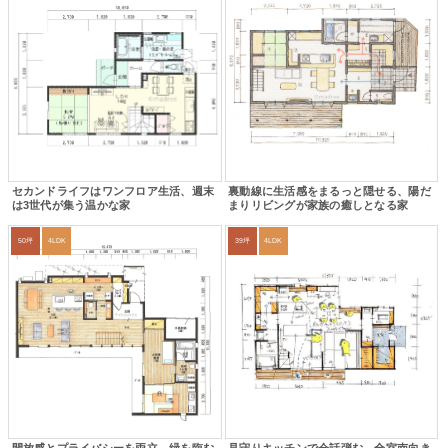
セカンドライフはワンフロア生活、週末
裏動線に生活感をまるっと隠せる、陽だ
は3世代が集う温かな家
まりリビングが家族の癒しとなる家
50坪
4LDK
39坪
4LDK