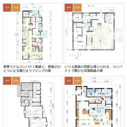
42坪
4LDK
35坪
3LDK
家事ラクなコンパクト動線と、家族がひ
いつも家族の気配を感じられる、コンパ
とつになる陽だまりリビングの家
クトで暖かな回遊動線の家
28坪
3LDK
35坪
3LDK