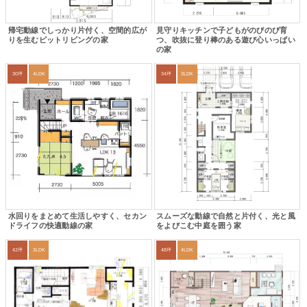
帰宅動線でしっかり片付く、空間的広が
見守りキッチンで子どもがのびのび育
りを生むピットリビングの家
つ、吹抜に登り棒のある遊び心いっぱい
の家
30坪
4LDK
34坪
3LDK
水回りをまとめて生活しやすく、セカン
スムーズな動線で自然と片付く、光と風
ドライフの快適動線の家
をよびこむ中庭を囲う家
42坪
3LDK
48坪
4LDK