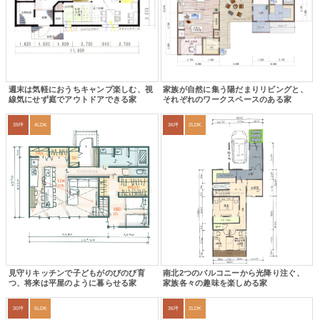
週末は気軽におうちキャンプ楽しむ、視
家族が自然に集う陽だまりリビングと、
線気にせず庭でアウトドアできる家
それぞれのワークスペースのある家
39坪
4LDK
36坪
2LDK
見守りキッチンで子どもがのびのび育
南北2つのバルコニーから光降り注ぐ、
つ、将来は平屋のように暮らせる家
家族各々の趣味を楽しめる家
30坪
5LDK
36坪
2LDK