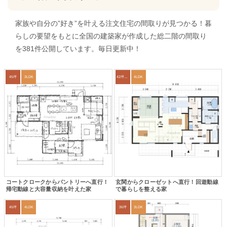
家族や自分の”好き”を叶える注文住宅の間取りが見つかる！暮
らしの要望をもとに全国の建築家が作成した総二階の間取り
を381件公開しています。毎日更新中！
45坪
3LDK
42坪～45坪
4LDK
コートクロークからパントリーへ直行！
玄関からクローゼットへ直行！回遊動線
帰宅動線と大容量収納を叶えた家
で暮らしを整える家
45坪
4LDK
36坪
3LDK