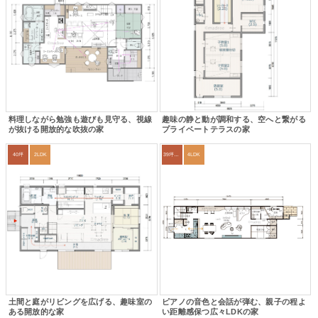
料理しながら勉強も遊びも見守る、視線
趣味の静と動が調和する、空へと繋がる
が抜ける開放的な吹抜の家
プライベートテラスの家
40坪
2LDK
39坪～42坪
4LDK
土間と庭がリビングを広げる、趣味室の
ピアノの音色と会話が弾む、親子の程よ
ある開放的な家
い距離感保つ広々LDKの家