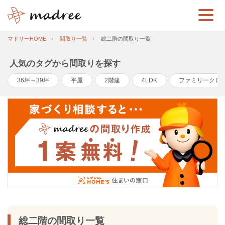
マドリーHOME
間取り一覧
総二階の間取り一覧
人気のタグから間取りを探す
36坪～39坪
平屋
2階建
4LDK
ファミリークロ
総二階の間取り一覧