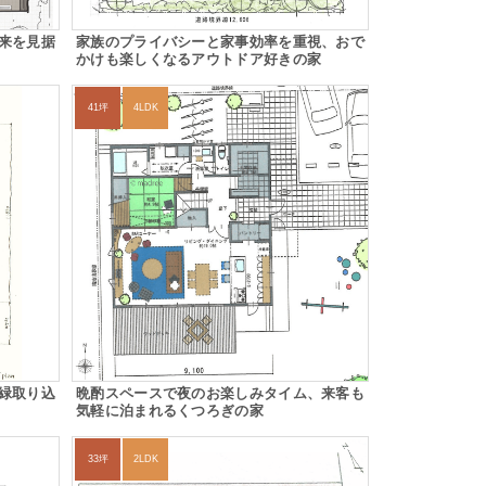
来を見据
家族のプライバシーと家事効率を重視、おで
かけも楽しくなるアウトドア好きの家
41坪
4LDK
緑取り込
晩酌スペースで夜のお楽しみタイム、来客も
気軽に泊まれるくつろぎの家
33坪
2LDK