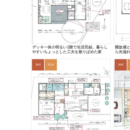
デッキ一体の明るい1階で生活完結、暮らし
開放感
やすいちょっとした工夫を散りばめた家
ら光溢
38坪
3LDK
36坪