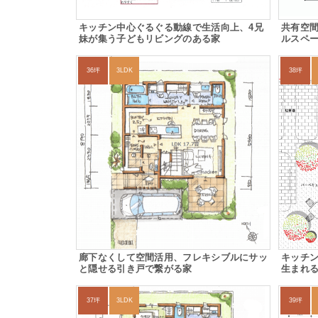
キッチン中心ぐるぐる動線で生活向上、4兄
共有空
妹が集う子どもリビングのある家
ルスペー
36坪
3LDK
38坪
廊下なくして空間活用、フレキシブルにサッ
キッチ
と隠せる引き戸で繋がる家
生まれ
37坪
3LDK
39坪