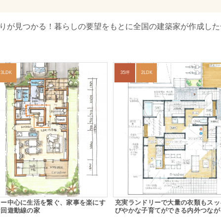
取りが見つかる！暮らしの要望をもとに全国の建築家が作成した一
3LDK
35坪
2LDK
リー中心に生活を繋ぐ、家事を楽にす
充実ランドリーで大量の衣類もスッ
な回遊動線の家
びやかな子育てができる内外つなが