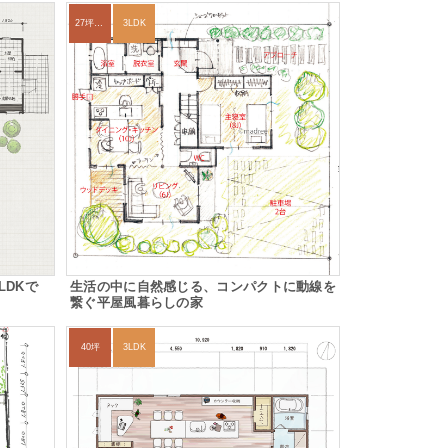
27坪〜30坪
3LDK
LDKで
生活の中に自然感じる、コンパクトに動線を
繋ぐ平屋風暮らしの家
40坪
3LDK