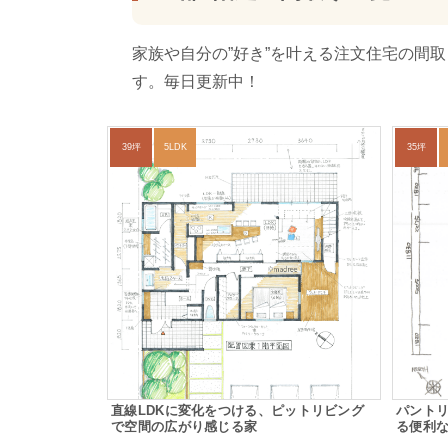
家族や自分の”好き”を叶える注文住宅の間
す。毎日更新中！
39坪
5LDK
35坪
直線LDKに変化をつける、ピットリビング
パント
で空間の広がり感じる家
る便利