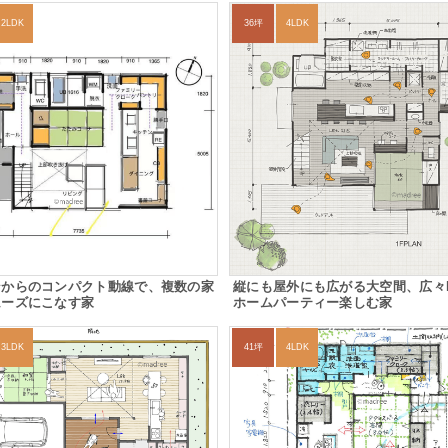
2LDK
36坪
4LDK
ンからのコンパクト動線で、複数の家
縦にも屋外にも広がる大空間、広々
ムーズにこなす家
ホームパーティー楽しむ家
3LDK
41坪
4LDK