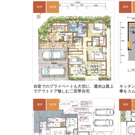
62坪
3LDK
38坪
自室でのプライベートも大切に、週末は屋上
キッチ
でアウトドア愉しむ二世帯住宅
事をス
36坪
3LDK
39坪