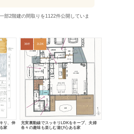
部2階建の間取りを1122件公開していま
36坪
2LDK
キリ、伸
充実裏動線でスッキリLDKをキープ、夫婦
る家
各々の趣味も楽しむ遊び心ある家