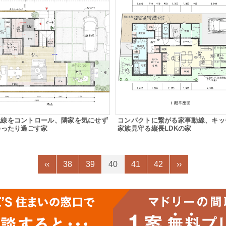
視線をコントロール、隣家を気にせず
コンパクトに繋がる家事動線、キッ
ゆったり過ごす家
家族見守る縦長LDKの家
‹‹
38
39
40
41
42
››