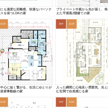
間にも適度な距離感、快適なパーソナ
プライベート中庭から光が届く、将
スを保つLDKの家
えた平屋風2階建ての家
3LDK
36坪
3LDK
ン中心に短く繋がる、生活にゆとりが
入った瞬間に心地良い雰囲気、光と
る楽家事動線の家
む玄関で自然感じる家
4LDK
32坪
3LDK