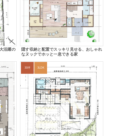
大活躍の
隠す収納と配置でスッキリ見せる、おしゃれ
なヌックでホッと一息できる家
30坪
3LDK