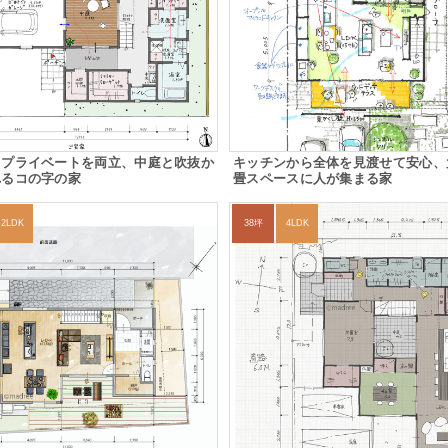
とプライベートを両立、中庭と吹抜か
キッチンから全体を見渡せて安心、
れるコの字の家
畳スペースに人が集まる家
2LDK
38坪
4LDK