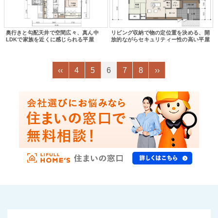
奥行きと勾配天井で空間広々、真ん中
リビング収納で物の定位置を決める、開
LDKで家族を近くに感じられる平屋
放的ながらセキュリティー性の高い平屋
‹‹
4
5
6
7
8
››