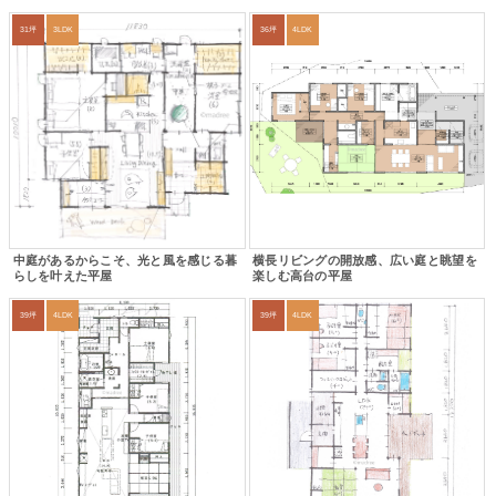
31坪
3LDK
36坪
4LDK
中庭があるからこそ、光と風を感じる暮
横長リビングの開放感、広い庭と眺望を
らしを叶えた平屋
楽しむ高台の平屋
39坪
4LDK
39坪
4LDK