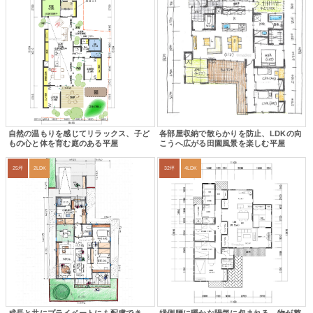
自然の温もりを感じてリラックス、子ど
各部屋収納で散らかりを防止、LDKの向
もの心と体を育む庭のある平屋
こうへ広がる田園風景を楽しむ平屋
25坪
2LDK
32坪
4LDK