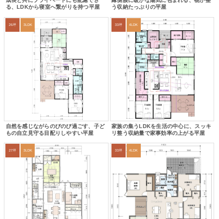
成長と共にプライベートにも配慮でき
縁側腰に暖かな陽気に包まれる、物が整
る、LDKから寝室へ繋がりを持つ平屋
う収納たっぷりの平屋
26坪
3LDK
33坪
4LDK
自然を感じながらのびのび過ごす、子ど
家族の集うLDKを生活の中心に、スッキ
もの自立見守る目配りしやすい平屋
リ整う収納量で家事効率の上がる平屋
27坪
3LDK
33坪
4LDK