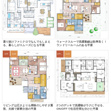
通り抜けファミクロでなんでもしまえ
ウォークスルーで洗濯動線は効率良く！
る、暮らしがスムーズになる平屋
ランドリールームのある平屋
32坪
3LDK
30坪～33坪
4LDK
リビングは広さよりも掃除のしやすさ重
2つのデッキで洗濯物がラクに干せる、
視、夫婦で家事分担の平屋
ON/OFFで生活空間を分けた平屋