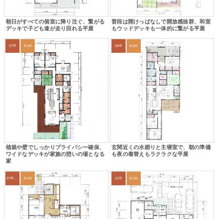
朝日がすべての個室に降り注ぐ、繋がる
普段は開けっぱなしで開放感抜群、和室
デッキで子ども達が走り回れる平屋
もウッドデッキも一体的に繋がる平屋
37坪
4LDK
39坪
4LDK
植栽や壁でしっかりプライバシー確保、
玄関近くの水廻りと主寝室で、朝の準備
ワイドなデッキが家族の憩いの場となる
も夜の着替えもラクラクな平屋
家
27坪〜30坪
3LDK
32坪
4LDK