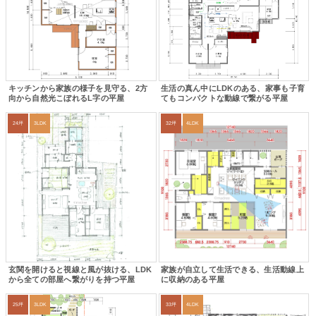
キッチンから家族の様子を見守る、2方
生活の真ん中にLDKのある、家事も子育
向から自然光こぼれるL字の平屋
てもコンパクトな動線で繋がる平屋
24坪
3LDK
32坪
4LDK
玄関を開けると視線と風が抜ける、LDK
家族が自立して生活できる、生活動線上
から全ての部屋へ繋がりを持つ平屋
に収納のある平屋
25坪
3LDK
33坪
4LDK