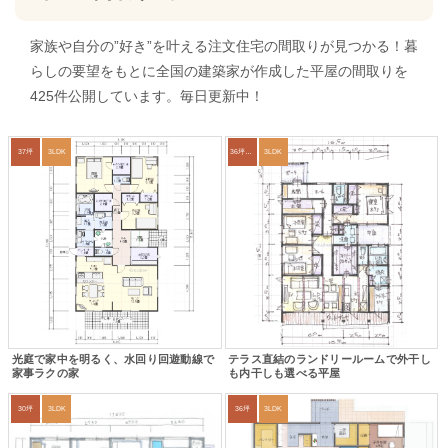
家族や自分の”好き”を叶える注文住宅の間取りが見つかる！暮
らしの要望をもとに全国の建築家が作成した平屋の間取りを
425件公開しています。毎日更新中！
37坪
3LDK
36坪～39坪
3LDK
光庭で家中を明るく、水回り回遊動線で
テラス直結のランドリールームで外干し
家事ラクの家
も内干しも選べる平屋
30坪
3LDK
36坪
3LDK