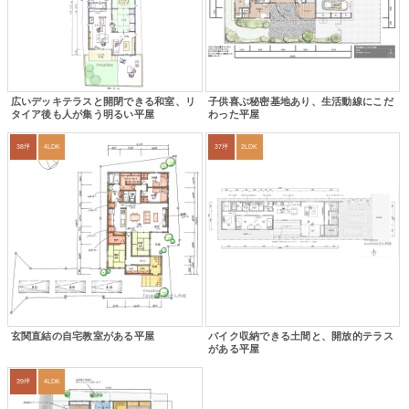
広いデッキテラスと開閉できる和室、リ
子供喜ぶ秘密基地あり、生活動線にこだ
タイア後も人が集う明るい平屋
わった平屋
38坪
4LDK
37坪
2LDK
玄関直結の自宅教室がある平屋
バイク収納できる土間と、開放的テラス
がある平屋
39坪
4LDK