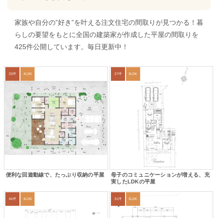
家族や自分の”好き”を叶える注文住宅の間取りが見つかる！暮
らしの要望をもとに全国の建築家が作成した平屋の間取りを
425件公開しています。毎日更新中！
33坪
4LDK
27坪
3LDK
便利な回遊動線で、たっぷり収納の平屋
母子のコミュニケーションが増える、充
実したLDKの平屋
46坪
4LDK
31坪
3LDK