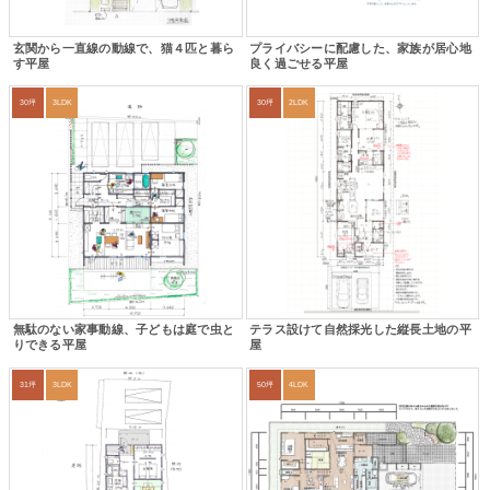
玄関から一直線の動線で、猫４匹と暮ら
プライバシーに配慮した、家族が居心地
す平屋
良く過ごせる平屋
30坪
3LDK
30坪
2LDK
無駄のない家事動線、子どもは庭で虫と
テラス設けて自然採光した縦長土地の平
りできる平屋
屋
31坪
3LDK
50坪
4LDK