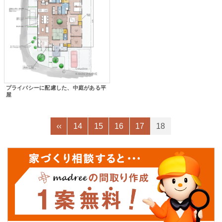
プライバシーに配慮した、中庭がある平
屋
‹‹
14
15
16
17
18