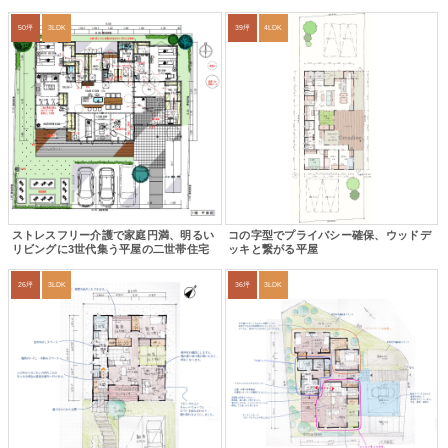
50坪
3LDK
39坪
4LDK
ストレスフリー介護で家庭円満、明るい
コの字型でプライバシー確保、ウッドデ
リビングに3世代集う平屋の二世帯住宅
ッキと繋がる平屋
26坪
3LDK
36坪
3LDK