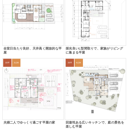
全室日当たり良好、天井高く開放的な平
採光良いL型間取りで、家族がリビング
屋
に集まる平屋
30坪
2LDK
39坪
4LDK
夫婦二人でゆっくり過ごす平屋の家
回遊性ある広いキッチンで、庭の景色を
楽しむ平屋