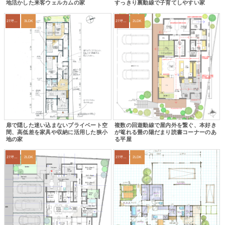
地活かした来客ウェルカムの家
すっきり裏動線で子育てしやすい家
27坪〜30坪
3LDK
27坪〜30坪
2LDK
扉で隠した迷い込まないプライベート空
複数の回遊動線で屋内外を繋ぐ、本好き
間、高低差を家具や収納に活用した狭小
が篭れる畳の陽だまり読書コーナーのあ
地の家
る平屋
27坪〜30坪
2LDK
27坪〜30坪
2LDK