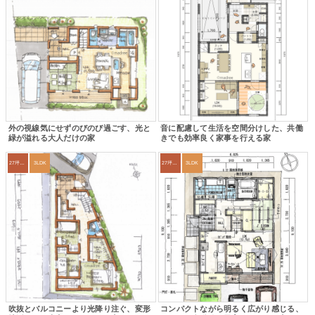
外の視線気にせずのびのび過ごす、光と
音に配慮して生活を空間分けした、共働
緑が溢れる大人だけの家
きでも効率良く家事を行える家
27坪〜30坪
3LDK
27坪〜30坪
3LDK
吹抜とバルコニーより光降り注ぐ、変形
コンパクトながら明るく広がり感じる、