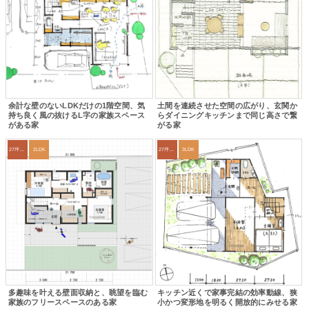
余計な壁のないLDKだけの1階空間、気
土間を連続させた空間の広がり、玄関か
持ち良く風の抜けるL字の家族スペース
らダイニングキッチンまで同じ高さで繋
がある家
がる家
27坪〜30坪
2LDK
27坪〜30坪
3LDK
多趣味を叶える壁面収納と、眺望を臨む
キッチン近くで家事完結の効率動線、狭
家族のフリースペースのある家
小かつ変形地を明るく開放的にみせる家