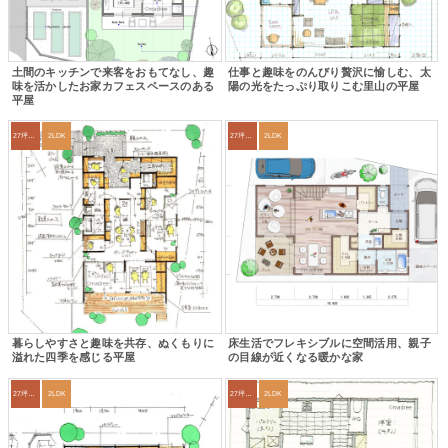
土間のキッチンで来客をおもてなし、趣
仕事と趣味をのんびり贅沢に愉しむ、太
味を活かしたお家カフェスペースのある
陽の光をたっぷり取りこむ里山の平屋
平屋
27坪〜30坪
2LDK
27坪〜30坪
2LDK
暮らしやすさと趣味を共存、ぬくもりに
床生活でフレキシブルに空間活用、親子
溢れた四季を感じる平屋
の目線が近くなる暖かな家
27坪〜30坪
2LDK
27坪〜30坪
2LDK