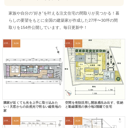
家族や自分の”好き”を叶える注文住宅の間取りが見つかる！暮
らしの要望をもとに全国の建築家が作成した27坪〜30坪の間
取りを154件公開しています。毎日更新中！
27坪〜30坪
3LDK
27坪〜30坪
3LDK
隣家が近くても光を上手に取り込みた
空間を有効活用し開放感生み出す、収納
い！天窓からの自然光で明るい縦長地の
と動線重視の狭小地3階建て住宅
家
27坪〜30坪
4LDK
27坪〜30坪
2LDK