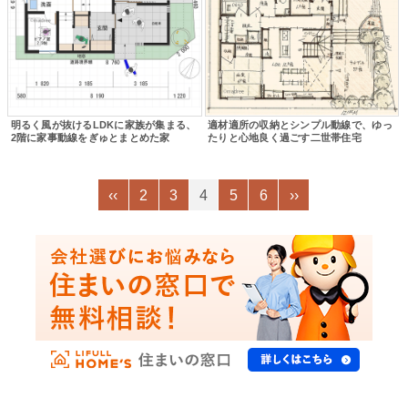
明るく風が抜けるLDKに家族が集まる、
適材適所の収納とシンプル動線で、ゆっ
2階に家事動線をぎゅとまとめた家
たりと心地良く過ごす二世帯住宅
‹‹
2
3
4
5
6
››