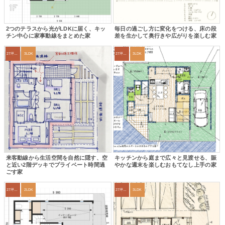
2つのテラスから光がLDKに届く、キッ
毎日の過ごし方に変化をつける、床の段
チン中心に家事動線をまとめた家
差を生かして奥行きや広がりを楽しむ家
27坪〜30坪
3LDK
27坪〜30坪
3LDK
来客動線から生活空間を自然に隠す、空
キッチンから庭まで広々と見渡せる、賑
と近い2階デッキでプライベート時間過
やかな週末を楽しむおもてなし上手の家
ごす家
27坪〜30坪
2LDK
27坪〜30坪
3LDK