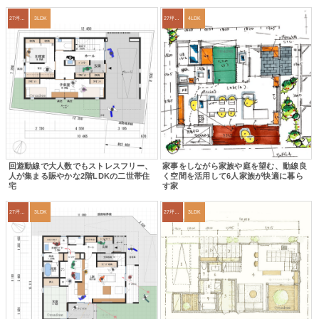
27坪〜30坪
3LDK
27坪〜30坪
4LDK
回遊動線で大人数でもストレスフリー、
家事をしながら家族や庭を望む、動線良
人が集まる賑やかな2階LDKの二世帯住
く空間を活用して6人家族が快適に暮ら
宅
す家
27坪〜30坪
3LDK
27坪〜30坪
3LDK