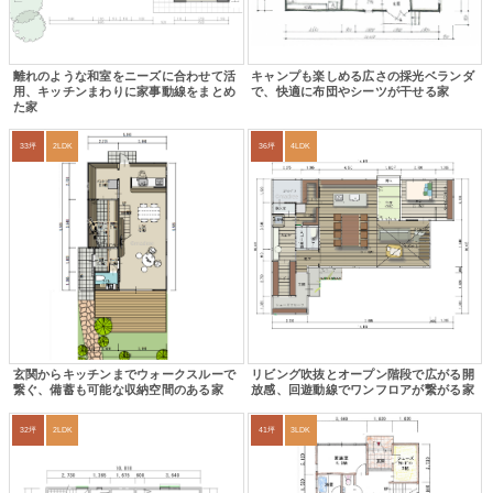
離れのような和室をニーズに合わせて活
キャンプも楽しめる広さの採光ベランダ
用、キッチンまわりに家事動線をまとめ
で、快適に布団やシーツが干せる家
た家
33坪
2LDK
36坪
4LDK
玄関からキッチンまでウォークスルーで
リビング吹抜とオープン階段で広がる開
繋ぐ、備蓄も可能な収納空間のある家
放感、回遊動線でワンフロアが繋がる家
32坪
2LDK
41坪
3LDK