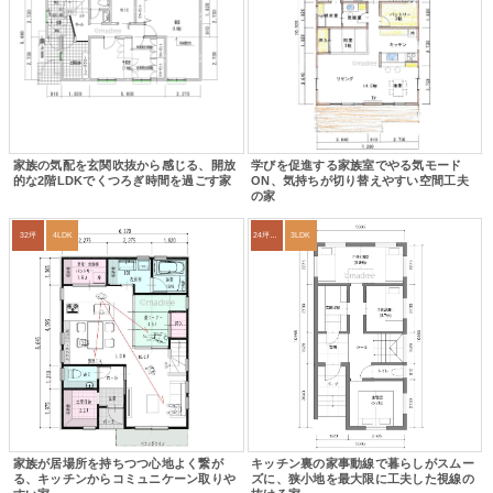
家族の気配を玄関吹抜から感じる、開放
学びを促進する家族室でやる気モード
的な2階LDKでくつろぎ時間を過ごす家
ON、気持ちが切り替えやすい空間工夫
の家
32坪
4LDK
24坪～27坪
3LDK
家族が居場所を持ちつつ心地よく繋が
キッチン裏の家事動線で暮らしがスムー
る、キッチンからコミュニケーン取りや
ズに、狭小地を最大限に工夫した視線の