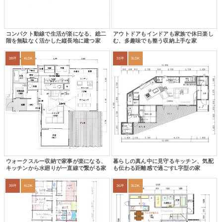
コンパクト動線で生活が楽になる、総二
アウトドアもインドアも家族で休日楽し
階を無駄なく活かした縦長地に建つ家
む、多趣味でも整う収納上手な家
38坪
4LDK
33坪
3LDK
ウォークスルー収納で家事が楽になる、
暮らしの真ん中に見守るキッチン、気配
キッチンから水廻りが一直線で繋がる家
も伝わる距離感で過ごすL字型の家
39坪
4LDK
36坪
3LDK