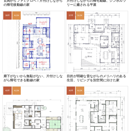
玄関からファミクロへ！片付けしながら
片付けしながらの帰宅動線、シンボルツ
の帰宅後動線の家
リーに癒される平屋
38坪
4LDK
37坪
3LDK
廊下がないから無駄がない、片付けしな
目的が明確な昔ながらのメリハリのある
がら帰宅できる動線の家
生活、リビングを別空間に分けた家
40坪
4LDK
40坪
4LDK