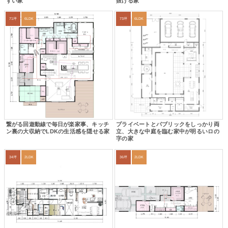
すい家
抜ける家
71坪
6LDK
73坪
6LDK
繋がる回遊動線で毎日が楽家事、キッチ
プライベートとパブリックをしっかり両
ン裏の大収納でLDKの生活感を隠せる家
立、大きな中庭を臨む家中が明るいロの
字の家
34坪
2LDK
36坪
2LDK