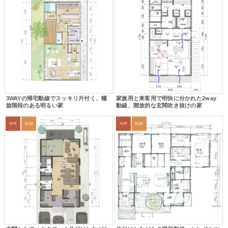
3WAYの帰宅動線でスッキリ片付く、螺
家族用と来客用で明快に分かれた2way
旋階段のある明るい家
動線、開放的な玄関吹き抜けの家
34坪
3LDK
31坪
3LDK