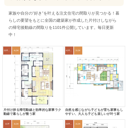
家族や自分の”好き”を叶える注文住宅の間取りが見つかる！暮
らしの要望をもとに全国の建築家が作成した片付けしながら
の帰宅後動線の間取りを1101件公開しています。毎日更新
中！
33坪～36坪
4LDK
42坪～45坪
2LDK
片付け捗る帰宅動線と効率的な家事ラク
自然を感じながら子どもが育ち家事もし
動線で暮らしが整う家
やすい、大人も子ども楽しいが叶う家
31坪
3LDK
33坪～36坪
2LDK