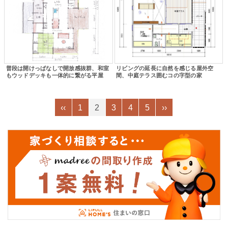
普段は開けっぱなしで開放感抜群、和室
リビングの延長に自然を感じる屋外空
もウッドデッキも一体的に繋がる平屋
間、中庭テラス囲むコの字型の家
‹‹
1
2
3
4
5
››