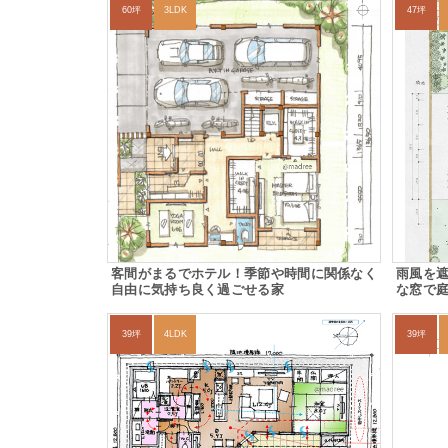
60坪
3LDK
47坪
客間がまるでホテル！季節や時間に関係なく
雨風を遮
自由に気持ち良く過ごせる家
な窓で
39坪
4LDK
39坪