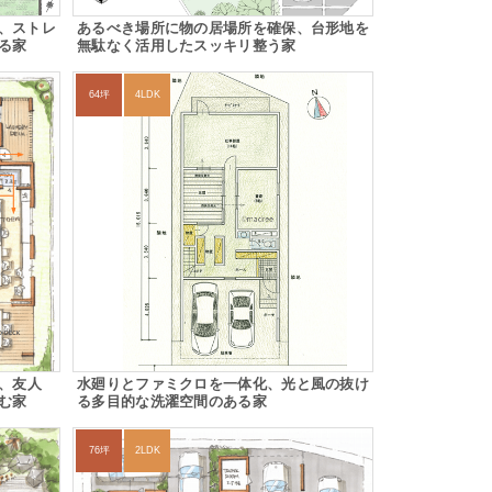
、ストレ
あるべき場所に物の居場所を確保、台形地を
る家
無駄なく活用したスッキリ整う家
64坪
4LDK
化、友人
水廻りとファミクロを一体化、光と風の抜け
む家
る多目的な洗濯空間のある家
76坪
2LDK