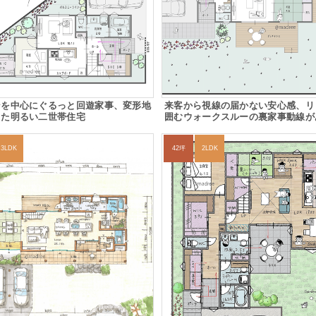
ンを中心にぐるっと回遊家事、変形地
来客から視線の届かない安心感、リ
した明るい二世帯住宅
囲むウォークスルーの裏家事動線が
3LDK
42坪
2LDK