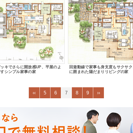
ッキでさらに開放感UP、平屋のよ
回遊動線で家事も身支度もサクサク
ごすシンプル家事の家
に囲まれた陽だまりリビングの家
‹‹
5
6
7
8
9
››