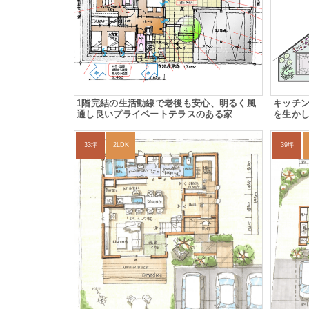
1階完結の生活動線で老後も安心、明るく風
キッチ
通し良いプライベートテラスのある家
を生か
33坪
2LDK
39坪