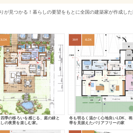
取りが見つかる！暮らしの要望をもとに全国の建築家が作成した
3LDK
36坪
4LDK
ら四季の移ろいを感じる、庭の緑と
冬も明るく温かく心地良いLDK、
越しの夜景を楽しむ家。
帯を見据えたバリアフリーの家