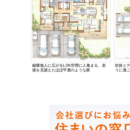
縦横無人に広がるLDK空間に人集まる、老
吹抜とデ
後を見据えたほぼ平屋のような家
うに過