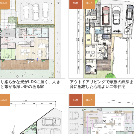
5LDK
50坪
2LDK
り柔らかな光がLDKに届く、大き
アウトドアリビングで家族の絆深ま
庭と繋がる深い軒のある家
音に配慮した心地よい二帯住宅
1LDK
41坪
3LDK