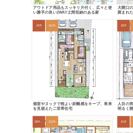
アウトドア用品もスッキリ片付く、広々と使
大開口
い勝手の良い2WAY土間収納のある家
囲まれ
43坪
4LDK
36坪
個室やヌックで程よい距離感をキープ、将来
人目の
を見据えた二世帯住宅
明るく開
39坪～42坪
2LDK
41坪