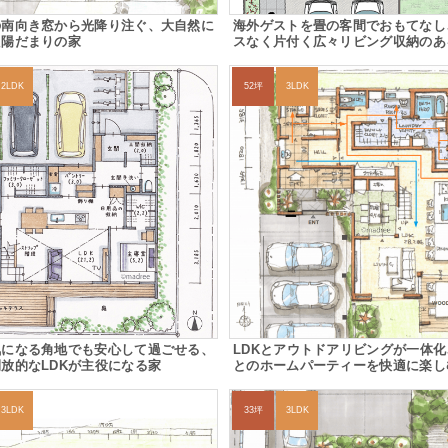
の南向き窓から光降り注ぐ、大自然に
海外ゲストを畳の客間でおもてなし
た陽だまりの家
スなく片付く広々リビング収納のあ
2LDK
52坪
3LDK
気になる角地でも安心して過ごせる、
LDKとアウトドアリビングが一体
放的なLDKが主役になる家
とのホームパーティーを快適に楽し
3LDK
33坪
3LDK