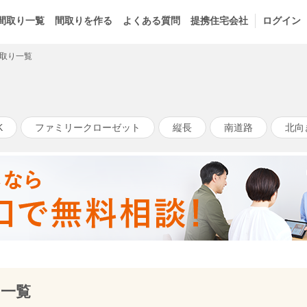
間取り一覧
間取りを作る
よくある質問
提携住宅会社
ログイン
取り一覧
K
ファミリークローゼット
縦長
南道路
北向
り一覧