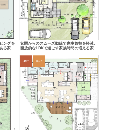
ビングを
玄関からのスムーズ動線で家事負担を軽減、
ある家
開放的なLDKで過ごす家族時間の増える家
45坪
4LDK