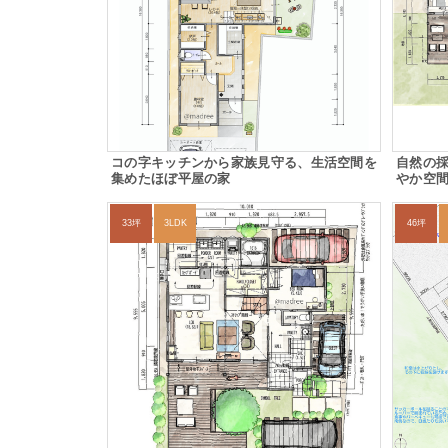
コの字キッチンから家族見守る、生活空間を
自然の
集めたほぼ平屋の家
やか空
33坪
3LDK
46坪