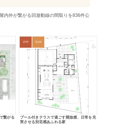
屋内外が繋がる回遊動線の間取りを836件公
97坪
5LDK
で繋がる
プール付きテラスで過ごす開放感、日常を充
実させる別荘感あふれる家