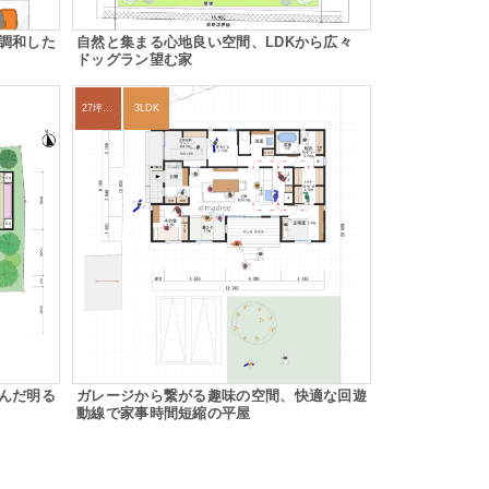
調和した
自然と集まる心地良い空間、LDKから広々
ドッグラン望む家
27坪〜30坪
3LDK
んだ明る
ガレージから繋がる趣味の空間、快適な回遊
動線で家事時間短縮の平屋