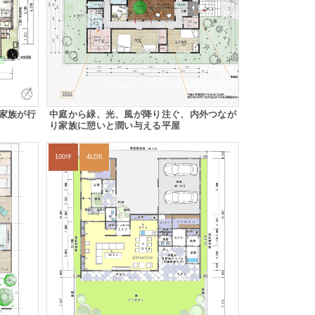
家族が行
中庭から緑、光、風が降り注ぐ、内外つなが
り家族に憩いと潤い与える平屋
100坪
4LDK