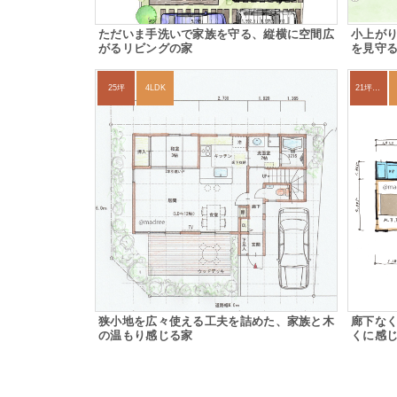
ただいま手洗いで家族を守る、縦横に空間広
小上がり
がるリビングの家
を見守る
25坪
4LDK
21坪〜24坪
狭小地を広々使える工夫を詰めた、家族と木
廊下な
の温もり感じる家
くに感