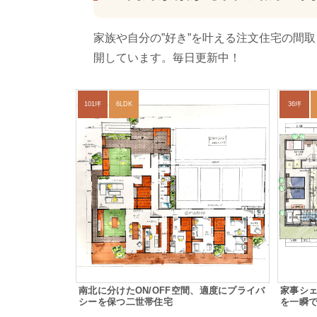
家族や自分の”好き”を叶える注文住宅の間
開しています。毎日更新中！
101坪
6LDK
36坪
南北に分けたON/OFF空間、適度にプライバ
家事シ
シーを保つ二世帯住宅
を一瞬