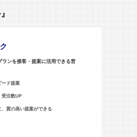
ル』
ンク
0プランを接客・提案に活用できる営
ピード提案
受注数UP
に、質の高い提案ができる