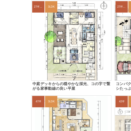
27坪〜30坪
3LDK
27坪〜30坪
中庭デッキからの穏やかな採光、コの字で繋
コンパ
がる家事動線の良い平屋
シたっ
47坪
3LDK
42坪