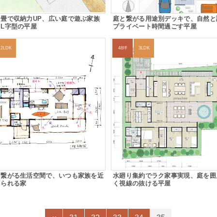
畳で収納力UP、広い庭で遊ぶ家族
庭と繋がる用途別デッキで、自然と
L字型の平屋
プライベート時間過ごす平屋
2LDK
48坪
3LDK
く繋がる生活空間で、いつも家族を近
水廻り集約でラク家事実現、庭を囲
じられる家
く視線の抜ける平屋