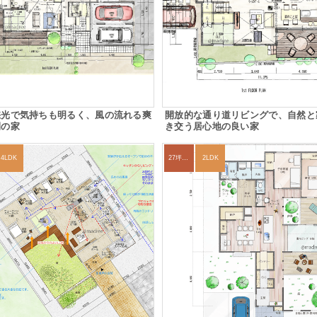
採光で気持ちも明るく、風の流れる爽
開放的な通り道リビングで、自然と
間の家
き交う居心地の良い家
4LDK
27坪〜30坪
2LDK