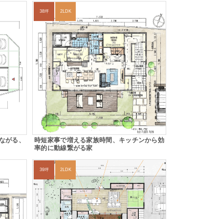
38坪
2LDK
ながる、
時短家事で増える家族時間、キッチンから効
率的に動線繋がる家
39坪
2LDK