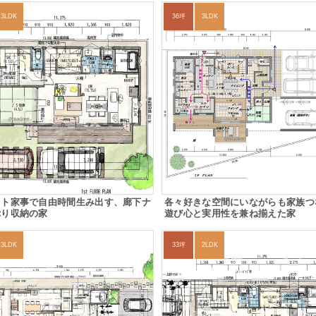
3LDK
36坪
3LDK
クト家事で自由時間生み出す、廊下ナ
各々好きな空間にいながらも家族つ
ぷり収納の家
遊び心と実用性を兼ね揃えた家
3LDK
33坪
2LDK