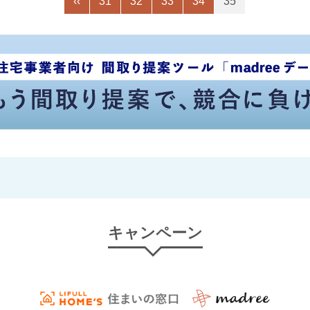
‹‹
31
32
33
34
35
キャンペーン