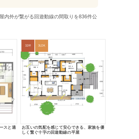
屋内外が繋がる回遊動線の間取りを836件公
32坪
3LDK
ースと適
お互いの気配を感じて安心できる、家族を優
しく繋ぐ十字の回遊動線の平屋