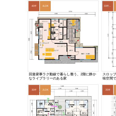
40坪
4LDK
33坪～36坪
回遊家事ラク動線で暮らし整う、2階に静か
スロッ
なライブラリーのある家
味空間
30坪
2LDK
35坪