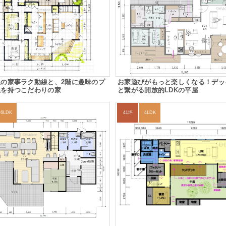
屋の家事ラク動線と、2階に趣味のプ
お家遊びがもっと楽しくなる！デッ
屋を持つこだわりの家
と繋がる開放的LDKの平屋
6LDK
41坪
4LDK