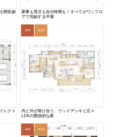
土間収納
家事も育児も自分時間も！すべてがワンフロ
アで完結する平屋
46坪
4LDK
イレクト
内と外が溶け合う、ウッドデッキと広々
LDKの開放的な家
46坪
3LDK