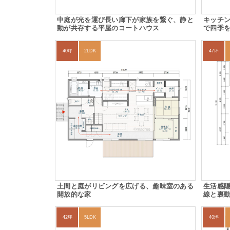
中庭が光を運び長い廊下が家族を繋ぐ、静と
キッチ
動が共存する平屋のコートハウス
で四季
40坪
2LDK
47坪
土間と庭がリビングを広げる、趣味室のある
生活感
開放的な家
線と裏
42坪
5LDK
40坪