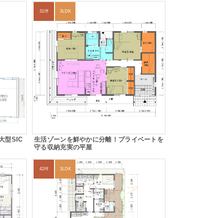
31坪
3LDK
型SIC
生活ゾーンを鮮やかに分離！プライベートを
守る収納充実の平屋
42坪
3LDK