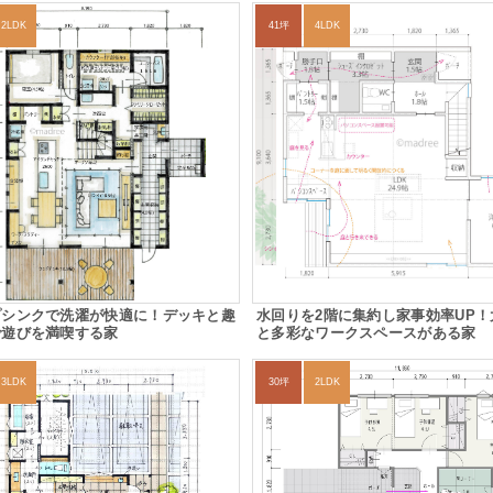
2LDK
41坪
4LDK
プシンクで洗濯が快適に！デッキと趣
水回りを2階に集約し家事効率UP！大
で遊びを満喫する家
と多彩なワークスペースがある家
3LDK
30坪
2LDK