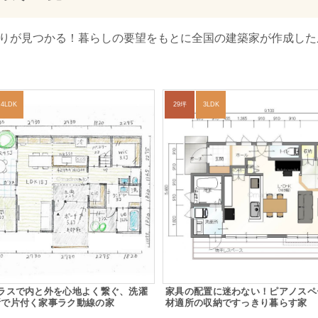
取りが見つかる！暮らしの要望をもとに全国の建築家が作成した
4LDK
29坪
3LDK
テラスで内と外を心地よく繋ぐ、洗濯
家具の配置に迷わない！ピアノスペ
所で片付く家事ラク動線の家
材適所の収納ですっきり暮らす家