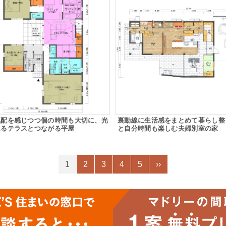
気配を感じつつ個の時間も大切に、光
裏動線に生活感をまとめて暮らし整
通るテラスとつながる平屋
と自分時間も楽しむ夫婦別室の家
1
2
3
4
5
››