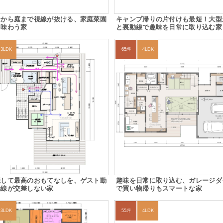
ンから庭まで視線が抜ける、家庭菜園
キャンプ帰りの片付けも最短！大型
を味わう家
と裏動線で趣味を日常に取り込む家
3LDK
65坪
4LDK
隠して最高のおもてなしを、ゲスト動
趣味を日常に取り込む、ガレージダ
動線が交差しない家
で買い物帰りもスマートな家
3LDK
55坪
4LDK