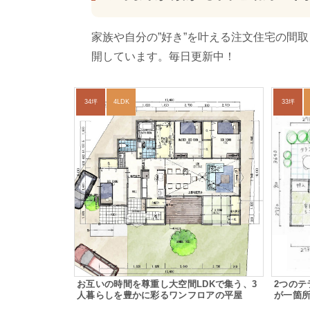
家族や自分の”好き”を叶える注文住宅の間
開しています。毎日更新中！
34坪
4LDK
33坪
お互いの時間を尊重し大空間LDKで集う、3
2つの
人暮らしを豊かに彩るワンフロアの平屋
が一箇