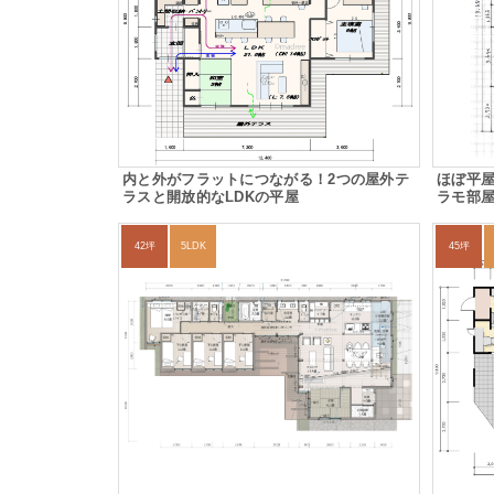
内と外がフラットにつながる！2つの屋外テ
ほぼ平
ラスと開放的なLDKの平屋
ラモ部
42坪
5LDK
45坪