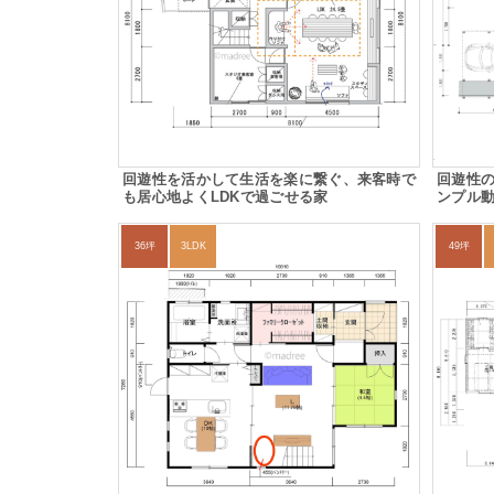
回遊性を活かして生活を楽に繋ぐ、来客時で
回遊性
も居心地よくLDKで過ごせる家
ンプル
36坪
3LDK
49坪