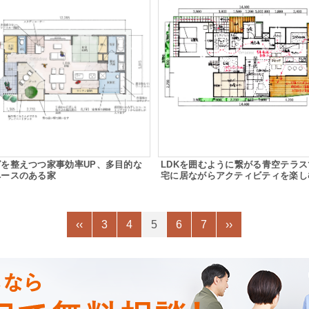
を整えつつ家事効率UP、多目的な
LDKを囲むように繋がる青空テラ
ペースのある家
宅に居ながらアクティビティを楽し
‹‹
3
4
5
6
7
››