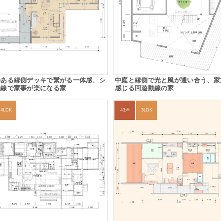
のある縁側デッキで繋がる一体感、シ
中庭と縁側で光と風が通い合う、家
動線で家事が楽になる家
感じる回遊動線の家
4LDK
43坪
3LDK