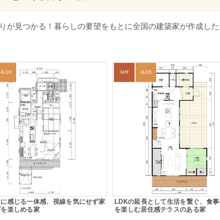
取りが見つかる！暮らしの要望をもとに全国の建築家が作成し
4LDK
34坪
4LDK
近に感じる一体感、視線を気にせず家
LDKの延長として生活を繋ぐ、食
プを楽しめる家
を楽しむ居住感テラスのある家