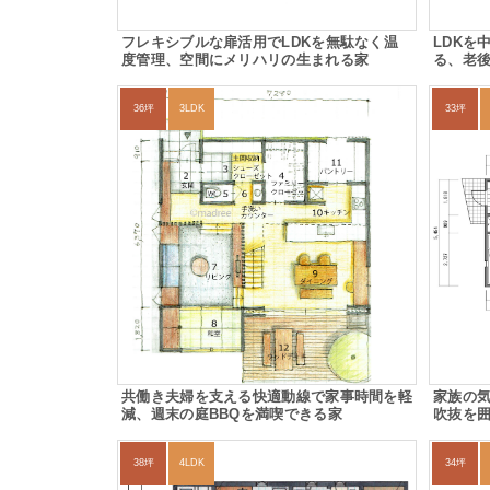
フレキシブルな扉活用でLDKを無駄なく温
LDKを
度管理、空間にメリハリの生まれる家
る、老
36坪
3LDK
33坪
共働き夫婦を支える快適動線で家事時間を軽
家族の
減、週末の庭BBQを満喫できる家
吹抜を
38坪
4LDK
34坪