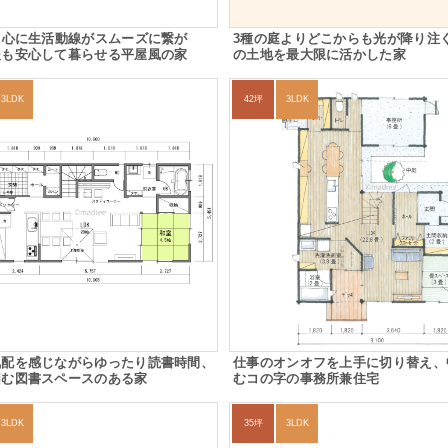
中心に生活動線がスムーズに繋が
3種の庭よりどこからも光が降り注
後も安心して暮らせる平屋風の家
の土地を最大限に活かした家
3LDK
42坪
3LDK
気配を感じながらゆったり読書時間、
仕事のオンオフを上手に切り替え、
囲む図書スペースのある家
むコの字の事務所兼住宅
3LDK
35坪
3LDK