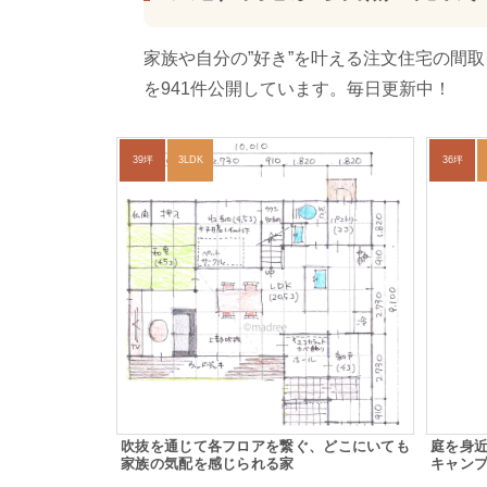
家族や自分の”好き”を叶える注文住宅の間
を941件公開しています。毎日更新中！
39坪
3LDK
36坪
吹抜を通じて各フロアを繋ぐ、どこにいても
庭を身
家族の気配を感じられる家
キャン