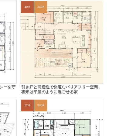
40坪
3LDK
シーを守
引き戸と回遊性で快適なバリアフリー空間、
将来は平屋のように過ごせる家
32坪
3LDK