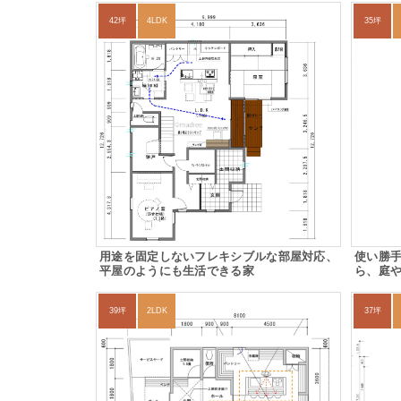
42坪
4LDK
35坪
用途を固定しないフレキシブルな部屋対応、
使い勝
平屋のようにも生活できる家
ら、庭
39坪
2LDK
37坪