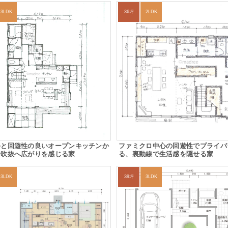
3LDK
36坪
2LDK
手と回遊性の良いオープンキッチンか
ファミクロ中心の回遊性でプライバ
や吹抜へ広がりを感じる家
る、裏動線で生活感を隠せる家
3LDK
39坪
3LDK