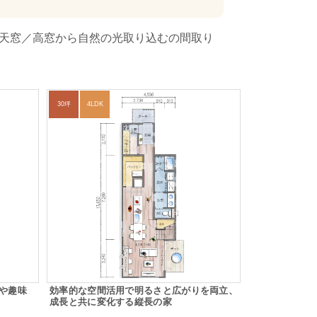
た天窓／高窓から自然の光取り込むの間取り
30坪
4LDK
事や趣味
効率的な空間活用で明るさと広がりを両立、
成長と共に変化する縦長の家