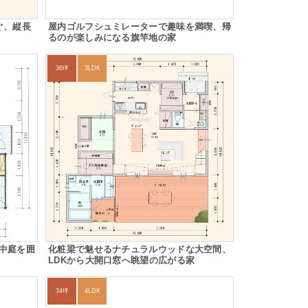
ぐ、縦長
屋内ゴルフシュミレーターで趣味を満喫、帰
るのが楽しみになる旗竿地の家
36坪
3LDK
中庭を囲
化粧梁で魅せるナチュラルウッドな大空間、
LDKから大開口窓へ眺望の広がる家
34坪
4LDK