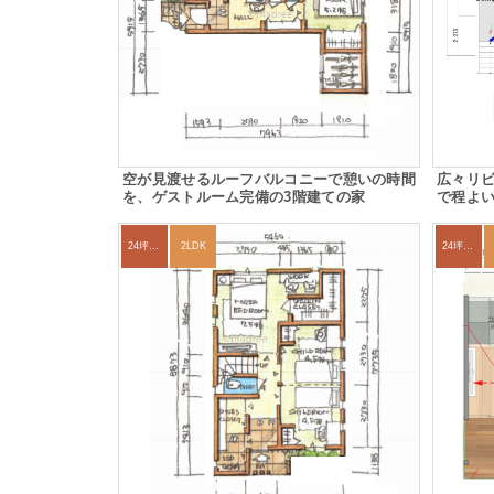
空が見渡せるルーフバルコニーで憩いの時間
広々リ
を、ゲストルーム完備の3階建ての家
で程よ
24坪～27坪
2LDK
24坪～27坪