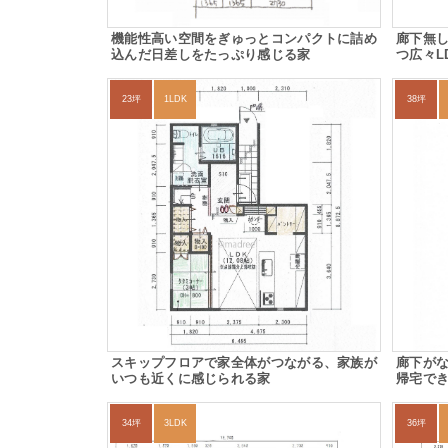
機能性高い空間をぎゅっとコンパクトに詰め
廊下無
込んだ日差しをたっぷり感じる家
つ広々L
23坪
1LDK
38坪
スキップフロアで家全体がつながる、家族が
廊下が
いつも近くに感じられる家
帰宅で
34坪
3LDK
36坪