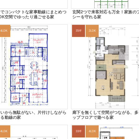
しでコンパクトな家事動線にまとめつ
玄関2つで来客対応も万全！家族の
DK空間でゆったり過ごせる家
シーを守れる家
4LDK
35坪
2LDK
ないから無駄がない、片付けしながら
廊下を無くして空間がつながる、多
きる動線の家
ップフロアで遊べる家
4LDK
33坪
4LDK