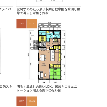
プライバ
玄関すぐのたっぷり収納と効率的な水回り動
線で暮らしが整うお家
33坪
4LDK
目的スキ
明るく風通しの良いLDK、家族とコミュニ
ケーション増える廊下のない家
32坪
3LDK