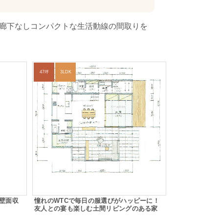
た廊下なしコンパクトな生活動線の間取りを
47坪
3LDK
、壁面収
憧れのWTCで毎日の服選びがハッピーに！
友人との宴も楽しむ土間リビングのある家