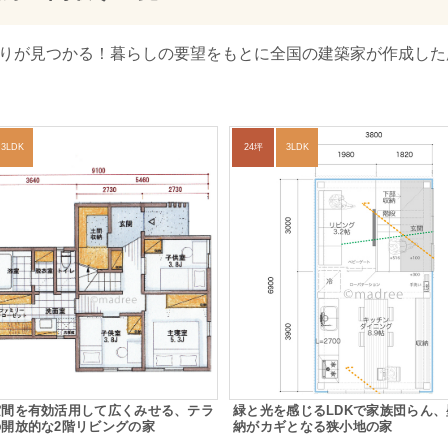
取りが見つかる！暮らしの要望をもとに全国の建築家が作成し
3LDK
24坪
3LDK
空間を有効活用して広くみせる、テラ
緑と光を感じるLDKで家族団らん
開放的な2階リビングの家
納がカギとなる狭小地の家