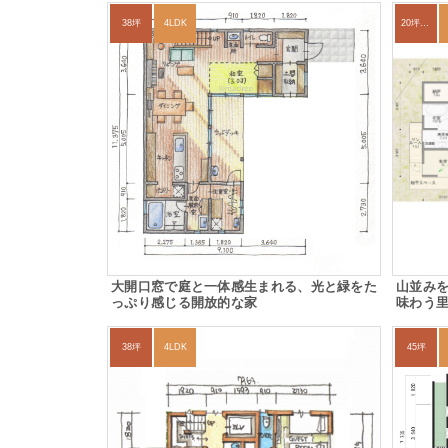
38坪
4LDK
20坪以下
大開口窓で庭と一体感生まれる、光と緑をた
山並み
っぷり感じる開放的な家
味わう
38坪
4LDK
45坪