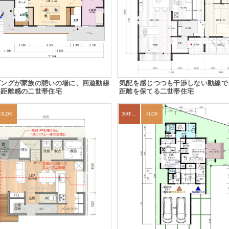
ビングが家族の憩いの場に、回遊動線
気配を感じつつも干渉しない動線で
い距離感の二世帯住宅
距離を保てる二世帯住宅
3LDK
36坪～39坪
4LDK