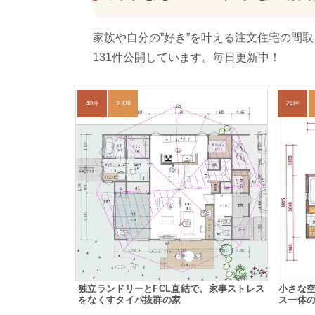
家族や自分の”好き”を叶える注文住宅の間
131件公開しています。毎日更新中！
40坪
3LDK
24坪
独立ランドリーとFCL直結で、家事ストレス
小さな
をなくすタイパ抜群の家
ス一体の