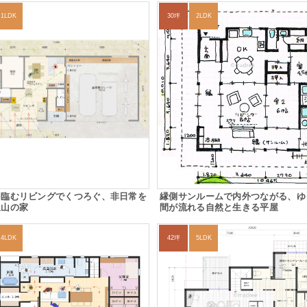
1LDK
30坪
2LDK
を臨むリビングでくつろぐ、非日常を
縁側サンルームで内外つながる、ゆ
里山の家
間が流れる自然と生きる平屋
4LDK
42坪
5LDK