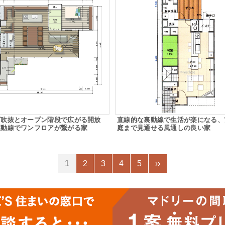
グ吹抜とオープン階段で広がる開放
直線的な裏動線で生活が楽になる、
遊動線でワンフロアが繋がる家
庭まで見通せる風通しの良い家
1
2
3
4
5
››