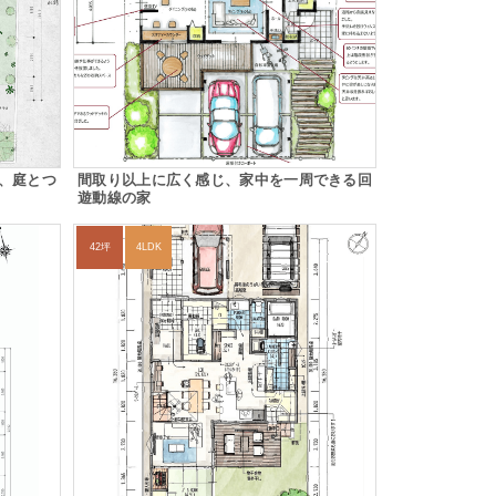
、庭とつ
間取り以上に広く感じ、家中を一周できる回
遊動線の家
42坪
4LDK