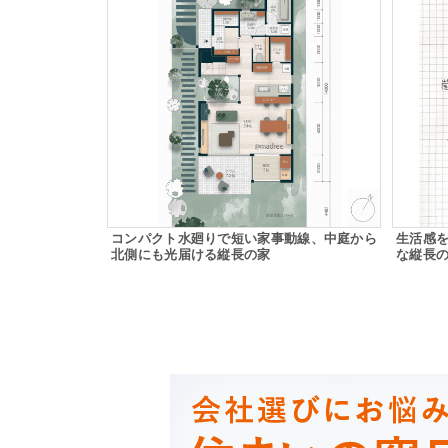
コンパクト水廻りで短い家事動線、中庭から
生活感
北側にも光届ける縦長の家
な縦長