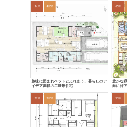
34坪
4LDK
40坪
趣味に囲まれペットとふれあう、暮らしのア
豊かな緑
イデア満載の二世帯住宅
向に好
37坪
3LDK
34坪