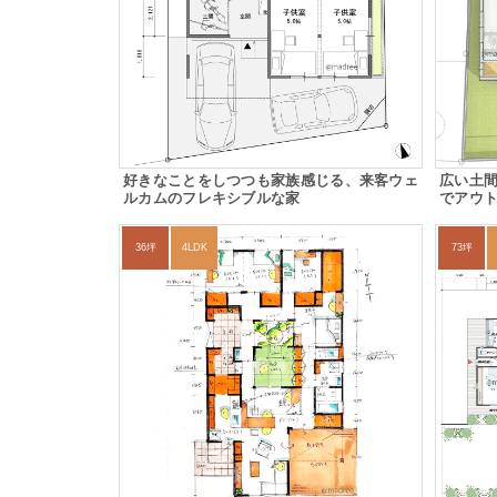
好きなことをしつつも家族感じる、来客ウェ
広い土
ルカムのフレキシブルな家
でアウ
36坪
4LDK
73坪