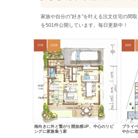
家族や自分の”好き”を叶える注文住宅の間
を501件公開しています。毎日更新中！
27坪
2LDK
63坪
南向きに外と繋がり開放感UP、中心のリビ
プライ
ングに家族集う家
やかに