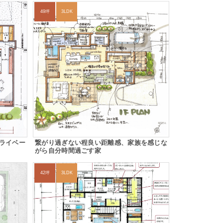
49坪
3LDK
ライベー
繋がり過ぎない程良い距離感、家族を感じな
がら自分時間過ごす家
42坪
3LDK