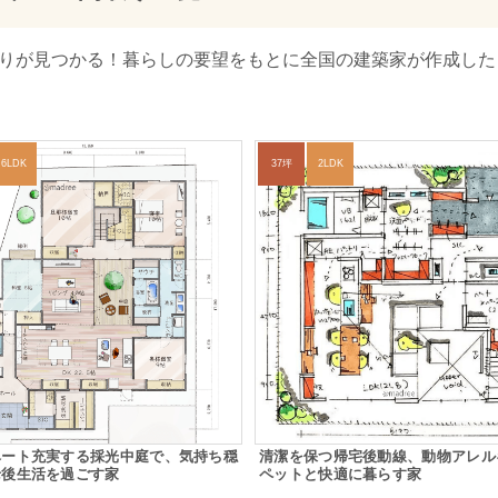
取りが見つかる！暮らしの要望をもとに全国の建築家が作成し
6LDK
37坪
2LDK
ベート充実する採光中庭で、気持ち穏
清潔を保つ帰宅後動線、動物アレル
老後生活を過ごす家
ペットと快適に暮らす家