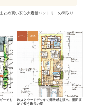
たまとめ買い安心大容量パントリーの間取り
27坪〜30坪
2LDK
ギーでも
吹抜とウッドデッキで開放感を演出、壁面収
納で整う縦長の家