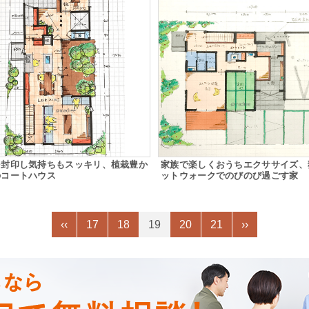
を封印し気持ちもスッキリ、植栽豊か
家族で楽しくおうちエクササイズ、
のコートハウス
ットウォークでのびのび過ごす家
‹‹
17
18
19
20
21
››