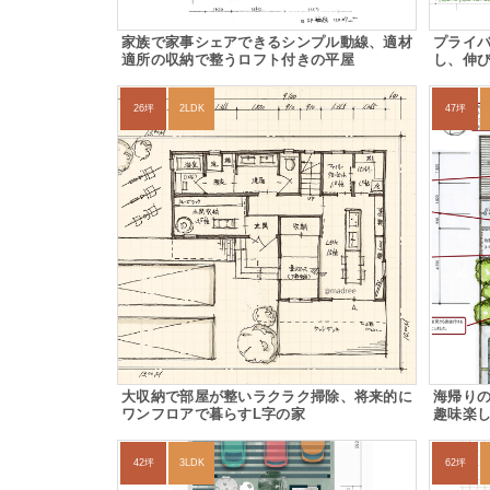
家族で家事シェアできるシンプル動線、適材
プライ
適所の収納で整うロフト付きの平屋
し、伸び
26坪
2LDK
47坪
大収納で部屋が整いラクラク掃除、将来的に
海帰り
ワンフロアで暮らすL字の家
趣味楽
42坪
3LDK
62坪