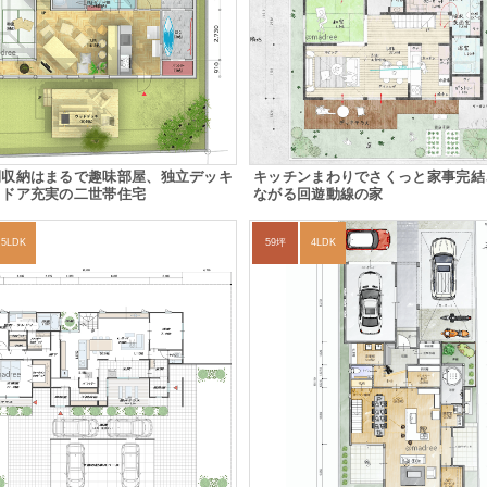
間収納はまるで趣味部屋、独立デッキ
キッチンまわりでさくっと家事完結
トドア充実の二世帯住宅
ながる回遊動線の家
5LDK
59坪
4LDK