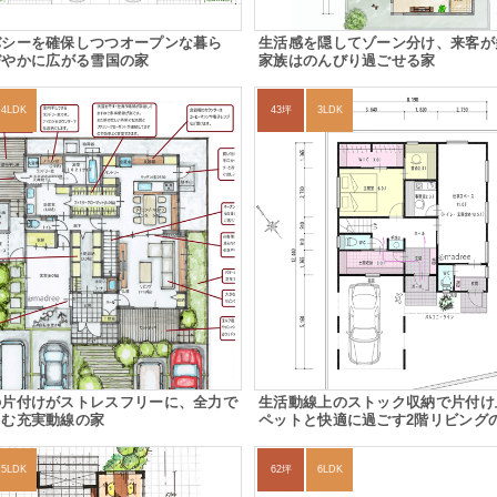
バシーを確保しつつオープンな暮ら
生活感を隠してゾーン分け、来客が
やかに広がる雪国の家
家族はのんびり過ごせる家
4LDK
43坪
3LDK
の片付けがストレスフリーに、全力で
生活動線上のストック収納で片付け
しむ充実動線の家
ペットと快適に過ごす2階リビング
5LDK
62坪
6LDK