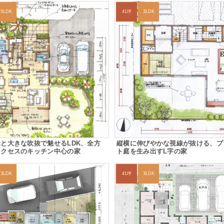
5LDK
41坪
3LDK
と大きな吹抜で魅せるLDK、全方
縦横に伸びやかな視線が抜ける、プ
アクセスのキッチン中心の家
ト庭を生み出すL字の家
3LDK
41坪
3LDK