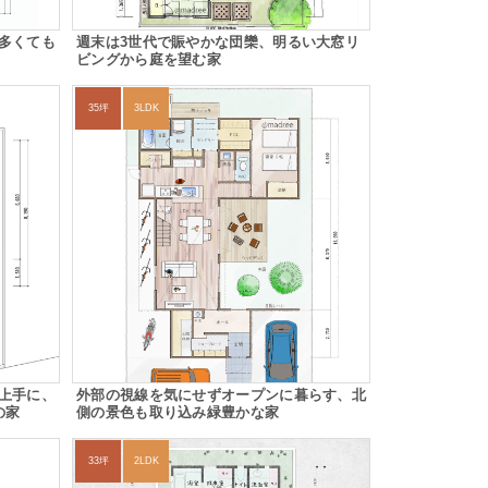
多くても
週末は3世代で賑やかな団欒、明るい大窓リ
ビングから庭を望む家
35坪
3LDK
上手に、
外部の視線を気にせずオープンに暮らす、北
の家
側の景色も取り込み緑豊かな家
33坪
2LDK