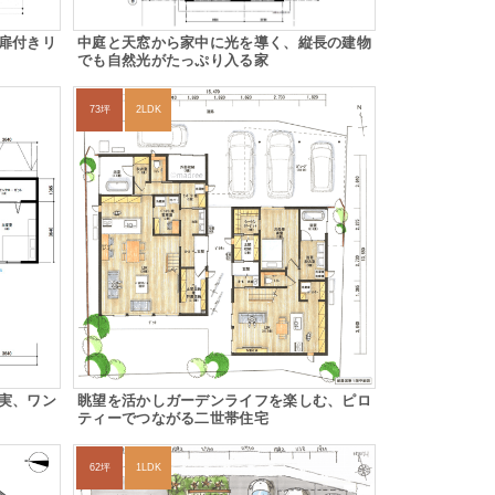
扉付きリ
中庭と天窓から家中に光を導く、縦長の建物
でも自然光がたっぷり入る家
73坪
2LDK
実、ワン
眺望を活かしガーデンライフを楽しむ、ピロ
ティーでつながる二世帯住宅
62坪
1LDK