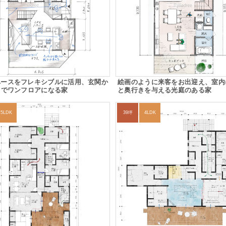
ペースをフレキシブルに活用、玄関か
絵画のように来客をお出迎え、室内
までワンフロアになる家
と奥行きを与える光庭のある家
5LDK
39坪
4LDK