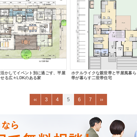
も活かしてイベント別に過ごす、平屋
ホテルライクな親世帯と平屋風暮ら
せる広々LDKのある家
帯が暮らす二世帯住宅
‹‹
3
4
5
6
7
››