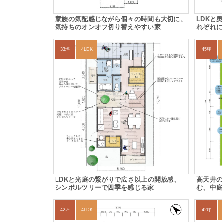
家族の気配感じながら個々の時間も大切に、
LDKと
気持ちのオンオフ切り替えやすい家
れぞれ
33坪
4LDK
45坪
LDKと光庭の繋がりで広さ以上の開放感、
高天井の
シンボルツリーで四季を感じる家
む、中
42坪
4LDK
42坪