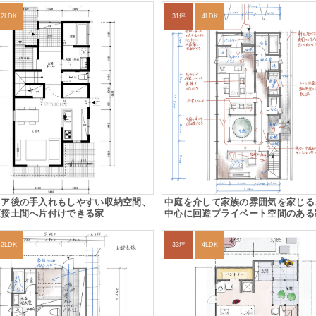
2LDK
31坪
4LDK
ドア後の手入れもしやすい収納空間、
中庭を介して家族の雰囲気を家じる
直接土間へ片付けできる家
中心に回遊プライベート空間のある
2LDK
33坪
4LDK