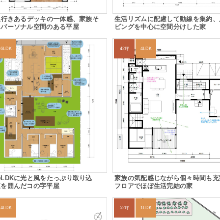
奥行きあるデッキの一体感、家族そ
生活リズムに配慮して動線を集約、
にパーソナル空間のある平屋
ビングを中心に空間分けした家
6LDK
42坪
4LDK
LDKに光と風をたっぷり取り込
家族の気配感じながら個々時間も充
庭を囲んだコの字平屋
フロアでほぼ生活完結の家
4LDK
52坪
1LDK