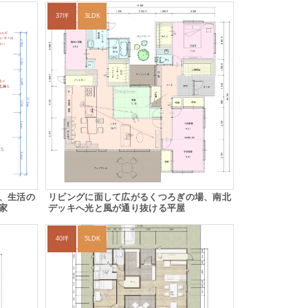
37坪
3LDK
、生活の
リビングに面して広がるくつろぎの場、南北
家
デッキへ光と風が通り抜ける平屋
40坪
5LDK