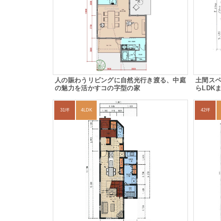
人の賑わうリビングに自然光行き渡る、中庭
土間ス
の魅力を活かすコの字型の家
らLDK
31坪
4LDK
42坪