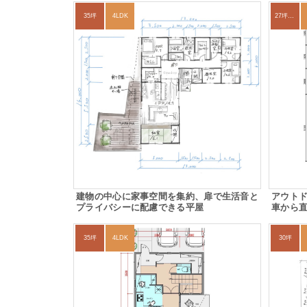
35坪
4LDK
27坪〜30坪
建物の中心に家事空間を集約、扉で生活音と
アウト
プライバシーに配慮できる平屋
車から
35坪
4LDK
30坪