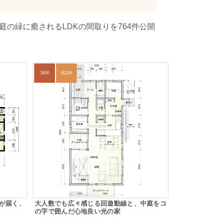
の緑に癒されるLDKの間取りを764件公開
34坪
4LDK
が届く、
大人数でも広々感じる回遊動線と、中庭をコ
の字で囲んだ心地良い光の家