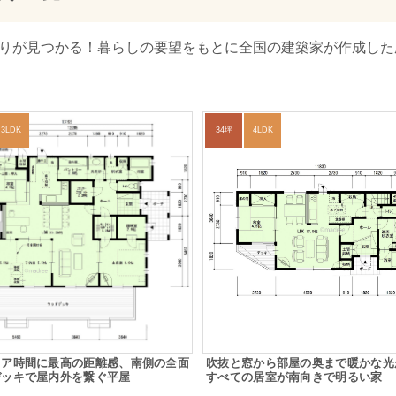
取りが見つかる！暮らしの要望をもとに全国の建築家が作成した庭
3LDK
34坪
4LDK
ドア時間に最高の距離感、南側の全面
吹抜と窓から部屋の奥まで暖かな光
デッキで屋内外を繋ぐ平屋
すべての居室が南向きで明るい家