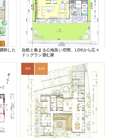
調和した
自然と集まる心地良い空間、LDKから広々
ドッグラン望む家
36坪
3LDK