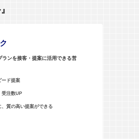
ル』
ンク
0プランを接客・提案に活用できる営
ピード提案
受注数UP
に、質の高い提案ができる