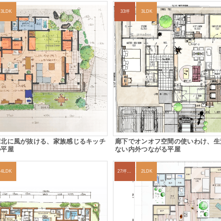
3LDK
33坪
3LDK
南北に風が抜ける、家族感じるキッチ
廊下でオンオフ空間の使いわけ、生
の平屋
ない内外つながる平屋
4LDK
27坪〜30坪
2LDK