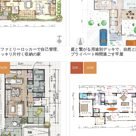
はファミリーロッカーで自己管理、
庭と繋がる用途別デッキで、自然と
スッキリ片付く収納の家
プライベート時間過ごす平屋
5LDK
21坪〜24坪
2LDK