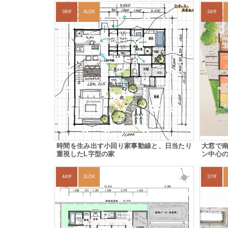
38坪
4LDK
34坪
時間を生み出す小回り家事動線と、日当たり
大窓で
重視したL字型の家
ン中心
44坪
3LDK
37坪