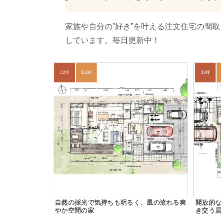
家族や自分の”好き”を叶える注文住宅の間
しています。毎日更新中！
42坪
3LDK
33坪
自然の採光で気持ちも明るく、風の流れる爽
開放的
やか空間の家
き交う