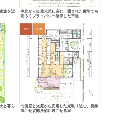
家族を近
中庭から自然光差し込む、囲まれた敷地でも
明るくプライバシー確保した平屋
35坪
4LDK
犬と暮ら
北側窓と光庭から安定した光取り込む、視線
気にせず開放的に過ごせる家