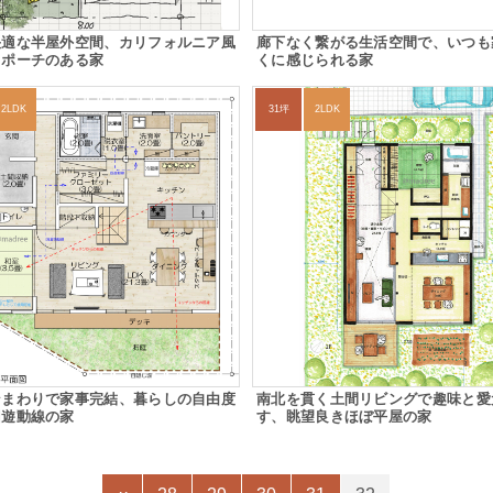
快適な半屋外空間、カリフォルニア風
廊下なく繋がる生活空間で、いつも
ドポーチのある家
くに感じられる家
2LDK
31坪
2LDK
ンまわりで家事完結、暮らしの自由度
南北を貫く土間リビングで趣味と愛
回遊動線の家
す、眺望良きほぼ平屋の家