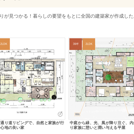
取りが見つかる！暮らしの要望をもとに全国の建築家が作成した庭
2LDK
39坪
2LDK
な通り道リビングで、自然と家族が行
中庭から緑、光、風が降り注ぐ、内
居心地の良い家
り家族に憩いと潤い与える平屋