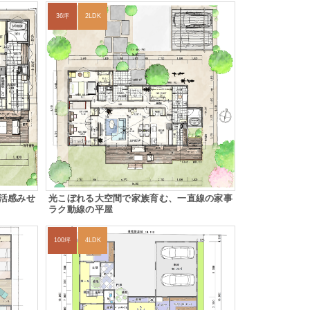
36坪
2LDK
活感みせ
光こぼれる大空間で家族育む、一直線の家事
ラク動線の平屋
100坪
4LDK