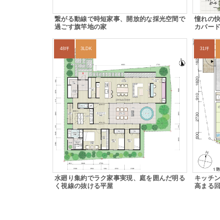
繋がる動線で時短家事、開放的な採光空間で
憧れの
過ごす旗竿地の家
カバー
48坪
3LDK
31坪
水廻り集約でラク家事実現、庭を囲んだ明る
キッチ
く視線の抜ける平屋
高まる