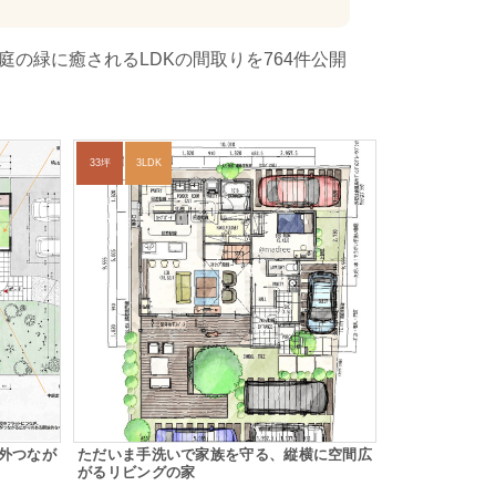
の緑に癒されるLDKの間取りを764件公開
33坪
3LDK
外つなが
ただいま手洗いで家族を守る、縦横に空間広
がるリビングの家