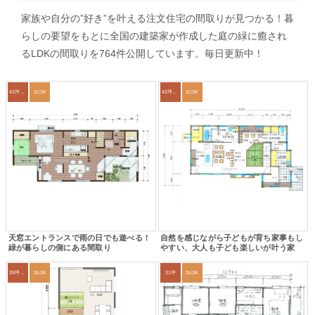
家族や自分の”好き”を叶える注文住宅の間取りが見つかる！暮
らしの要望をもとに全国の建築家が作成した庭の緑に癒され
るLDKの間取りを764件公開しています。毎日更新中！
42坪～45坪
2LDK
42坪～45坪
2LDK
天窓エントランスで雨の日でも遊べる！
自然を感じながら子どもが育ち家事もし
緑が暮らしの側にある間取り
やすい、大人も子ども楽しいが叶う家
39坪～42坪
3LDK
31坪
3LDK