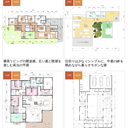
36坪
4LDK
42坪
4LDK
横長リビングの開放感、広い庭と眺望を
仕切りは少なくシンプルに、中庭の緑を
楽しむ高台の平屋
眺めながら暮らすモダンな家
71坪
6LDK
73坪
6LDK