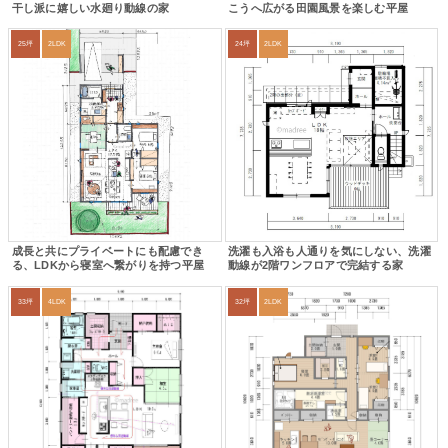
干し派に嬉しい水廻り動線の家
こうへ広がる田園風景を楽しむ平屋
25坪
2LDK
24坪
2LDK
成長と共にプライベートにも配慮でき
洗濯も入浴も人通りを気にしない、洗濯
る、LDKから寝室へ繋がりを持つ平屋
動線が2階ワンフロアで完結する家
33坪
4LDK
32坪
2LDK