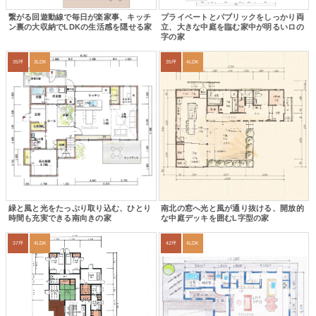
繋がる回遊動線で毎日が楽家事、キッチ
プライベートとパブリックをしっかり両
ン裏の大収納でLDKの生活感を隠せる家
立、大きな中庭を臨む家中が明るいロの
字の家
35坪
3LDK
35坪
4LDK
緑と風と光をたっぷり取り込む、ひとり
南北の窓へ光と風が通り抜ける、開放的
時間も充実できる南向きの家
な中庭デッキを囲むL字型の家
37坪
4LDK
42坪
4LDK