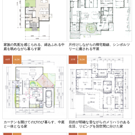
家族の気配を感じられる、緑あふれる中
片付けしながらの帰宅動線、シンボルツ
庭を眺めながら暮らす家
リーに癒される平屋
44坪
4LDK
37坪
3LDK
カーテンを開けてのびのび暮らす、中庭
目的が明確な昔ながらのメリハリのある
と一体となる家
生活、リビングを別空間に分けた家