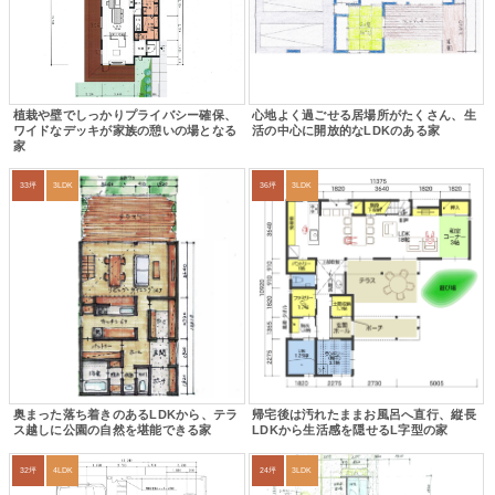
植栽や壁でしっかりプライバシー確保、
心地よく過ごせる居場所がたくさん、生
ワイドなデッキが家族の憩いの場となる
活の中心に開放的なLDKのある家
家
33坪
3LDK
36坪
3LDK
奥まった落ち着きのあるLDKから、テラ
帰宅後は汚れたままお風呂へ直行、縦長
ス越しに公園の自然を堪能できる家
LDKから生活感を隠せるL字型の家
32坪
4LDK
24坪
3LDK