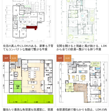
生活の真ん中にLDKのある、家事も子育
玄関を開けると視線と風が抜ける、LDK
てもコンパクトな動線で繋がる平屋
から全ての部屋へ繋がりを持つ平屋
36坪
5LDK
33坪
4LDK
陽当たり最高な角部屋を洗濯室に、部屋
各部屋収納で散らかりを防止、LDKの向