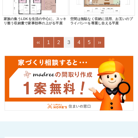
家族の集うLDKを生活の中心に、スッキ
空間は無駄なく収納に活用、お互いのプ
リ整う収納量で家事効率の上がる平屋
ライバシーを尊重し合える平屋
‹‹
1
2
3
4
5
››