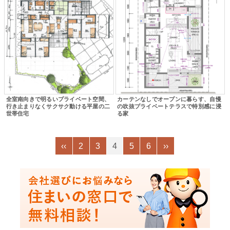
全室南向きで明るいプライベート空間、
カーテンなしでオープンに暮らす、自慢
行き止まりなくサクサク動ける平屋の二
の吹抜プライベートテラスで特別感に浸
世帯住宅
る家
‹‹
2
3
4
5
6
››