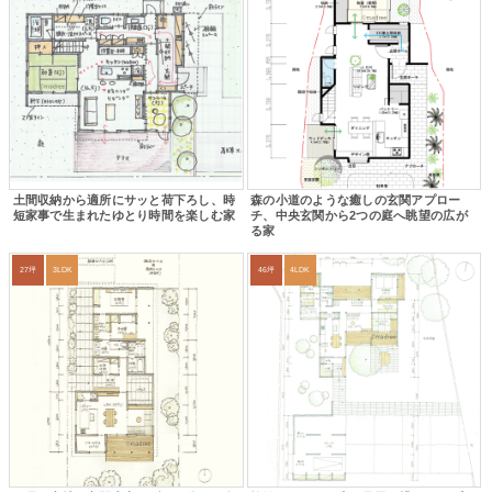
土間収納から適所にサッと荷下ろし、時
森の小道のような癒しの玄関アプロー
短家事で生まれたゆとり時間を楽しむ家
チ、中央玄関から2つの庭へ眺望の広が
る家
27坪
3LDK
46坪
4LDK