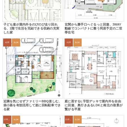
子ども達が屋内外をのびのび走り回れ
玄関から勝手口へぐるっと回遊、3WAY
る、1階で生活を完結できる収納の充実
動線でコンパクトに整う同居予定の二世
した家
帯住宅
42坪
3LDK
41坪
3LDK
近隣を気にせずファミリーBBQ楽しむ、
庭に面するL字型デッキで屋内外を自由
袋小路を有効活用して楽に回転駐車でき
に回遊、奥行きあるLDKと南北の借景が
る家
繋がる平屋
27坪〜30坪
4LDK
21坪〜24坪
2LDK