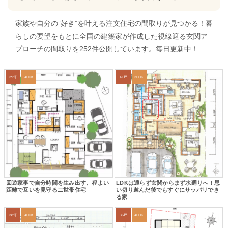
家族や自分の”好き”を叶える注文住宅の間取りが見つかる！暮
らしの要望をもとに全国の建築家が作成した視線遮る玄関ア
プローチの間取りを252件公開しています。毎日更新中！
39坪
4LDK
41坪
3LDK
回遊家事で自分時間を生み出す、程よい
LDKは通らず玄関からまず水廻りへ！思
距離で互いを見守る二世帯住宅
い切り遊んだ後でもすぐにサッパリでき
る家
38坪
4LDK
36坪
4LDK