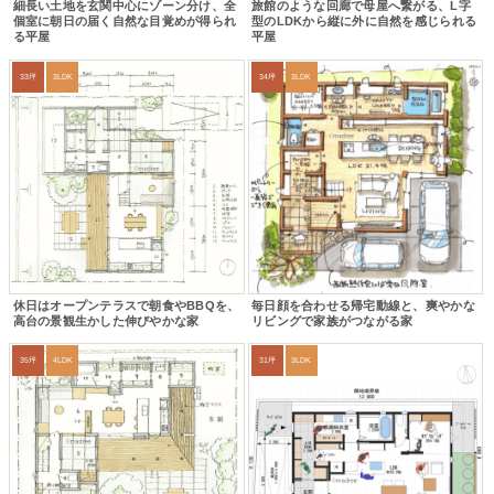
細長い土地を玄関中心にゾーン分け、全
旅館のような回廊で母屋へ繋がる、L字
個室に朝日の届く自然な目覚めが得られ
型のLDKから縦に外に自然を感じられる
る平屋
平屋
33坪
3LDK
34坪
3LDK
休日はオープンテラスで朝食やBBQを、
毎日顔を合わせる帰宅動線と、爽やかな
高台の景観生かした伸びやかな家
リビングで家族がつながる家
35坪
4LDK
31坪
3LDK