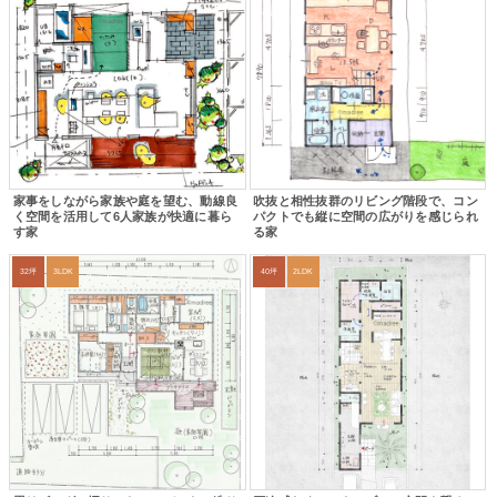
家事をしながら家族や庭を望む、動線良
吹抜と相性抜群のリビング階段で、コン
く空間を活用して6人家族が快適に暮ら
パクトでも縦に空間の広がりを感じられ
す家
る家
32坪
3LDK
40坪
2LDK