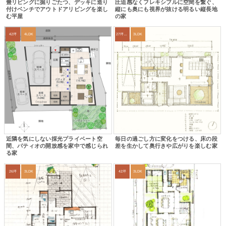
畳リビングに掘りごたつ、デッキに造り
圧迫感なくフレキシブルに空間を繋ぐ、
付けベンチでアウトドアリビングを楽し
縦にも奥にも視界が抜ける明るい縦長地
む平屋
の家
42坪
4LDK
27坪〜30坪
3LDK
近隣を気にしない採光プライベート空
毎日の過ごし方に変化をつける、床の段
間、パティオの開放感を家中で感じられ
差を生かして奥行きや広がりを楽しむ家
る家
26坪
3LDK
42坪
3LDK