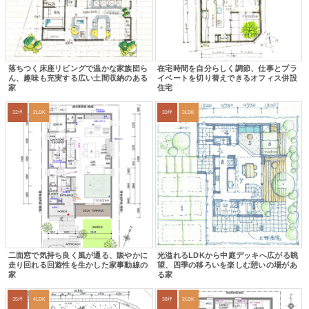
落ちつく床座リビングで温かな家族団ら
在宅時間を自分らしく調節、仕事とプラ
ん、趣味も充実する広い土間収納のある
イベートを切り替えできるオフィス併設
家
住宅
32坪
2LDK
33坪
3LDK
二面窓で気持ち良く風が通る、賑やかに
光溢れるLDKから中庭デッキへ広がる眺
走り回れる回遊性を生かした家事動線の
望、四季の移ろいを楽しむ憩いの場があ
家
る家
35坪
4LDK
38坪
2LDK