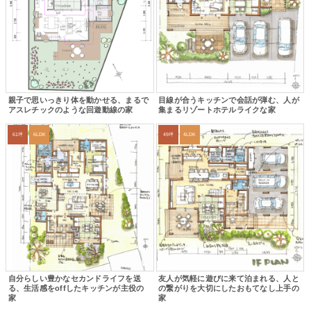
親子で思いっきり体を動かせる、まるで
目線が合うキッチンで会話が弾む、人が
アスレチックのような回遊動線の家
集まるリゾートホテルライクな家
61坪
6LDK
49坪
4LDK
自分らしい豊かなセカンドライフを送
友人が気軽に遊びに来て泊まれる、人と
る、生活感をoffしたキッチンが主役の
の繋がりを大切にしたおもてなし上手の
家
家