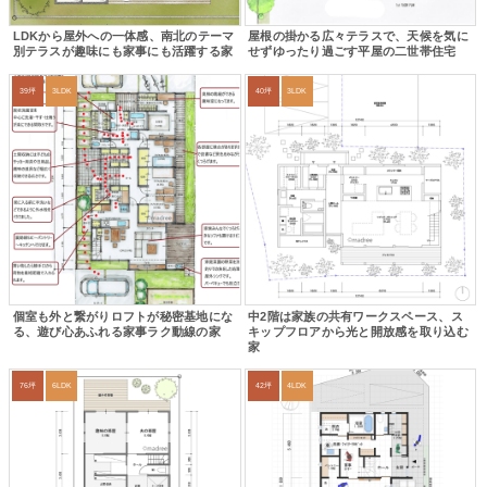
LDKから屋外への一体感、南北のテーマ
屋根の掛かる広々テラスで、天候を気に
別テラスが趣味にも家事にも活躍する家
せずゆったり過ごす平屋の二世帯住宅
39坪
3LDK
40坪
3LDK
個室も外と繋がりロフトが秘密基地にな
中2階は家族の共有ワークスペース、ス
る、遊び心あふれる家事ラク動線の家
キップフロアから光と開放感を取り込む
家
76坪
6LDK
42坪
4LDK