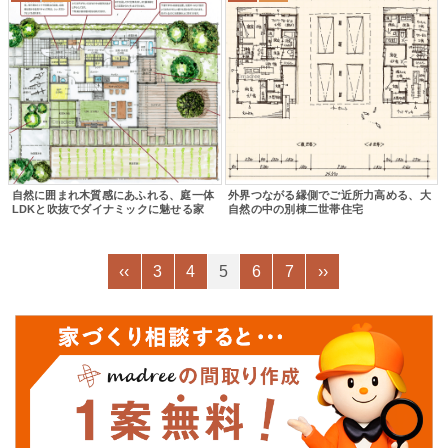
自然に囲まれ木質感にあふれる、庭一体
外界つながる縁側でご近所力高める、大
LDKと吹抜でダイナミックに魅せる家
自然の中の別棟二世帯住宅
‹‹
3
4
5
6
7
››