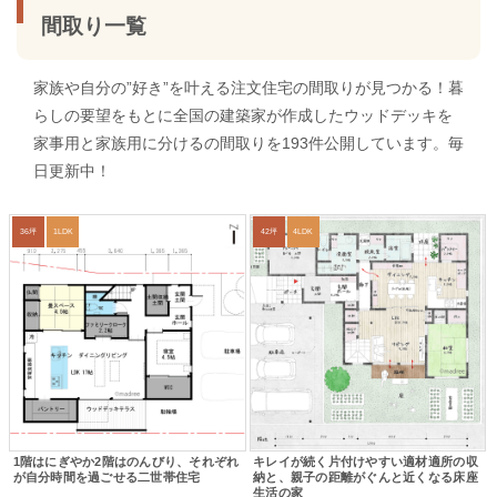
間取り一覧
家族や自分の”好き”を叶える注文住宅の間取りが見つかる！暮
らしの要望をもとに全国の建築家が作成したウッドデッキを
家事用と家族用に分けるの間取りを193件公開しています。毎
日更新中！
36坪
1LDK
42坪
4LDK
1階はにぎやか2階はのんびり、それぞれ
キレイが続く片付けやすい適材適所の収
が自分時間を過ごせる二世帯住宅
納と、親子の距離がぐんと近くなる床座
生活の家