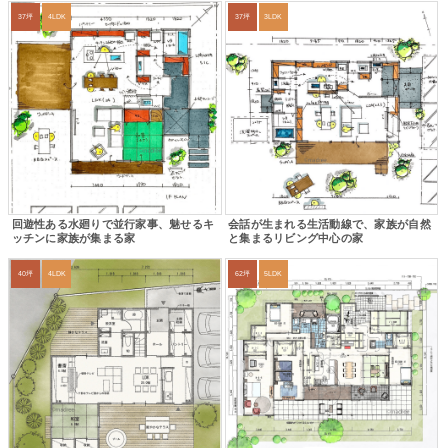
37坪
4LDK
37坪
3LDK
回遊性ある水廻りで並行家事、魅せるキ
会話が生まれる生活動線で、家族が自然
ッチンに家族が集まる家
と集まるリビング中心の家
40坪
4LDK
62坪
5LDK