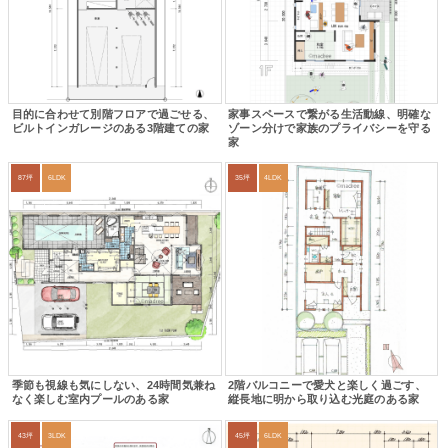
目的に合わせて別階フロアで過ごせる、
家事スペースで繋がる生活動線、明確な
ビルトインガレージのある3階建ての家
ゾーン分けで家族のプライバシーを守る
家
87坪
6LDK
35坪
4LDK
季節も視線も気にしない、24時間気兼ね
2階バルコニーで愛犬と楽しく過ごす、
なく楽しむ室内プールのある家
縦長地に明から取り込む光庭のある家
43坪
3LDK
45坪
6LDK