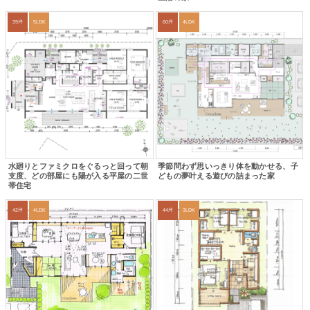
39坪
5LDK
60坪
4LDK
水廻りとファミクロをぐるっと回って朝
季節問わず思いっきり体を動かせる、子
支度、どの部屋にも陽が入る平屋の二世
どもの夢叶える遊びの詰まった家
帯住宅
42坪
4LDK
44坪
3LDK