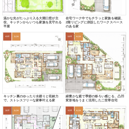
温かな光がたっぷり入る大開口窓が主
在宅ワーク中でもチラッと家族を確認、
役、キッチンからいつも家族を見守れる
2階リビングに併設したワークスペース
平屋
のある家
49坪
3LDK
59坪
4LDK
キッチン裏のゆったり水廻りと収納力
緑豊かな庭で季節の移ろい感じる、凸凹
で、ストレスフリーな家事叶える家
変形地をうまく活用した二世帯住宅
36坪
3LDK
42坪
4LDK