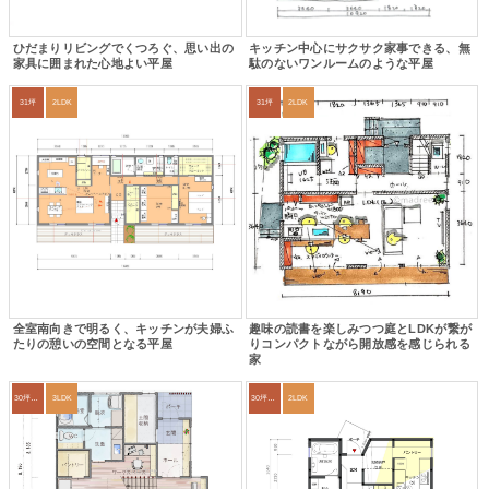
ひだまりリビングでくつろぐ、思い出の
キッチン中心にサクサク家事できる、無
家具に囲まれた心地よい平屋
駄のないワンルームのような平屋
31坪
2LDK
31坪
2LDK
全室南向きで明るく、キッチンが夫婦ふ
趣味の読書を楽しみつつ庭とLDKが繋が
たりの憩いの空間となる平屋
りコンパクトながら開放感を感じられる
家
30坪～33坪
3LDK
30坪～33坪
2LDK