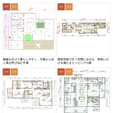
31坪
1LDK
31坪
2LDK
動線を分けて暮らしやすく、中庭から光
壁面収納で広々空間にみせる、東西にの
と風を呼び込む平屋
びる陽だまりリビングの家
31坪
2LDK
31坪
2LDK