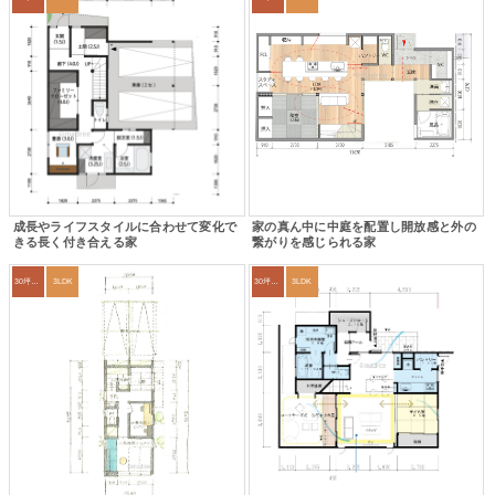
成長やライフスタイルに合わせて変化で
家の真ん中に中庭を配置し開放感と外の
きる長く付き合える家
繋がりを感じられる家
30坪～33坪
3LDK
30坪～33坪
3LDK