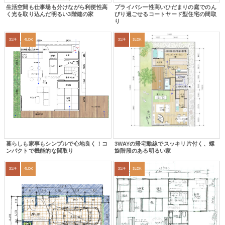
生活空間も仕事場も分けながら利便性高
プライバシー性高いひだまりの庭でのん
く光を取り込んだ明るい3階建の家
びり過ごせるコートヤード型住宅の間取
り
31坪
4LDK
31坪
3LDK
暮らしも家事もシンプルで心地良く！コ
3WAYの帰宅動線でスッキリ片付く、螺
ンパクトで機能的な間取り
旋階段のある明るい家
31坪
4LDK
31坪
3LDK