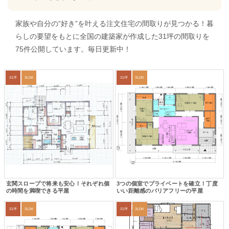
家族や自分の”好き”を叶える注文住宅の間取りが見つかる！暮
らしの要望をもとに全国の建築家が作成した31坪の間取りを
75件公開しています。毎日更新中！
31坪
3LDK
31坪
3LDK
玄関スロープで将来も安心！それぞれ個
3つの個室でプライベートを確立！丁度
の時間を満喫できる平屋
いい距離感のバリアフリーの平屋
31坪
3LDK
31坪
3LDK