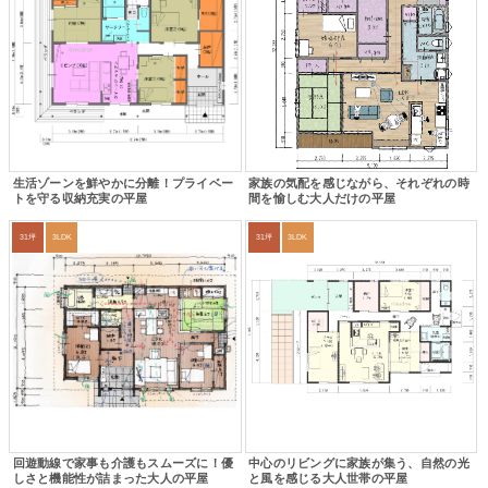
生活ゾーンを鮮やかに分離！プライベー
家族の気配を感じながら、それぞれの時
トを守る収納充実の平屋
間を愉しむ大人だけの平屋
31坪
3LDK
31坪
3LDK
回遊動線で家事も介護もスムーズに！優
中心のリビングに家族が集う、自然の光
しさと機能性が詰まった大人の平屋
と風を感じる大人世帯の平屋