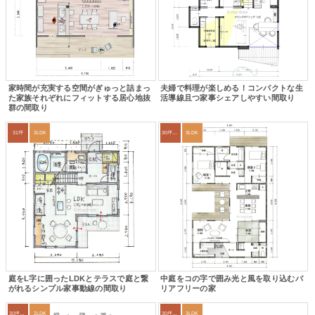
家時間が充実する空間がぎゅっと詰まっ
夫婦で料理が楽しめる！コンパクトな生
た家族それぞれにフィットする居心地抜
活導線且つ家事シェアしやすい間取り
群の間取り
31坪
3LDK
30坪～33坪
3LDK
庭をL字に囲ったLDKとテラスで庭と繋
中庭をコの字で囲み光と風を取り込むバ
がれるシンプル家事動線の間取り
リアフリーの家
30坪～33坪
2LDK
30坪～33坪
3LDK