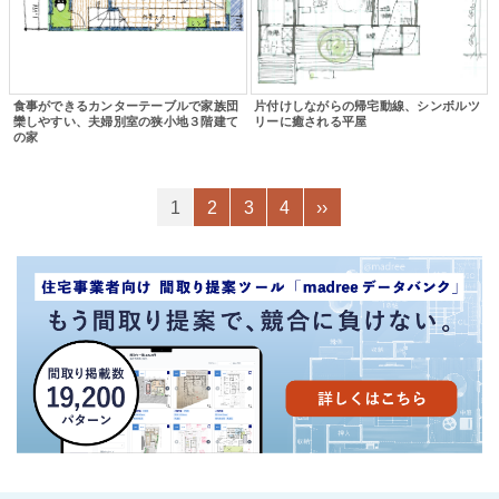
食事ができるカンターテーブルで家族団
片付けしながらの帰宅動線、シンボルツ
欒しやすい、夫婦別室の狭小地３階建て
リーに癒される平屋
の家
1
2
3
4
››