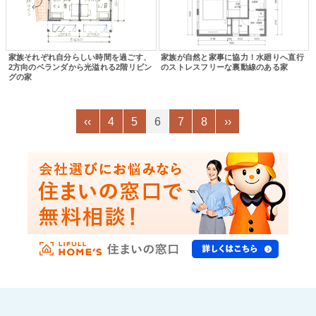
家族それぞれ自分らしい時間を過ごす、
家族が自然と家事に協力！水廻りへ直行
2方向のベランダから光溢れる2階リビン
のストレスフリーな裏動線のある家
グの家
‹‹
4
5
6
7
8
››