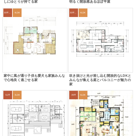
しにゆとりが持てる家
明るく開放感あるほぼ平屋
30坪～33坪
4LDK
30坪～33坪
4LDK
家中に風が通り子供も愛犬も家族みんな
吹き抜けと光が差し込む開放的なLDKと
で心地良く過ごせる家
みんなが集える庭とバルコニーが魅力の
家
51坪
3LDK
39坪
4LDK