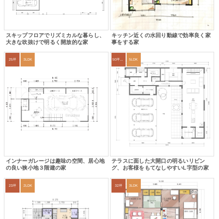
スキップフロアでリズミカルな暮らし、
キッチン近くの水回り動線で効率良く家
大きな吹抜けで明るく開放的な家
事をする家
25坪
3LDK
50坪以上
5LDK
インナーガレージは趣味の空間、居心地
テラスに面した大開口の明るいリビン
の良い狭小地３階建の家
グ、お客様をもてなしやすいL字型の家
23坪
2LDK
32坪
3LDK