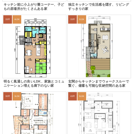
キッチン前に小上がり畳コーナー、子ど
独立キッチンで生活感を隠す、リビング
もの居場所がたくさんある家
すっきりの家
33坪
4LDK
33坪
2LDK
明るく風通しの良いLDK、家族とコミュ
玄関からキッチンまでウォークスルーで
ニケーション増える廊下のない家
繋ぐ、備蓄も可能な収納空間のある家
30坪
3LDK
43坪
3LDK