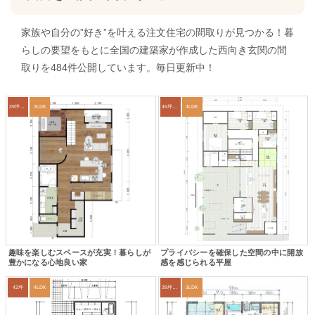
家族や自分の”好き”を叶える注文住宅の間取りが見つかる！暮
らしの要望をもとに全国の建築家が作成した西向き玄関の間
取りを484件公開しています。毎日更新中！
39坪～42坪
3LDK
45坪～49坪
4LDK
趣味を楽しむスペースが充実！暮らしが
プライバシーを確保した空間の中に開放
豊かになる心地良い家
感を感じられる平屋
42坪
4LDK
39坪～42坪
3LDK