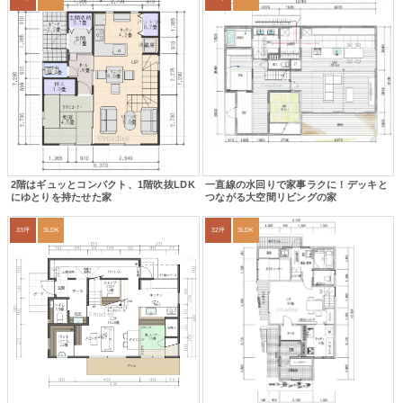
2階はギュッとコンパクト、1階吹抜LDK
一直線の水回りで家事ラクに！デッキと
にゆとりを持たせた家
つながる大空間リビングの家
33坪
3LDK
32坪
3LDK