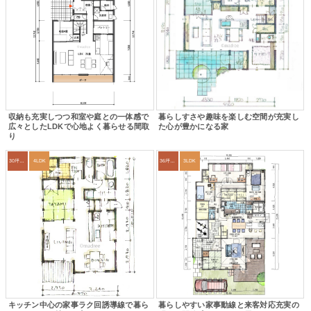
収納も充実しつつ和室や庭との一体感で
暮らしすさや趣味を楽しむ空間が充実し
広々としたLDKで心地よく暮らせる間取
た心が豊かになる家
り
30坪～33坪
4LDK
36坪～39坪
3LDK
キッチン中心の家事ラク回誘導線で暮ら
暮らしやすい家事動線と来客対応充実の