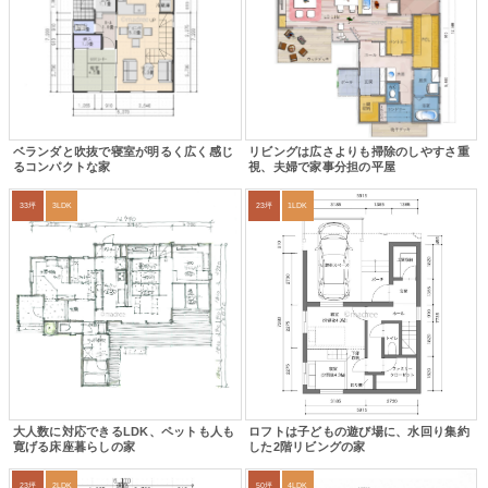
ベランダと吹抜で寝室が明るく広く感じ
リビングは広さよりも掃除のしやすさ重
るコンパクトな家
視、夫婦で家事分担の平屋
33坪
3LDK
23坪
1LDK
大人数に対応できるLDK、ペットも人も
ロフトは子どもの遊び場に、水回り集約
寛げる床座暮らしの家
した2階リビングの家
23坪
2LDK
50坪
4LDK