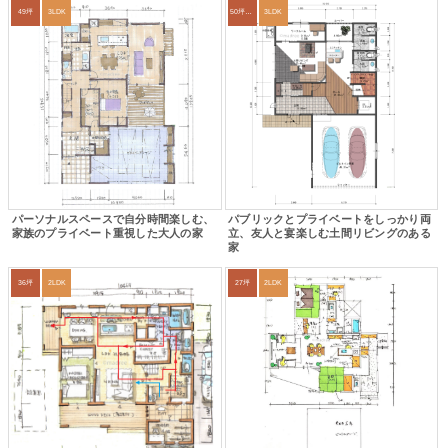
49坪
3LDK
50坪以上
3LDK
パーソナルスペースで自分時間楽しむ、
パブリックとプライベートをしっかり両
家族のプライベート重視した大人の家
立、友人と宴楽しむ土間リビングのある
家
36坪
2LDK
27坪
2LDK