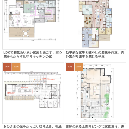
LDKで和気あいあい家族と過ごす、安心
効率的な家事と癒やしの趣味を両立、内
感をもたらす見守りキッチンの家
外繋がり四季を感じる平屋
36坪
2LDK
30坪
2LDK
おひさまの光をたっぷり取り込み、視線
暖炉のある土間リビングに家族集う、趣