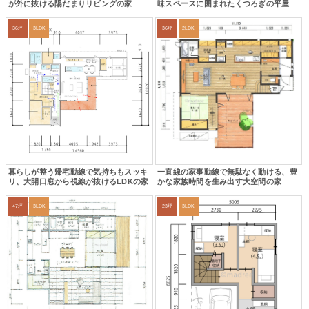
が外に抜ける陽だまりリビングの家
味スペースに囲まれたくつろぎの平屋
36坪
3LDK
36坪
2LDK
暮らしが整う帰宅動線で気持ちもスッキ
一直線の家事動線で無駄なく動ける、豊
リ、大開口窓から視線が抜けるLDKの家
かな家族時間を生み出す大空間の家
47坪
3LDK
23坪
3LDK