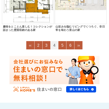
趣味をとことん楽しむ！コレクションが
山並みを臨むリビングでくつろぐ、非日
詰まった壁面収納のある家
常を味わう里山の家
‹‹
2
3
4
5
6
››