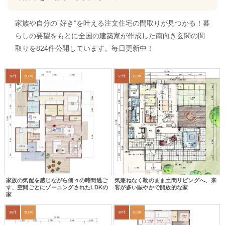
家族や自分の”好き”を叶える注文住宅の間取りが見つかる！暮
らしの要望をもとに全国の建築家が作成した南向き玄関の間
取りを824件公開しています。毎日更新中！
36坪
2LDK
51坪
2LDK
家族の気配を感じながら個々の時間過ご
気兼ねなく靴のまま土間リビングへ、来
す、空間ごとにゾーニングされたLDKの
客が多い賑やかで開放的な家
家
36坪
3LDK
30坪
2LDK