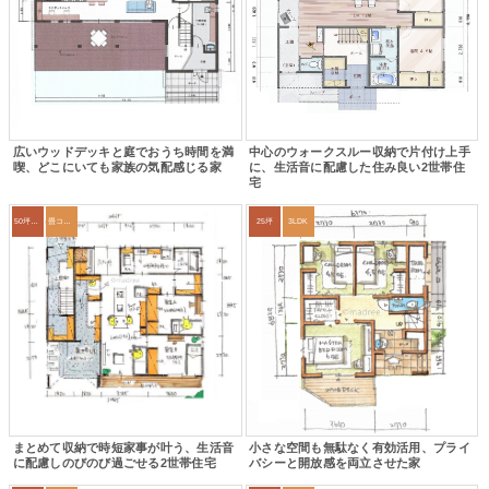
広いウッドデッキと庭でおうち時間を満
中心のウォークスルー収納で片付け上手
喫、どこにいても家族の気配感じる家
に、生活音に配慮した住み良い2世帯住
宅
50坪以上
畳コーナー
25坪
3LDK
まとめて収納で時短家事が叶う、生活音
小さな空間も無駄なく有効活用、プライ
に配慮しのびのび過ごせる2世帯住宅
バシーと開放感を両立させた家