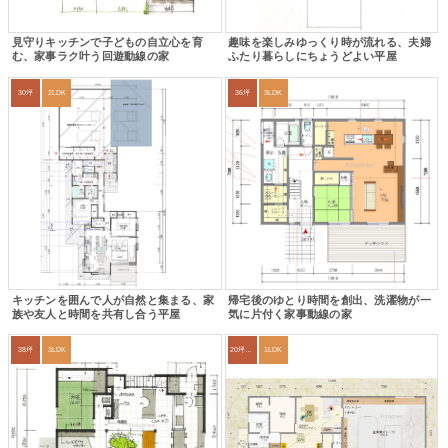
見守りキッチンで子どもの自立心を育
趣味を楽しみゆっくり時が流れる、夫婦
む、家事ラク叶う回遊動線の家
ふたり暮らしにちょうどよい平屋
30坪
2LDK
36坪
3LDK
キッチンを囲んで人が自然と集まる、家
帰宅後のゆとり時間を創出、洗濯物が一
族や友人と時間を共有し合う平屋
気に片付く家事動線の家
38坪
3LDK
20坪以下
1LDK