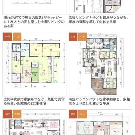
憧れのWTCで毎日の服選びがハッピー
吹抜リビングと子ども部屋がつながる、
に！友人との宴も楽しむ土間リビングの
家族の気配を感じて心休まる家
ある家
57坪
4LDK
30坪
2LDK
土間や吹抜で家族をつなぐ、気配で見守
時短叶うコンパクトな家事動線と、多趣
る程良い距離感の2世帯住宅
味をより楽しむ豊かな平屋
36坪
2LDK
65坪
パントリー